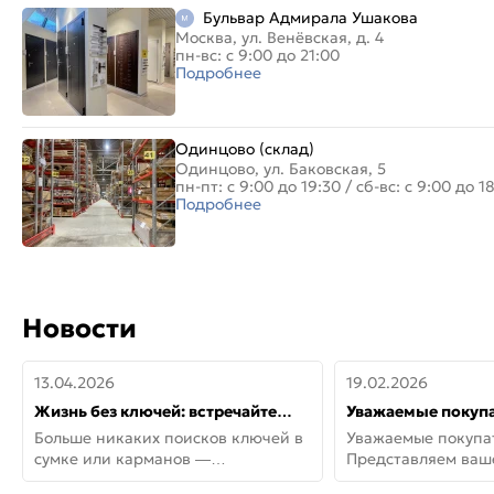
Бульвар Адмирала Ушакова
Москва, ул. Венёвская, д. 4
пн-вс: с 9:00 до 21:00
Подробнее
Одинцово (склад)
Одинцово, ул. Баковская, 5
пн-пт: с 9:00 до 19:30
/
сб-вс: с 9:00 до 1
Подробнее
Новости
13.04.2026
19.02.2026
Жизнь без ключей: встречайте
Уважаемые покупа
новую дверь СИТИ ИНТЕГРА
Представляем ва
Больше никаких поисков ключей в
Уважаемые покупа
АйКью!
новинки от Armadil
сумке или карманов —
Представляем ва
представляем СИТИ ИНТЕГРА
новинки от Armadil