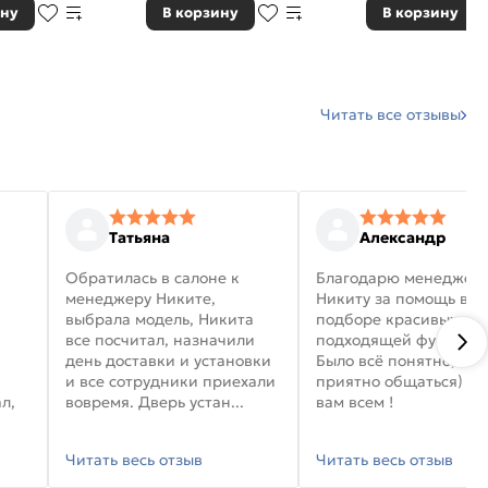
ину
В корзину
В корзину
Читать все отзывы
Татьяна
Александр
Обратилась в салоне к
Благодарю менеджер
менеджеру Никите,
Никиту за помощь в
выбрала модель, Никита
подборе красивых дв
все посчитал, назначили
подходящей фурниту
день доставки и установки
Было всё понятно, и
и все сотрудники приехали
приятно общаться) уд
л,
вовремя. Дверь устан...
вам всем !
Читать весь отзыв
Читать весь отзыв