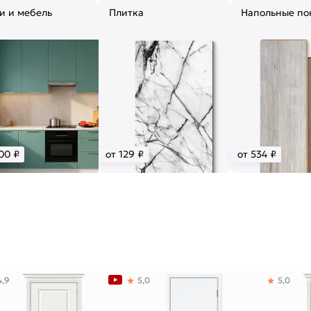
и и мебель
Плитка
Напольные по
00 ₽
от 129 ₽
от 534 ₽
4,9
5,0
5,0