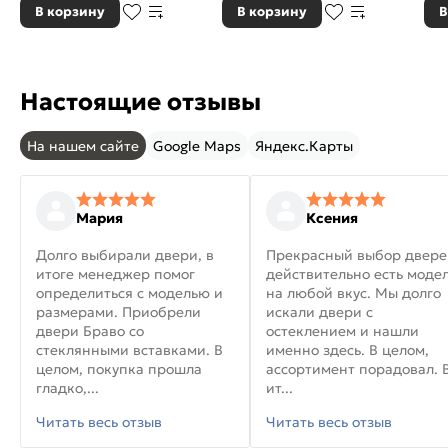
В корзину
В корзину
В
Настоящие отзывы
На нашем сайте
Google Maps
Яндекс.Карты
Мария
Ксения
Долго выбирали двери, в
Прекрасный выбор двере
итоге менеджер помог
действительно есть моде
определиться с моделью и
на любой вкус. Мы долго
размерами. Приобрели
искали двери с
двери Браво со
остеклением и нашли
стеклянными вставками. В
именно здесь. В целом,
целом, покупка прошла
ассортимент порадовал. 
гладко,...
ит...
Читать весь отзыв
Читать весь отзыв