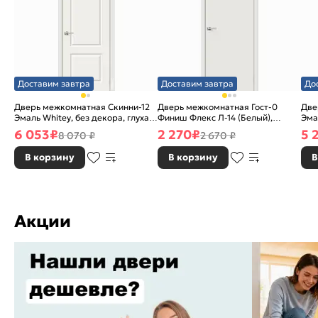
Доставим завтра
Доставим завтра
До
Дверь межкомнатная Скинни-12
Дверь межкомнатная Гост-0
Две
Эмаль Whitey, без декора, глухая,
Финиш Флекс Л-14 (Белый),
Эма
без стекла, без кромки, скиновая
глухая, каркасно-щитовая
без
6 053
₽
2 270
₽
5 
8 070 ₽
2 670 ₽
В корзину
В корзину
В
Акции