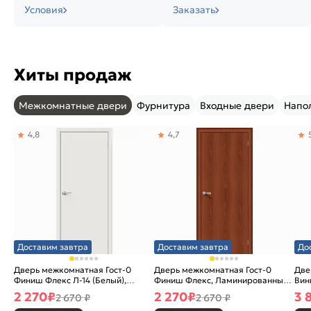
Условия
Заказать
Хиты продаж
Межкомнатные двери
Фурнитура
Входные двери
Напо
4,8
4,7
Доставим завтра
Доставим завтра
До
Дверь межкомнатная Гост-0
Дверь межкомнатная Гост-0
Две
Финиш Флекс Л-14 (Белый),
Финиш Флекс, Ламинированные
Вин
глухая, каркасно-щитовая
Л-11 (ИталОрех), глухая,
ски
2 270
₽
2 270
₽
3 
2 670 ₽
2 670 ₽
каркасно-щитовая