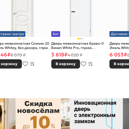
ставим завтра
Хит
Доставим 
рь межкомнатная Скинни-20
Дверь межкомнатная Браво-0
Дверь меж
ль Whitey, без декора, глухая,
Винил White Pro, глухая,
Эмаль White
 стекла, без кромки, скиновая
каркасно-щитовая
без стекла
246
₽
3 618
₽
6 053
₽
8 070 ₽
4 020 ₽
 корзину
В корзину
В корз