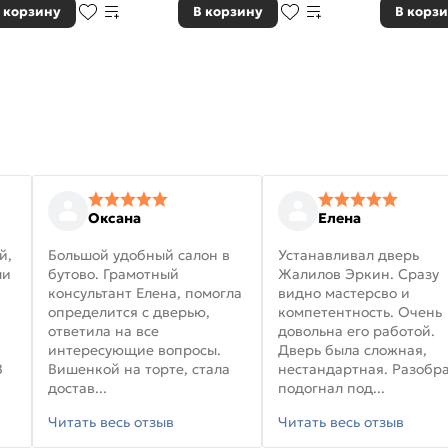
 корзину
В корзину
В корз
Оксана
Елена
й,
Большой удобный салон в
Устанавливал дверь
ли
бутово. Грамотный
Жалилов Эркин. Сразу
консультант Елена, помогла
видно мастерсво и
определится с дверью,
компетентность. Очень
ответила на все
довольна его работой.
интересующие вопросы.
Дверь была сложная,
В
Вишенкой на торте, стала
нестандартная. Разобра
достав...
подогнал под...
Читать весь отзыв
Читать весь отзыв