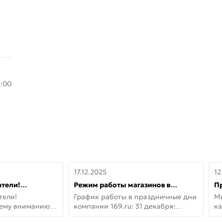
8:00
17.12.2025
12
тели!
Режим работы магазинов в
П
шему вниманию
праздничные дни с 31 декабря по
дв
тели!
График работы в праздничные дни
М
lo!
11 января
не
шему вниманию
компании 169.ru: 31 декабря:
ка
lo! Новая
Заказы, самовывоз и доставки —