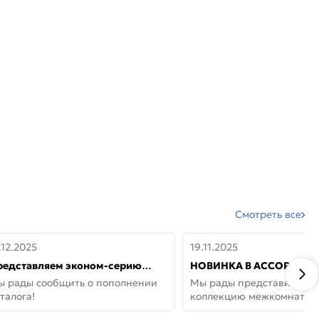
Смотреть все
.12.2025
19.11.2025
редставляем эконом-серию
НОВИНКА В АССОРТИМЕ
ерей от бренда Portika, где цена
ДВЕРИ GLOSSMAT —
ы рады сообщить о пополнении
Мы рады представить но
 значит «просто»
НЕОКЛАССИКА И УЮТ 
талога!
коллекцию межкомнатны
ДОМЕ
GlossMat (Полипропилен)