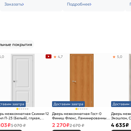
Заказать
Подробнее
льные покрытия
5,0
4,7
5,0
ставим завтра
Доставим завтра
Доставим 
рь межкомнатная Скинни-12
Дверь межкомнатная Гост-0
Дверь меж
ил П-23 (Белый), глухая,
Финиш Флекс, Ламинированные
Экошпон, C
новая
Л-12 (МиланОрех), глухая,
остекленна
803
₽
2 270
₽
4 635
₽
5 070 ₽
2 670 ₽
каркасно-щитовая