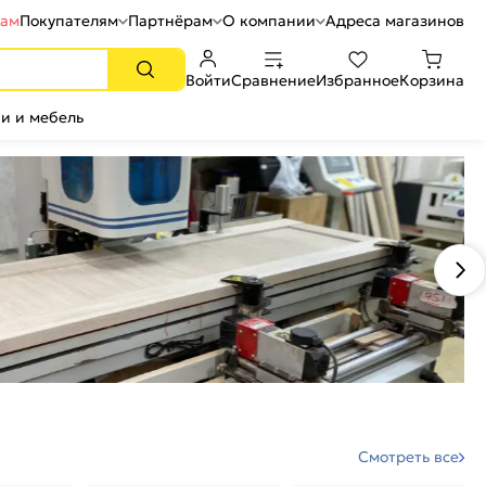
рам
Покупателям
Партнёрам
О компании
Адреса магазинов
Войти
Сравнение
Избранное
Корзина
и и мебель
Смотреть все