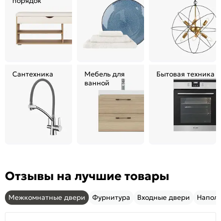
порядок
Сантехника
Мебель для
Бытовая техника
ванной
Отзывы на лучшие товары
Межкомнатные двери
Фурнитура
Входные двери
Напол