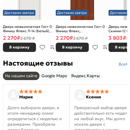
Доставим завтра
Доставим завтра
Доставим з
Дверь межкомнатная Гост-0
Дверь межкомнатная Гост-0
Дверь межк
Финиш Флекс Л-14 (Белый),
Финиш Флекс,
Скинни-12 В
глухая, каркасно-щитовая
Ламинированные Л-11
глухая, ски
2 270
₽
2 270
₽
3 803
₽
2 670 ₽
2 670 ₽
5
(ИталОрех), глухая, каркасно-
щитовая
В корзину
В корзину
В корз
Настоящие отзывы
Все
На нашем сайте
Google Maps
Яндекс.Карты
Мария
Ксения
Долго выбирали двери, в
Прекрасный выбор дверей
итоге менеджер помог
действительно есть модел
определиться с моделью и
на любой вкус. Мы долго
размерами. Приобрели
искали двери с
двери Браво со
остеклением и нашли