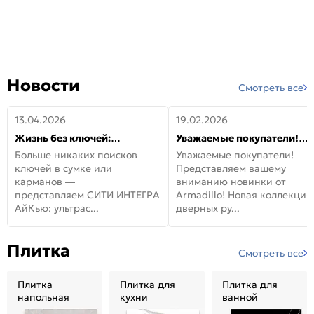
Новости
Смотреть все
13.04.2026
19.02.2026
Жизнь без ключей:
Уважаемые покупатели!
встречайте новую дверь
Представляем вашему
Больше никаких поисков
Уважаемые покупатели!
СИТИ ИНТЕГРА АйКью!
вниманию новинки от
ключей в сумке или
Представляем вашему
Armadillo!
карманов —
вниманию новинки от
представляем СИТИ ИНТЕГРА
Armadillo! Новая коллекция
АйКью: ультрас...
дверных ру...
Плитка
Смотреть все
Плитка
Плитка для
Плитка для
напольная
кухни
ванной