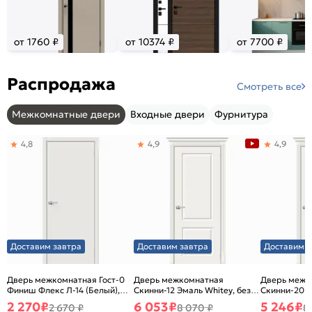
от 1760 ₽
от 10374 ₽
от 7700 ₽
Распродажа
Смотреть все
Межкомнатные двери
Входные двери
Фурнитура
4,8
4,9
4,9
Доставим завтра
Доставим завтра
Доставим з
Дверь межкомнатная Гост-0
Дверь межкомнатная
Дверь межк
Финиш Флекс Л-14 (Белый),
Скинни-12 Эмаль Whitey, без
Скинни-20 Э
глухая, каркасно-щитовая
декора, глухая, без стекла,
декора, глух
2 270
₽
6 053
₽
5 246
₽
2 670 ₽
8 070 ₽
8
без кромки, скиновая
без кромки,