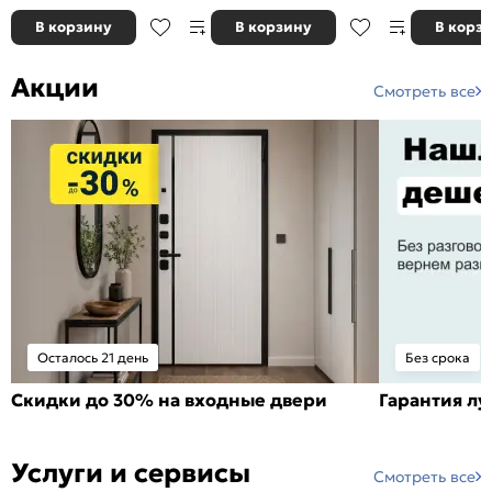
В корзину
В корзину
В корз
Акции
Смотреть все
Осталось 21 день
Без срока
Скидки до 30% на входные двери
Гарантия л
Услуги и сервисы
Смотреть все