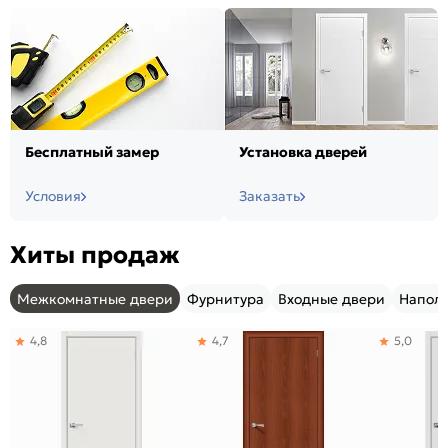
Бесплатный замер
Установка дверей
Условия
Заказать
Хиты продаж
Межкомнатные двери
Фурнитура
Входные двери
Напол
4,8
4,7
5,0