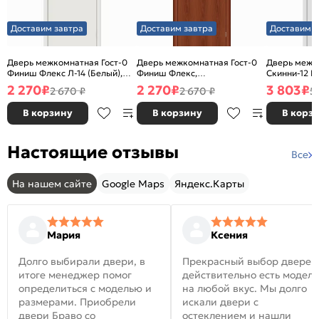
Доставим завтра
Доставим завтра
Доставим з
Дверь межкомнатная Гост-0
Дверь межкомнатная Гост-0
Дверь межк
Финиш Флекс Л-14 (Белый),
Финиш Флекс,
Скинни-12 В
глухая, каркасно-щитовая
Ламинированные Л-11
глухая, ски
2 270
₽
2 270
₽
3 803
₽
2 670 ₽
2 670 ₽
5
(ИталОрех), глухая, каркасно-
щитовая
В корзину
В корзину
В корз
Настоящие отзывы
Все
На нашем сайте
Google Maps
Яндекс.Карты
Мария
Ксения
Долго выбирали двери, в
Прекрасный выбор дверей
итоге менеджер помог
действительно есть модел
определиться с моделью и
на любой вкус. Мы долго
размерами. Приобрели
искали двери с
двери Браво со
остеклением и нашли