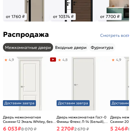
от 1760 ₽
от 10374 ₽
от 7700 ₽
Распродажа
Смотреть все
Межкомнатные двери
Входные двери
Фурнитура
4,9
4,8
4,9
Доставим завтра
Доставим завтра
Доставим з
Дверь межкомнатная
Дверь межкомнатная Гост-0
Дверь межк
Скинни-12 Эмаль Whitey, без
Финиш Флекс Л-14 (Белый),
Скинни-20 Э
декора, глухая, без стекла,
глухая, каркасно-щитовая
декора, глух
6 053
₽
2 270
₽
5 246
₽
8 070 ₽
2 670 ₽
8
без кромки, скиновая
без кромки,