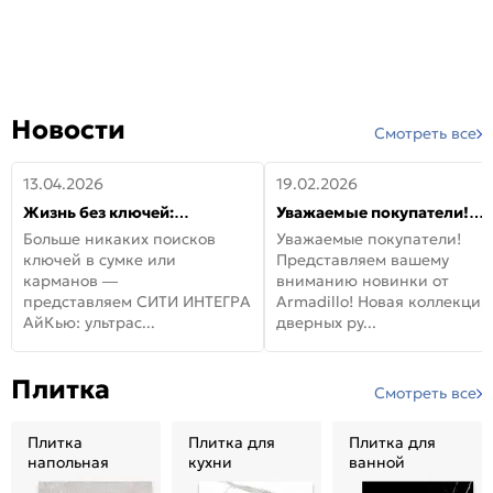
Новости
Смотреть все
13.04.2026
19.02.2026
Жизнь без ключей:
Уважаемые покупатели!
встречайте новую дверь
Представляем вашему
Больше никаких поисков
Уважаемые покупатели!
СИТИ ИНТЕГРА АйКью!
вниманию новинки от
ключей в сумке или
Представляем вашему
Armadillo!
карманов —
вниманию новинки от
представляем СИТИ ИНТЕГРА
Armadillo! Новая коллекция
АйКью: ультрас...
дверных ру...
Плитка
Смотреть все
Плитка
Плитка для
Плитка для
напольная
кухни
ванной