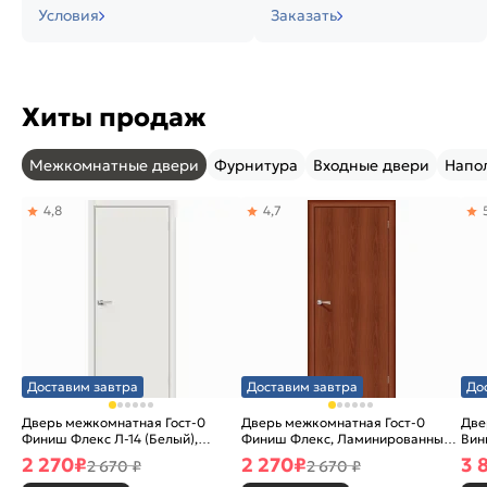
Условия
Заказать
Хиты продаж
Межкомнатные двери
Фурнитура
Входные двери
Напо
4,8
4,7
Доставим завтра
Доставим завтра
До
Дверь межкомнатная Гост-0
Дверь межкомнатная Гост-0
Две
Финиш Флекс Л-14 (Белый),
Финиш Флекс, Ламинированные
Вин
глухая, каркасно-щитовая
Л-11 (ИталОрех), глухая,
ски
2 270
₽
2 270
₽
3 
2 670 ₽
2 670 ₽
каркасно-щитовая