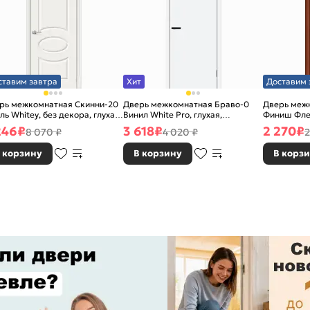
ставим завтра
Хит
Доставим 
рь межкомнатная Скинни-20
Дверь межкомнатная Браво-0
Дверь межк
ль Whitey, без декора, глухая,
Винил White Pro, глухая,
Финиш Фле
 стекла, без кромки, скиновая
каркасно-щитовая
Л-11 (ИталО
246
₽
3 618
₽
2 270
₽
8 070 ₽
4 020 ₽
2
каркасно-
 корзину
В корзину
В корз