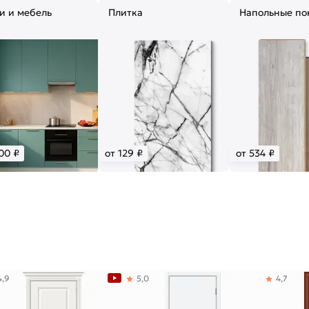
и и мебель
Плитка
Напольные по
00 ₽
от 129 ₽
от 534 ₽
4,9
5,0
4,7