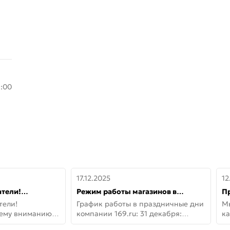
8:00
17.12.2025
12
тели!
Режим работы магазинов в
П
шему вниманию
праздничные дни с 31 декабря по
дв
тели!
График работы в праздничные дни
М
lo!
11 января
не
шему вниманию
компании 169.ru: 31 декабря:
ка
lo! Новая
Заказы, самовывоз и доставки —