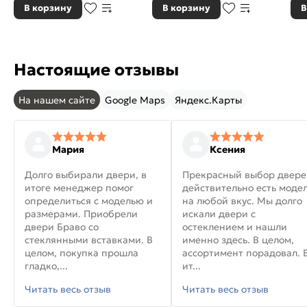
В корзину
В корзину
В
Настоящие отзывы
На нашем сайте
Google Maps
Яндекс.Карты
Мария
Ксения
Долго выбирали двери, в
Прекрасный выбор двере
итоге менеджер помог
действительно есть моде
определиться с моделью и
на любой вкус. Мы долго
размерами. Приобрели
искали двери с
двери Браво со
остеклением и нашли
стеклянными вставками. В
именно здесь. В целом,
целом, покупка прошла
ассортимент порадовал. 
гладко,...
ит...
Читать весь отзыв
Читать весь отзыв