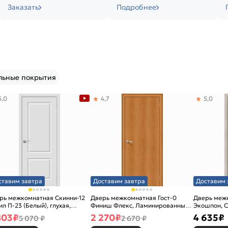
Заказать
Подробнее
льные покрытия
5,0
4,7
5,0
ставим завтра
Доставим завтра
Доставим 
рь межкомнатная Скинни-12
Дверь межкомнатная Гост-0
Дверь меж
ил П-23 (Белый), глухая,
Финиш Флекс, Ламинированные
Экошпон, C
новая
Л-12 (МиланОрех), глухая,
остекленна
803
₽
2 270
₽
4 635
₽
5 070 ₽
2 670 ₽
каркасно-щитовая