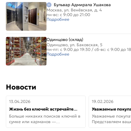
Бульвар Адмирала Ушакова
Москва, ул. Венёвская, д. 4
пн-вс: с 9:00 до 21:00
Подробнее
Одинцово (склад)
Одинцово, ул. Баковская, 5
пн-пт: с 9:00 до 19:30
/
сб-вс: с 9:00 до 1
Подробнее
Новости
13.04.2026
19.02.2026
Жизнь без ключей: встречайте
Уважаемые покупа
новую дверь СИТИ ИНТЕГРА
Представляем ва
Больше никаких поисков ключей в
Уважаемые покупа
АйКью!
новинки от Armadil
сумке или карманов —
Представляем ва
представляем СИТИ ИНТЕГРА
новинки от Armadil