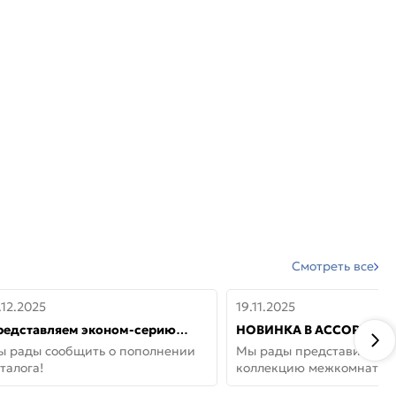
Смотреть все
.12.2025
19.11.2025
редставляем эконом-серию
НОВИНКА В АССОРТИМЕ
ерей от бренда Portika, где цена
ДВЕРИ GLOSSMAT —
ы рады сообщить о пополнении
Мы рады представить но
 значит «просто»
НЕОКЛАССИКА И УЮТ 
талога!
коллекцию межкомнатны
ДОМЕ
GlossMat (Полипропилен)