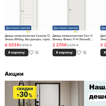
Доставим завтра
Доставим завтра
До
Дверь межкомнатная Скинни-12
Дверь межкомнатная Гост-0
Две
Эмаль Whitey, без декора, глухая,
Финиш Флекс Л-14 (Белый),
Эма
без стекла, без кромки, скиновая
глухая, каркасно-щитовая
без
6 053
₽
2 270
₽
5 
8 070 ₽
2 670 ₽
В корзину
В корзину
В
Акции