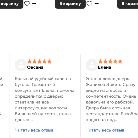
 корзину
В корзину
В корз
Оксана
Елена
й,
Большой удобный салон в
Устанавливал дверь
ли
бутово. Грамотный
Жалилов Эркин. Сразу
консультант Елена, помогла
видно мастерсво и
определится с дверью,
компетентность. Очень
ответила на все
довольна его работой.
интересующие вопросы.
Дверь была сложная,
В
Вишенкой на торте, стала
нестандартная. Разобра
достав...
подогнал под...
Читать весь отзыв
Читать весь отзыв