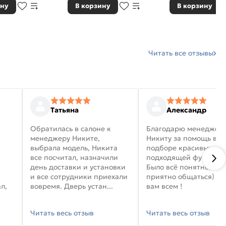
ину
В корзину
В корзину
Читать все отзывы
Татьяна
Александр
Обратилась в салоне к
Благодарю менеджер
менеджеру Никите,
Никиту за помощь в
выбрала модель, Никита
подборе красивых дв
все посчитал, назначили
подходящей фурниту
день доставки и установки
Было всё понятно, и
и все сотрудники приехали
приятно общаться) уд
л,
вовремя. Дверь устан...
вам всем !
Читать весь отзыв
Читать весь отзыв