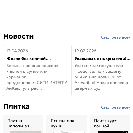
Новости
Смотреть все
13.04.2026
19.02.2026
Жизнь без ключей:
Уважаемые покупатели!
встречайте новую дверь
Представляем вашему
Больше никаких поисков
Уважаемые покупатели!
СИТИ ИНТЕГРА АйКью!
вниманию новинки от
ключей в сумке или
Представляем вашему
Armadillo!
карманов —
вниманию новинки от
представляем СИТИ ИНТЕГРА
Armadillo! Новая коллекция
АйКью: ультрас...
дверных ру...
Плитка
Смотреть все
Плитка
Плитка для
Плитка для
напольная
кухни
ванной