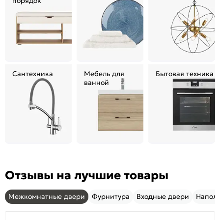
порядок
Сантехника
Мебель для
Бытовая техника
ванной
Отзывы на лучшие товары
Межкомнатные двери
Фурнитура
Входные двери
Напол