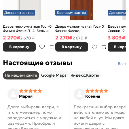
Доставим завтра
Доставим завтра
Доставим з
Дверь межкомнатная Гост-0
Дверь межкомнатная Гост-0
Дверь межк
Финиш Флекс Л-14 (Белый),
Финиш Флекс,
Скинни-12 В
глухая, каркасно-щитовая
Ламинированные Л-11
глухая, ски
2 270
₽
2 270
₽
3 803
₽
2 670 ₽
2 670 ₽
5
(ИталОрех), глухая, каркасно-
щитовая
В корзину
В корзину
В корз
Настоящие отзывы
Все
На нашем сайте
Google Maps
Яндекс.Карты
Мария
Ксения
Долго выбирали двери, в
Прекрасный выбор дверей
итоге менеджер помог
действительно есть модел
определиться с моделью и
на любой вкус. Мы долго
размерами. Приобрели
искали двери с
двери Браво со
остеклением и нашли