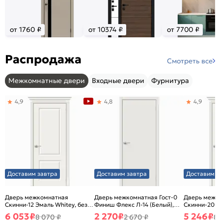
от 1760 ₽
от 10374 ₽
от 7700 ₽
Распродажа
Смотреть все
Межкомнатные двери
Входные двери
Фурнитура
4,9
4,8
4,9
Доставим завтра
Доставим завтра
Доставим з
Дверь межкомнатная
Дверь межкомнатная Гост-0
Дверь межк
Скинни-12 Эмаль Whitey, без
Финиш Флекс Л-14 (Белый),
Скинни-20 Э
декора, глухая, без стекла,
глухая, каркасно-щитовая
декора, глух
6 053
₽
2 270
₽
5 246
₽
8 070 ₽
2 670 ₽
8
без кромки, скиновая
без кромки,