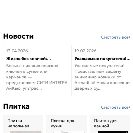
Новости
Смотреть все
13.04.2026
19.02.2026
Жизнь без ключей:
Уважаемые покупатели!
встречайте новую дверь
Представляем вашему
Больше никаких поисков
Уважаемые покупатели!
СИТИ ИНТЕГРА АйКью!
вниманию новинки от
ключей в сумке или
Представляем вашему
Armadillo!
карманов —
вниманию новинки от
представляем СИТИ ИНТЕГРА
Armadillo! Новая коллекция
АйКью: ультрас...
дверных ру...
Плитка
Смотреть все
Плитка
Плитка для
Плитка для
напольная
кухни
ванной