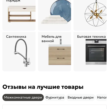
порядок
Сантехника
Мебель для
Бытовая техника
ванной
Отзывы на лучшие товары
Межкомнатные двери
Фурнитура
Входные двери
Напол