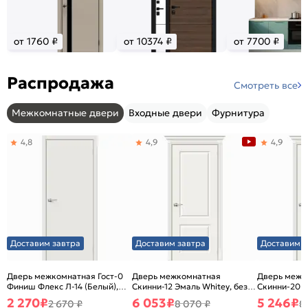
от 1760 ₽
от 10374 ₽
от 7700 ₽
Распродажа
Смотреть все
Межкомнатные двери
Входные двери
Фурнитура
4,8
4,9
4,9
Доставим завтра
Доставим завтра
Доставим з
Дверь межкомнатная Гост-0
Дверь межкомнатная
Дверь межк
Финиш Флекс Л-14 (Белый),
Скинни-12 Эмаль Whitey, без
Скинни-20 Э
глухая, каркасно-щитовая
декора, глухая, без стекла,
декора, глух
2 270
₽
6 053
₽
5 246
₽
2 670 ₽
8 070 ₽
8
без кромки, скиновая
без кромки,