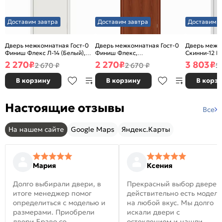
Доставим завтра
Доставим завтра
Доставим з
Дверь межкомнатная Гост-0
Дверь межкомнатная Гост-0
Дверь межк
Финиш Флекс Л-14 (Белый),
Финиш Флекс,
Скинни-12 В
глухая, каркасно-щитовая
Ламинированные Л-11
глухая, ски
2 270
₽
2 270
₽
3 803
₽
2 670 ₽
2 670 ₽
5
(ИталОрех), глухая, каркасно-
щитовая
В корзину
В корзину
В корз
Настоящие отзывы
Все
На нашем сайте
Google Maps
Яндекс.Карты
Мария
Ксения
Долго выбирали двери, в
Прекрасный выбор дверей
итоге менеджер помог
действительно есть модел
определиться с моделью и
на любой вкус. Мы долго
размерами. Приобрели
искали двери с
двери Браво со
остеклением и нашли