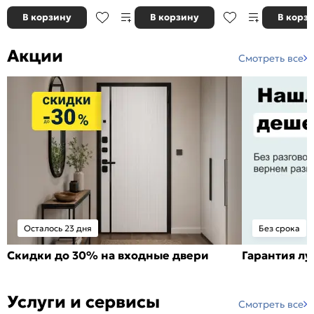
В корзину
В корзину
В корз
Акции
Смотреть все
Осталось 23 дня
Без срока
Скидки до 30% на входные двери
Гарантия л
Услуги и сервисы
Смотреть все