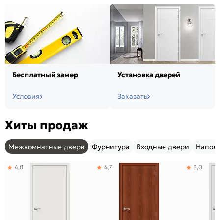
Бесплатный замер
Установка дверей
Условия
Заказать
Хиты продаж
Межкомнатные двери
Фурнитура
Входные двери
Напол
4,8
4,7
5,0