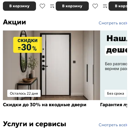
В корзину
В корзину
В корз
Акции
Смотреть все
Осталось 22 дня
Без срока
Скидки до 30% на входные двери
Гарантия л
Услуги и сервисы
Смотреть все