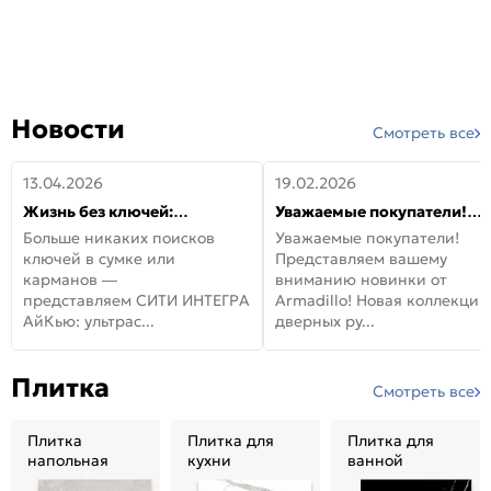
Новости
Смотреть все
13.04.2026
19.02.2026
Жизнь без ключей:
Уважаемые покупатели!
встречайте новую дверь
Представляем вашему
Больше никаких поисков
Уважаемые покупатели!
СИТИ ИНТЕГРА АйКью!
вниманию новинки от
ключей в сумке или
Представляем вашему
Armadillo!
карманов —
вниманию новинки от
представляем СИТИ ИНТЕГРА
Armadillo! Новая коллекция
АйКью: ультрас...
дверных ру...
Плитка
Смотреть все
Плитка
Плитка для
Плитка для
напольная
кухни
ванной