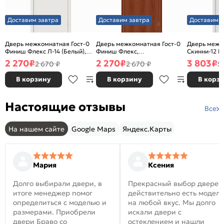
Доставим завтра
Доставим завтра
Доставим з
Дверь межкомнатная Гост-0
Дверь межкомнатная Гост-0
Дверь межк
Финиш Флекс Л-14 (Белый),
Финиш Флекс,
Скинни-12 В
глухая, каркасно-щитовая
Ламинированные Л-11
глухая, ски
2 270
₽
2 270
₽
3 803
₽
2 670 ₽
2 670 ₽
5
(ИталОрех), глухая, каркасно-
щитовая
В корзину
В корзину
В корз
Настоящие отзывы
Все
На нашем сайте
Google Maps
Яндекс.Карты
Мария
Ксения
Долго выбирали двери, в
Прекрасный выбор дверей
итоге менеджер помог
действительно есть модел
определиться с моделью и
на любой вкус. Мы долго
размерами. Приобрели
искали двери с
двери Браво со
остеклением и нашли