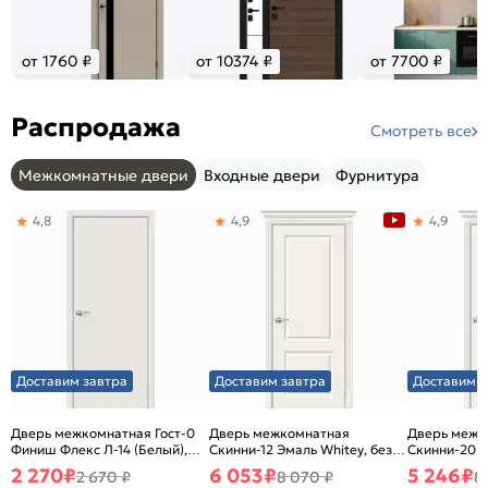
от 1760 ₽
от 10374 ₽
от 7700 ₽
Распродажа
Смотреть все
Межкомнатные двери
Входные двери
Фурнитура
4,8
4,9
4,9
Доставим завтра
Доставим завтра
Доставим з
Дверь межкомнатная Гост-0
Дверь межкомнатная
Дверь межк
Финиш Флекс Л-14 (Белый),
Скинни-12 Эмаль Whitey, без
Скинни-20 Э
глухая, каркасно-щитовая
декора, глухая, без стекла,
декора, глух
2 270
₽
6 053
₽
5 246
₽
2 670 ₽
8 070 ₽
8
без кромки, скиновая
без кромки,