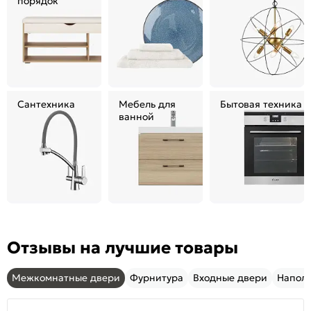
порядок
Сантехника
Мебель для
Бытовая техника
ванной
Отзывы на лучшие товары
Межкомнатные двери
Фурнитура
Входные двери
Напол