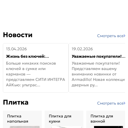
Новости
Смотреть все
13.04.2026
19.02.2026
Жизнь без ключей:
Уважаемые покупатели!
встречайте новую дверь
Представляем вашему
Больше никаких поисков
Уважаемые покупатели!
СИТИ ИНТЕГРА АйКью!
вниманию новинки от
ключей в сумке или
Представляем вашему
Armadillo!
карманов —
вниманию новинки от
представляем СИТИ ИНТЕГРА
Armadillo! Новая коллекция
АйКью: ультрас...
дверных ру...
Плитка
Смотреть все
Плитка
Плитка для
Плитка для
напольная
кухни
ванной