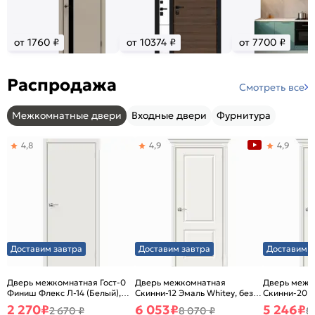
от 1760 ₽
от 10374 ₽
от 7700 ₽
Распродажа
Смотреть все
Межкомнатные двери
Входные двери
Фурнитура
4,8
4,9
4,9
Доставим завтра
Доставим завтра
Доставим з
Дверь межкомнатная Гост-0
Дверь межкомнатная
Дверь межк
Финиш Флекс Л-14 (Белый),
Скинни-12 Эмаль Whitey, без
Скинни-20 Э
глухая, каркасно-щитовая
декора, глухая, без стекла,
декора, глух
2 270
₽
6 053
₽
5 246
₽
2 670 ₽
8 070 ₽
8
без кромки, скиновая
без кромки,