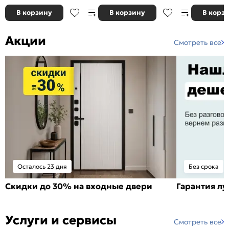
В корзину
В корзину
В корз
Акции
Смотреть все
Осталось 23 дня
Без срока
Скидки до 30% на входные двери
Гарантия л
Услуги и сервисы
Смотреть все