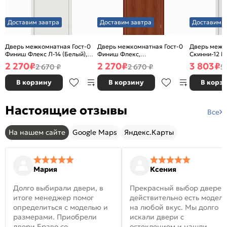
Доставим завтра
Доставим завтра
Доставим з
Дверь межкомнатная Гост-0
Дверь межкомнатная Гост-0
Дверь межк
Финиш Флекс Л-14 (Белый),
Финиш Флекс,
Скинни-12 В
глухая, каркасно-щитовая
Ламинированные Л-11
глухая, ски
2 270
₽
2 270
₽
3 803
₽
2 670 ₽
2 670 ₽
5
(ИталОрех), глухая, каркасно-
щитовая
В корзину
В корзину
В корз
Настоящие отзывы
Все
На нашем сайте
Google Maps
Яндекс.Карты
Мария
Ксения
Долго выбирали двери, в
Прекрасный выбор дверей
итоге менеджер помог
действительно есть модел
определиться с моделью и
на любой вкус. Мы долго
размерами. Приобрели
искали двери с
двери Браво со
остеклением и нашли