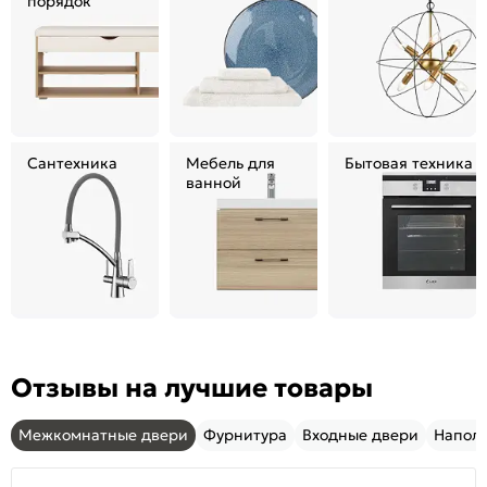
порядок
Сантехника
Мебель для
Бытовая техника
ванной
Отзывы на лучшие товары
Межкомнатные двери
Фурнитура
Входные двери
Напол