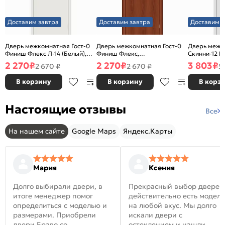
Доставим завтра
Доставим завтра
Доставим з
Дверь межкомнатная Гост-0
Дверь межкомнатная Гост-0
Дверь межк
Финиш Флекс Л-14 (Белый),
Финиш Флекс,
Скинни-12 В
глухая, каркасно-щитовая
Ламинированные Л-11
глухая, ски
2 270
₽
2 270
₽
3 803
₽
2 670 ₽
2 670 ₽
5
(ИталОрех), глухая, каркасно-
щитовая
В корзину
В корзину
В корз
Настоящие отзывы
Все
На нашем сайте
Google Maps
Яндекс.Карты
Мария
Ксения
Долго выбирали двери, в
Прекрасный выбор дверей
итоге менеджер помог
действительно есть модел
определиться с моделью и
на любой вкус. Мы долго
размерами. Приобрели
искали двери с
двери Браво со
остеклением и нашли