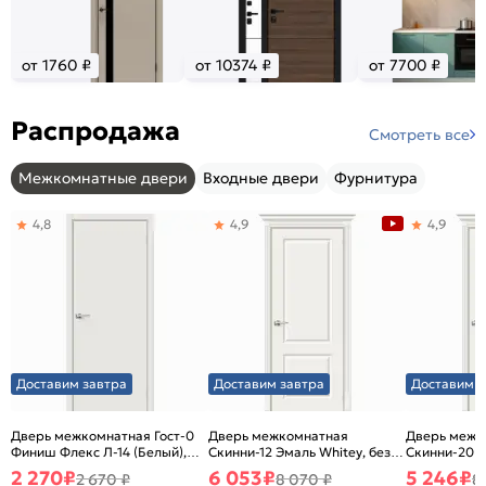
от 1760 ₽
от 10374 ₽
от 7700 ₽
Распродажа
Смотреть все
Межкомнатные двери
Входные двери
Фурнитура
4,8
4,9
4,9
Доставим завтра
Доставим завтра
Доставим з
Дверь межкомнатная Гост-0
Дверь межкомнатная
Дверь межк
Финиш Флекс Л-14 (Белый),
Скинни-12 Эмаль Whitey, без
Скинни-20 Э
глухая, каркасно-щитовая
декора, глухая, без стекла,
декора, глух
2 270
₽
6 053
₽
5 246
₽
2 670 ₽
8 070 ₽
8
без кромки, скиновая
без кромки,