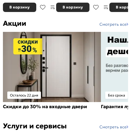
В корзину
В корзину
В корз
Акции
Смотреть все
Осталось 22 дня
Без срока
Скидки до 30% на входные двери
Гарантия л
Услуги и сервисы
Смотреть все