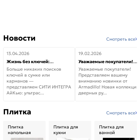
Новости
Смотреть все
13.04.2026
19.02.2026
Жизнь без ключей:
Уважаемые покупатели!
встречайте новую дверь
Представляем вашему
Больше никаких поисков
Уважаемые покупатели!
СИТИ ИНТЕГРА АйКью!
вниманию новинки от
ключей в сумке или
Представляем вашему
Armadillo!
карманов —
вниманию новинки от
представляем СИТИ ИНТЕГРА
Armadillo! Новая коллекция
АйКью: ультрас...
дверных ру...
Плитка
Смотреть все
Плитка
Плитка для
Плитка для
напольная
кухни
ванной