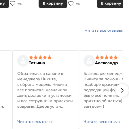
ину
В корзину
В корзину
Читать все отзывы
Татьяна
Александр
Обратилась в салоне к
Благодарю менеджер
менеджеру Никите,
Никиту за помощь в
выбрала модель, Никита
подборе красивых дв
все посчитал, назначили
подходящей фурниту
день доставки и установки
Было всё понятно, и
и все сотрудники приехали
приятно общаться) уд
л,
вовремя. Дверь устан...
вам всем !
Читать весь отзыв
Читать весь отзыв