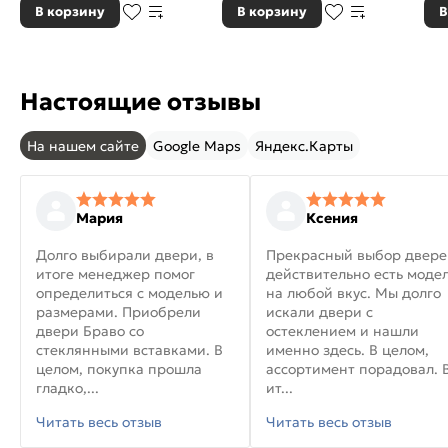
В корзину
В корзину
В
Настоящие отзывы
На нашем сайте
Google Maps
Яндекс.Карты
Мария
Ксения
Долго выбирали двери, в
Прекрасный выбор двере
итоге менеджер помог
действительно есть моде
определиться с моделью и
на любой вкус. Мы долго
размерами. Приобрели
искали двери с
двери Браво со
остеклением и нашли
стеклянными вставками. В
именно здесь. В целом,
целом, покупка прошла
ассортимент порадовал. 
гладко,...
ит...
Читать весь отзыв
Читать весь отзыв