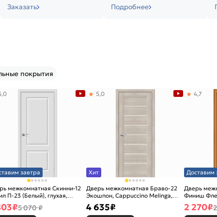
Заказать
Подробнее
льные покрытия
5,0
5,0
4,7
ставим завтра
Хит
Доставим 
рь межкомнатная Скинни-12
Дверь межкомнатная Браво-22
Дверь межк
ил П-23 (Белый), глухая,
Экошпон, Cappuccino Melinga,
Финиш Фле
новая
остекленная, magic fog, царговая
Л-12 (Милан
803
₽
4 635
₽
2 270
₽
5 070 ₽
2
каркасно-