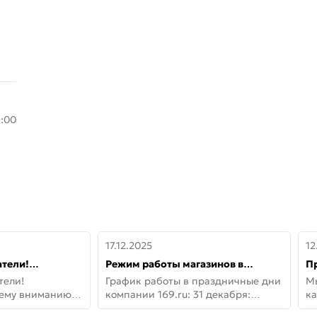
8:00
17.12.2025
12
тели!
Режим работы магазинов в
П
шему вниманию
праздничные дни с 31 декабря по
дв
тели!
График работы в праздничные дни
М
lo!
11 января
не
шему вниманию
компании 169.ru: 31 декабря:
ка
lo! Новая
Заказы, самовывоз и доставки —