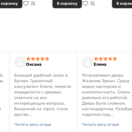
 корзину
В корзину
В корз
Оксана
Елена
й,
Большой удобный салон в
Устанавливал дверь
ли
бутово. Грамотный
Жалилов Эркин. Сразу
консультант Елена, помогла
видно мастерсво и
определится с дверью,
компетентность. Очень
ответила на все
довольна его работой.
интересующие вопросы.
Дверь была сложная,
В
Вишенкой на торте, стала
нестандартная. Разобра
достав...
подогнал под...
Читать весь отзыв
Читать весь отзыв