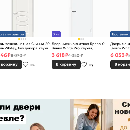
ставим завтра
Хит
Доставим 
рь межкомнатная Скинни-20
Дверь межкомнатная Браво-0
Дверь меж
ль Whitey, без декора, глухая,
Винил White Pro, глухая,
Эмаль White
 стекла, без кромки, скиновая
каркасно-щитовая
без стекла
246
₽
3 618
₽
6 053
₽
8 070 ₽
4 020 ₽
 корзину
В корзину
В корз