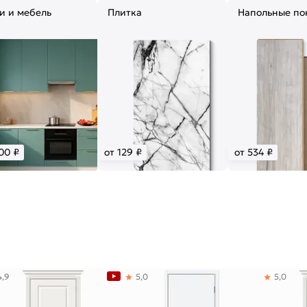
и и мебель
Плитка
Напольные по
00 ₽
от 129 ₽
от 534 ₽
4,9
5,0
5,0