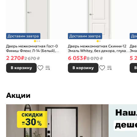
Доставим завтра
Доставим завтра
До
Дверь межкомнатная Гост-0
Дверь межкомнатная Скинни-12
Две
Финиш Флекс Л-14 (Белый),
Эмаль Whitey, без декора, глухая,
Эма
глухая, каркасно-щитовая
без стекла, без кромки, скиновая
без
2 270
₽
6 053
₽
5 
2 670 ₽
8 070 ₽
В корзину
В корзину
В
Акции