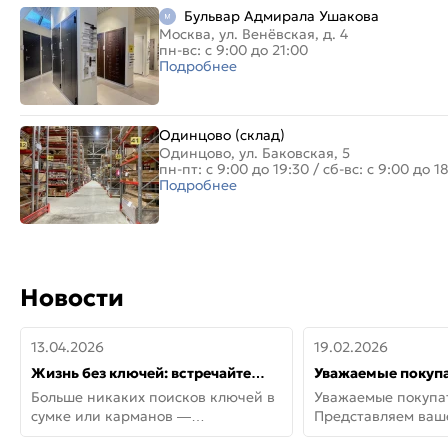
Бульвар Адмирала Ушакова
Москва, ул. Венёвская, д. 4
пн-вс: с 9:00 до 21:00
Подробнее
Одинцово (склад)
Одинцово, ул. Баковская, 5
пн-пт: с 9:00 до 19:30
/
сб-вс: с 9:00 до 1
Подробнее
Новости
13.04.2026
19.02.2026
Жизнь без ключей: встречайте
Уважаемые покупа
новую дверь СИТИ ИНТЕГРА
Представляем ва
Больше никаких поисков ключей в
Уважаемые покупа
АйКью!
новинки от Armadil
сумке или карманов —
Представляем ва
представляем СИТИ ИНТЕГРА
новинки от Armadil