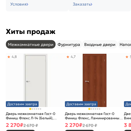
Условия
Заказать
Хиты продаж
Межкомнатные двери
Фурнитура
Входные двери
Напо
4,8
4,7
Доставим завтра
Доставим завтра
До
Дверь межкомнатная Гост-0
Дверь межкомнатная Гост-0
Две
Финиш Флекс Л-14 (Белый),
Финиш Флекс, Ламинированные
Вин
глухая, каркасно-щитовая
Л-11 (ИталОрех), глухая,
ски
2 270
₽
2 270
₽
3 
2 670 ₽
2 670 ₽
каркасно-щитовая