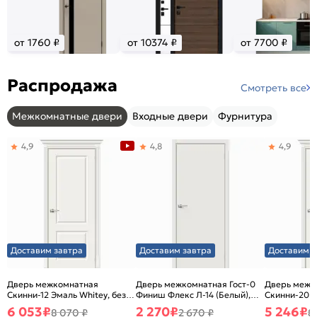
от 1760 ₽
от 10374 ₽
от 7700 ₽
Распродажа
Смотреть все
Межкомнатные двери
Входные двери
Фурнитура
4,9
4,8
4,9
Доставим завтра
Доставим завтра
Доставим з
Дверь межкомнатная
Дверь межкомнатная Гост-0
Дверь межк
Скинни-12 Эмаль Whitey, без
Финиш Флекс Л-14 (Белый),
Скинни-20 Э
декора, глухая, без стекла,
глухая, каркасно-щитовая
декора, глух
6 053
₽
2 270
₽
5 246
₽
8 070 ₽
2 670 ₽
8
без кромки, скиновая
без кромки,