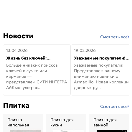
Новости
Смотреть все
13.04.2026
19.02.2026
Жизнь без ключей:
Уважаемые покупатели!
встречайте новую дверь
Представляем вашему
Больше никаких поисков
Уважаемые покупатели!
СИТИ ИНТЕГРА АйКью!
вниманию новинки от
ключей в сумке или
Представляем вашему
Armadillo!
карманов —
вниманию новинки от
представляем СИТИ ИНТЕГРА
Armadillo! Новая коллекция
АйКью: ультрас...
дверных ру...
Плитка
Смотреть все
Плитка
Плитка для
Плитка для
напольная
кухни
ванной