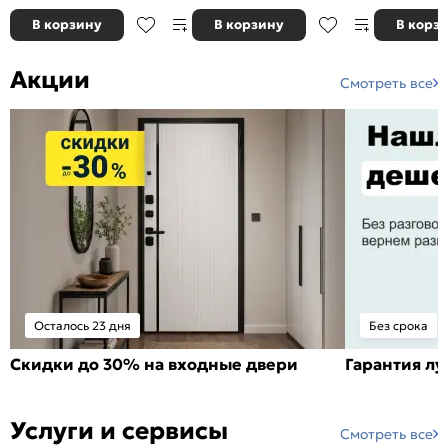
В корзину
В корзину
В корз
Акции
Смотреть все
Осталось 23 дня
Без срока
Скидки до 30% на входные двери
Гарантия л
Услуги и сервисы
Смотреть все