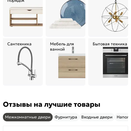
порядок
Сантехника
Мебель для
Бытовая техника
ванной
Отзывы на лучшие товары
Межкомнатные двери
Фурнитура
Входные двери
Напол