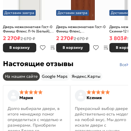
Доставим завтра
Доставим завтра
Доставим з
Дверь межкомнатная Гост-0
Дверь межкомнатная Гост-0
Дверь межк
Финиш Флекс Л-14 (Белый),
Финиш Флекс,
Скинни-12 В
глухая, каркасно-щитовая
Ламинированные Л-11
глухая, ски
2 270
₽
2 270
₽
3 803
₽
2 670 ₽
2 670 ₽
5
(ИталОрех), глухая, каркасно-
щитовая
В корзину
В корзину
В корз
Настоящие отзывы
Все
На нашем сайте
Google Maps
Яндекс.Карты
Мария
Ксения
Долго выбирали двери, в
Прекрасный выбор дверей
итоге менеджер помог
действительно есть модел
определиться с моделью и
на любой вкус. Мы долго
размерами. Приобрели
искали двери с
двери Браво со
остеклением и нашли