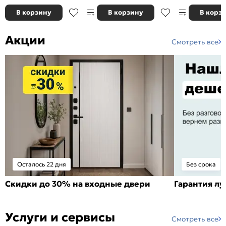
В корзину
В корзину
В корз
Акции
Смотреть все
Осталось 22 дня
Без срока
Скидки до 30% на входные двери
Гарантия л
Услуги и сервисы
Смотреть все