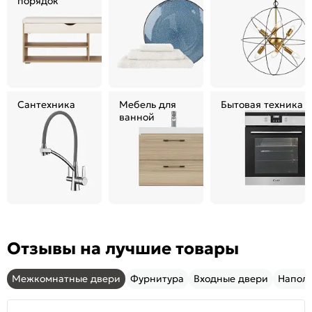
порядок
Сантехника
Мебель для
Бытовая техника
ванной
Отзывы на лучшие товары
Межкомнатные двери
Фурнитура
Входные двери
Напол