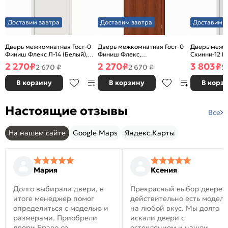
Доставим завтра
Доставим завтра
Доставим з
Дверь межкомнатная Гост-0
Дверь межкомнатная Гост-0
Дверь межк
Финиш Флекс Л-14 (Белый),
Финиш Флекс,
Скинни-12 В
глухая, каркасно-щитовая
Ламинированные Л-11
глухая, ски
2 270
₽
2 270
₽
3 803
₽
2 670 ₽
2 670 ₽
5
(ИталОрех), глухая, каркасно-
щитовая
В корзину
В корзину
В корз
Настоящие отзывы
Все
На нашем сайте
Google Maps
Яндекс.Карты
Мария
Ксения
Долго выбирали двери, в
Прекрасный выбор дверей
итоге менеджер помог
действительно есть модел
определиться с моделью и
на любой вкус. Мы долго
размерами. Приобрели
искали двери с
двери Браво со
остеклением и нашли