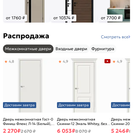
от 1760 ₽
от 10374 ₽
от 7700 ₽
Распродажа
Смотреть все
Межкомнатные двери
Входные двери
Фурнитура
4,8
4,9
4,9
Доставим завтра
Доставим завтра
Доставим з
Дверь межкомнатная Гост-0
Дверь межкомнатная
Дверь межк
Финиш Флекс Л-14 (Белый),
Скинни-12 Эмаль Whitey, без
Скинни-20 Э
глухая, каркасно-щитовая
декора, глухая, без стекла,
декора, глух
2 270
₽
6 053
₽
5 246
₽
2 670 ₽
8 070 ₽
8
без кромки, скиновая
без кромки,