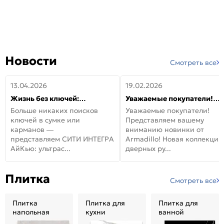
Новости
Смотреть все
13.04.2026
19.02.2026
Жизнь без ключей:
Уважаемые покупатели!
встречайте новую дверь
Представляем вашему
Больше никаких поисков
Уважаемые покупатели!
СИТИ ИНТЕГРА АйКью!
вниманию новинки от
ключей в сумке или
Представляем вашему
Armadillo!
карманов —
вниманию новинки от
представляем СИТИ ИНТЕГРА
Armadillo! Новая коллекция
АйКью: ультрас...
дверных ру...
Плитка
Смотреть все
Плитка
Плитка для
Плитка для
напольная
кухни
ванной