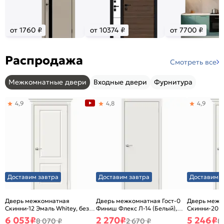
от 1760 ₽
от 10374 ₽
от 7700 ₽
Распродажа
Смотреть все
Межкомнатные двери
Входные двери
Фурнитура
4,9
4,8
4,9
Доставим завтра
Доставим завтра
Доставим з
Дверь межкомнатная
Дверь межкомнатная Гост-0
Дверь межк
Скинни-12 Эмаль Whitey, без
Финиш Флекс Л-14 (Белый),
Скинни-20 Э
декора, глухая, без стекла,
глухая, каркасно-щитовая
декора, глух
6 053
₽
2 270
₽
5 246
₽
8 070 ₽
2 670 ₽
8
без кромки, скиновая
без кромки,