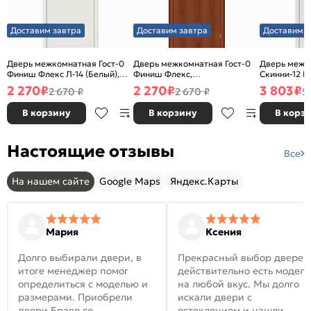
Доставим завтра
Доставим завтра
Доставим з
Дверь межкомнатная Гост-0
Дверь межкомнатная Гост-0
Дверь межк
Финиш Флекс Л-14 (Белый),
Финиш Флекс,
Скинни-12 В
глухая, каркасно-щитовая
Ламинированные Л-11
глухая, ски
2 270
₽
2 270
₽
3 803
₽
2 670 ₽
2 670 ₽
5
(ИталОрех), глухая, каркасно-
щитовая
В корзину
В корзину
В корз
Настоящие отзывы
Все
На нашем сайте
Google Maps
Яндекс.Карты
Мария
Ксения
Долго выбирали двери, в
Прекрасный выбор дверей
итоге менеджер помог
действительно есть модел
определиться с моделью и
на любой вкус. Мы долго
размерами. Приобрели
искали двери с
двери Браво со
остеклением и нашли