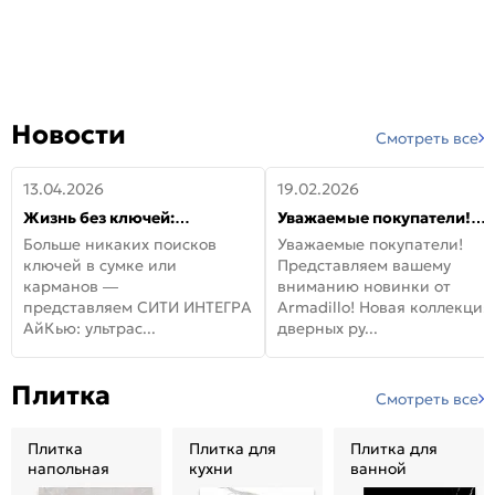
Новости
Смотреть все
13.04.2026
19.02.2026
Жизнь без ключей:
Уважаемые покупатели!
встречайте новую дверь
Представляем вашему
Больше никаких поисков
Уважаемые покупатели!
СИТИ ИНТЕГРА АйКью!
вниманию новинки от
ключей в сумке или
Представляем вашему
Armadillo!
карманов —
вниманию новинки от
представляем СИТИ ИНТЕГРА
Armadillo! Новая коллекция
АйКью: ультрас...
дверных ру...
Плитка
Смотреть все
Плитка
Плитка для
Плитка для
напольная
кухни
ванной