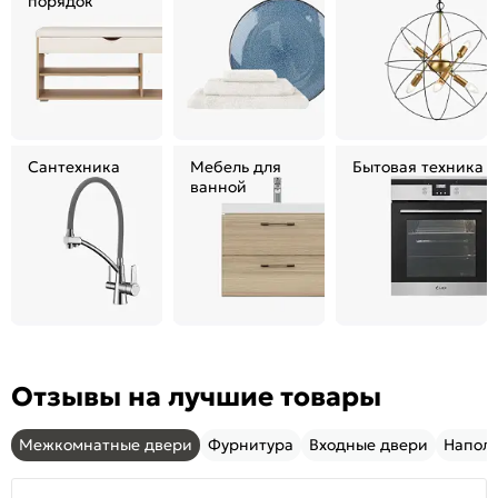
порядок
Сантехника
Мебель для
Бытовая техника
ванной
Отзывы на лучшие товары
Межкомнатные двери
Фурнитура
Входные двери
Напол