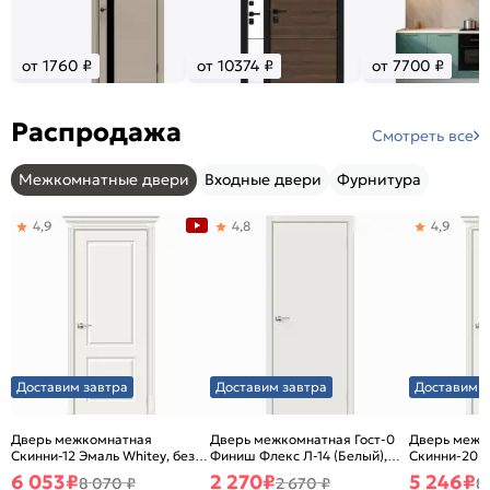
от 1760 ₽
от 10374 ₽
от 7700 ₽
Распродажа
Смотреть все
Межкомнатные двери
Входные двери
Фурнитура
4,9
4,8
4,9
Доставим завтра
Доставим завтра
Доставим з
Дверь межкомнатная
Дверь межкомнатная Гост-0
Дверь межк
Скинни-12 Эмаль Whitey, без
Финиш Флекс Л-14 (Белый),
Скинни-20 Э
декора, глухая, без стекла,
глухая, каркасно-щитовая
декора, глух
6 053
₽
2 270
₽
5 246
₽
8 070 ₽
2 670 ₽
8
без кромки, скиновая
без кромки,