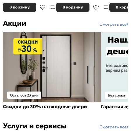
В корзину
В корзину
В корз
Акции
Смотреть все
Осталось 23 дня
Без срока
Скидки до 30% на входные двери
Гарантия л
Услуги и сервисы
Смотреть все