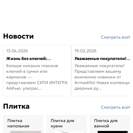
Новости
Смотреть все
13.04.2026
19.02.2026
Жизнь без ключей:
Уважаемые покупатели!
встречайте новую дверь
Представляем вашему
Больше никаких поисков
Уважаемые покупатели!
СИТИ ИНТЕГРА АйКью!
вниманию новинки от
ключей в сумке или
Представляем вашему
Armadillo!
карманов —
вниманию новинки от
представляем СИТИ ИНТЕГРА
Armadillo! Новая коллекция
АйКью: ультрас...
дверных ру...
Плитка
Смотреть все
Плитка
Плитка для
Плитка для
напольная
кухни
ванной