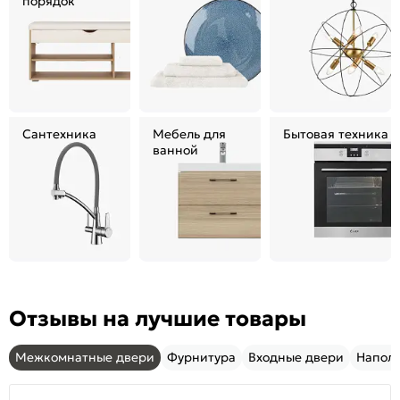
порядок
Сантехника
Мебель для
Бытовая техника
ванной
Отзывы на лучшие товары
Межкомнатные двери
Фурнитура
Входные двери
Напол