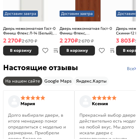
Доставим завтра
Доставим завтра
Доставим з
Дверь межкомнатная Гост-0
Дверь межкомнатная Гост-0
Дверь межк
Финиш Флекс Л-14 (Белый),
Финиш Флекс,
Скинни-12 В
глухая, каркасно-щитовая
Ламинированные Л-11
глухая, ски
2 270
₽
2 270
₽
3 803
₽
2 670 ₽
2 670 ₽
5
(ИталОрех), глухая, каркасно-
щитовая
В корзину
В корзину
В корз
Настоящие отзывы
Все
На нашем сайте
Google Maps
Яндекс.Карты
Мария
Ксения
Долго выбирали двери, в
Прекрасный выбор дверей
итоге менеджер помог
действительно есть модел
определиться с моделью и
на любой вкус. Мы долго
размерами. Приобрели
искали двери с
двери Браво со
остеклением и нашли