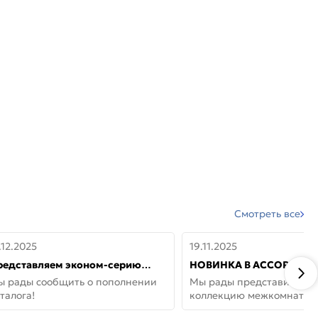
Смотреть все
.12.2025
19.11.2025
редставляем эконом-серию
НОВИНКА В АССОРТИМЕ
ерей от бренда Portika, где цена
ДВЕРИ GLOSSMAT —
ы рады сообщить о пополнении
Мы рады представить но
 значит «просто»
НЕОКЛАССИКА И УЮТ 
талога!
коллекцию межкомнатны
ДОМЕ
GlossMat (Полипропилен)