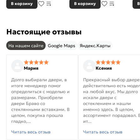
В корзину
В корзину
В
Настоящие отзывы
На нашем сайте
Google Maps
Яндекс.Карты
Мария
Ксения
Долго выбирали двери, в
Прекрасный выбор двере
итоге менеджер помог
действительно есть моде
определиться с моделью и
на любой вкус. Мы долго
размерами. Приобрели
искали двери с
двери Браво со
остеклением и нашли
стеклянными вставками. В
именно здесь. В целом,
целом, покупка прошла
ассортимент порадовал. 
гладко,...
ит...
Читать весь отзыв
Читать весь отзыв