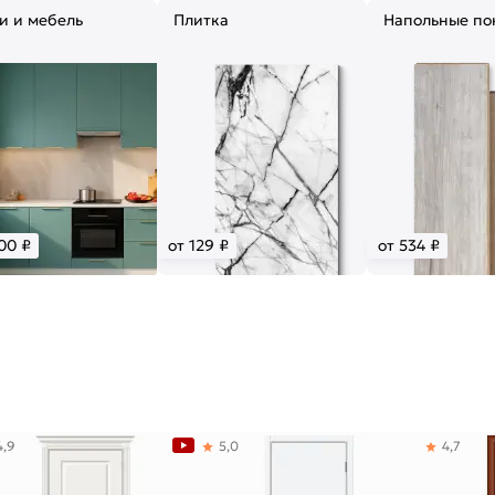
и и мебель
Плитка
Напольные по
00 ₽
от 129 ₽
от 534 ₽
4,9
5,0
4,7