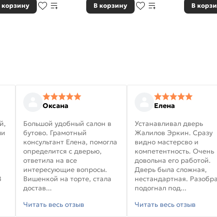
 корзину
В корзину
В корз
Оксана
Елена
й,
Большой удобный салон в
Устанавливал дверь
ли
бутово. Грамотный
Жалилов Эркин. Сразу
консультант Елена, помогла
видно мастерсво и
определится с дверью,
компетентность. Очень
ответила на все
довольна его работой.
интересующие вопросы.
Дверь была сложная,
В
Вишенкой на торте, стала
нестандартная. Разобра
достав...
подогнал под...
Читать весь отзыв
Читать весь отзыв