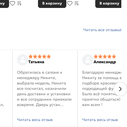
ину
В корзину
В корзину
Читать все отзывы
Татьяна
Александр
Обратилась в салоне к
Благодарю менеджер
менеджеру Никите,
Никиту за помощь в
выбрала модель, Никита
подборе красивых дв
все посчитал, назначили
подходящей фурниту
день доставки и установки
Было всё понятно, и
и все сотрудники приехали
приятно общаться) уд
л,
вовремя. Дверь устан...
вам всем !
Читать весь отзыв
Читать весь отзыв