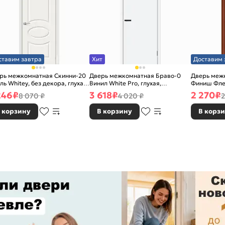
ставим завтра
Хит
Доставим 
рь межкомнатная Скинни-20
Дверь межкомнатная Браво-0
Дверь межк
ль Whitey, без декора, глухая,
Винил White Pro, глухая,
Финиш Фле
 стекла, без кромки, скиновая
каркасно-щитовая
Л-11 (ИталО
246
₽
3 618
₽
2 270
₽
8 070 ₽
4 020 ₽
2
каркасно-
 корзину
В корзину
В корз