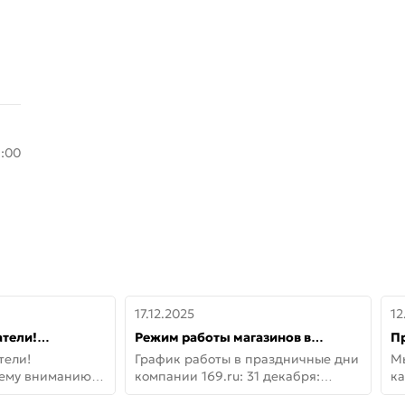
8:00
17.12.2025
12
тели!
Режим работы магазинов в
П
шему вниманию
праздничные дни с 31 декабря по
дв
тели!
График работы в праздничные дни
М
lo!
11 января
не
шему вниманию
компании 169.ru: 31 декабря:
ка
lo! Новая
Заказы, самовывоз и доставки —