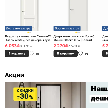
Доставим завтра
Доставим завтра
До
Дверь межкомнатная Скинни-12
Дверь межкомнатная Гост-0
Две
Эмаль Whitey, без декора, глухая,
Финиш Флекс Л-14 (Белый),
Эма
без стекла, без кромки, скиновая
глухая, каркасно-щитовая
без
6 053
₽
2 270
₽
5 
8 070 ₽
2 670 ₽
В корзину
В корзину
В
Акции