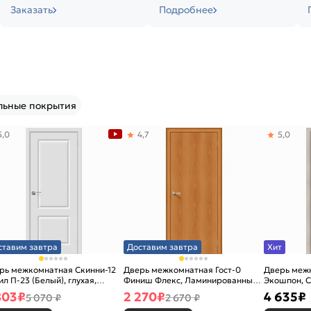
Заказать
Подробнее
льные покрытия
5,0
4,7
5,0
ставим завтра
Доставим завтра
Хит
рь межкомнатная Скинни-12
Дверь межкомнатная Гост-0
Дверь меж
ил П-23 (Белый), глухая,
Финиш Флекс, Ламинированные
Экошпон, C
новая
Л-12 (МиланОрех), глухая,
остекленна
803
₽
2 270
₽
4 635
₽
5 070 ₽
2 670 ₽
каркасно-щитовая