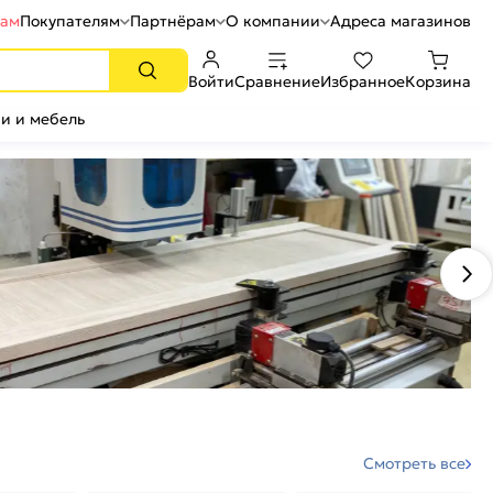
рам
Покупателям
Партнёрам
О компании
Адреса магазинов
Войти
Сравнение
Избранное
Корзина
и и мебель
Смотреть все