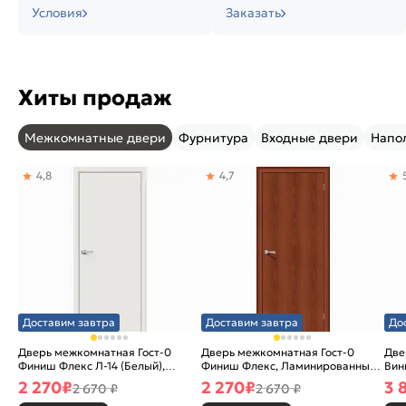
Условия
Заказать
Хиты продаж
Межкомнатные двери
Фурнитура
Входные двери
Напо
4,8
4,7
Доставим завтра
Доставим завтра
До
Дверь межкомнатная Гост-0
Дверь межкомнатная Гост-0
Две
Финиш Флекс Л-14 (Белый),
Финиш Флекс, Ламинированные
Вин
глухая, каркасно-щитовая
Л-11 (ИталОрех), глухая,
ски
2 270
₽
2 270
₽
3 
2 670 ₽
2 670 ₽
каркасно-щитовая