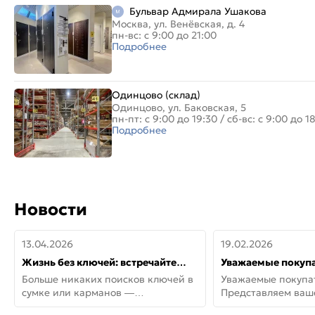
Бульвар Адмирала Ушакова
Москва, ул. Венёвская, д. 4
пн-вс: с 9:00 до 21:00
Подробнее
Одинцово (склад)
Одинцово, ул. Баковская, 5
пн-пт: с 9:00 до 19:30
/
сб-вс: с 9:00 до 1
Подробнее
Новости
13.04.2026
19.02.2026
Жизнь без ключей: встречайте
Уважаемые покупа
новую дверь СИТИ ИНТЕГРА
Представляем ва
Больше никаких поисков ключей в
Уважаемые покупа
АйКью!
новинки от Armadil
сумке или карманов —
Представляем ва
представляем СИТИ ИНТЕГРА
новинки от Armadil