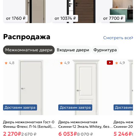
от 1760 ₽
от 10374 ₽
от 7700 ₽
Распродажа
Смотреть все
Межкомнатные двери
Входные двери
Фурнитура
4,8
4,9
4,9
Доставим завтра
Доставим завтра
Доставим з
Дверь межкомнатная Гост-0
Дверь межкомнатная
Дверь межк
Финиш Флекс Л-14 (Белый),
Скинни-12 Эмаль Whitey, без
Скинни-20 Э
глухая, каркасно-щитовая
декора, глухая, без стекла,
декора, глух
2 270
₽
6 053
₽
5 246
₽
2 670 ₽
8 070 ₽
8
без кромки, скиновая
без кромки,