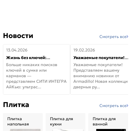
Новости
Смотреть все
13.04.2026
19.02.2026
Жизнь без ключей:
Уважаемые покупатели!
встречайте новую дверь
Представляем вашему
Больше никаких поисков
Уважаемые покупатели!
СИТИ ИНТЕГРА АйКью!
вниманию новинки от
ключей в сумке или
Представляем вашему
Armadillo!
карманов —
вниманию новинки от
представляем СИТИ ИНТЕГРА
Armadillo! Новая коллекция
АйКью: ультрас...
дверных ру...
Плитка
Смотреть все
Плитка
Плитка для
Плитка для
напольная
кухни
ванной