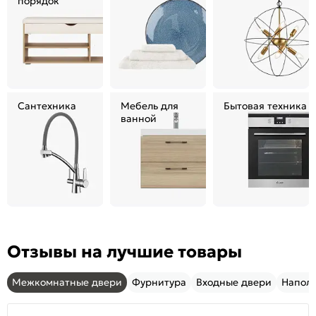
порядок
Сантехника
Мебель для
Бытовая техника
ванной
Отзывы на лучшие товары
Межкомнатные двери
Фурнитура
Входные двери
Напол