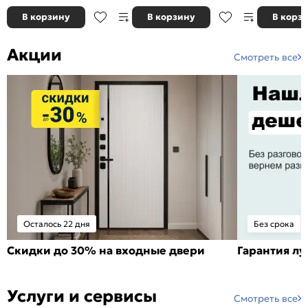
В корзину
В корзину
В корз
Акции
Смотреть все
Осталось 22 дня
Без срока
Скидки до 30% на входные двери
Гарантия л
Услуги и сервисы
Смотреть все