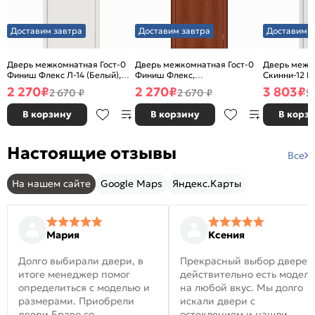
Доставим завтра
Доставим завтра
Доставим з
Дверь межкомнатная Гост-0
Дверь межкомнатная Гост-0
Дверь межк
Финиш Флекс Л-14 (Белый),
Финиш Флекс,
Скинни-12 В
глухая, каркасно-щитовая
Ламинированные Л-11
глухая, ски
2 270
₽
2 270
₽
3 803
₽
2 670 ₽
2 670 ₽
5
(ИталОрех), глухая, каркасно-
щитовая
В корзину
В корзину
В корз
Настоящие отзывы
Все
На нашем сайте
Google Maps
Яндекс.Карты
Мария
Ксения
Долго выбирали двери, в
Прекрасный выбор дверей
итоге менеджер помог
действительно есть модел
определиться с моделью и
на любой вкус. Мы долго
размерами. Приобрели
искали двери с
двери Браво со
остеклением и нашли