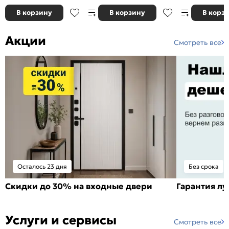
В корзину
В корзину
В корз
Акции
Смотреть все
Осталось 23 дня
Без срока
Скидки до 30% на входные двери
Гарантия л
Услуги и сервисы
Смотреть все