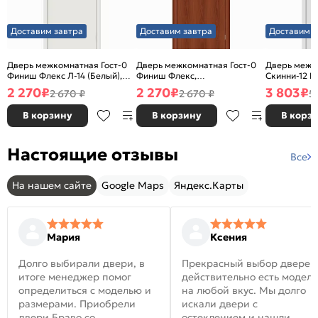
Доставим завтра
Доставим завтра
Доставим з
Дверь межкомнатная Гост-0
Дверь межкомнатная Гост-0
Дверь межк
Финиш Флекс Л-14 (Белый),
Финиш Флекс,
Скинни-12 В
глухая, каркасно-щитовая
Ламинированные Л-11
глухая, ски
2 270
₽
2 270
₽
3 803
₽
2 670 ₽
2 670 ₽
5
(ИталОрех), глухая, каркасно-
щитовая
В корзину
В корзину
В корз
Настоящие отзывы
Все
На нашем сайте
Google Maps
Яндекс.Карты
Мария
Ксения
Долго выбирали двери, в
Прекрасный выбор дверей
итоге менеджер помог
действительно есть модел
определиться с моделью и
на любой вкус. Мы долго
размерами. Приобрели
искали двери с
двери Браво со
остеклением и нашли