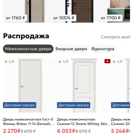
от 1760 ₽
от 10374 ₽
от 7700 ₽
Распродажа
Смотреть все
Межкомнатные двери
Входные двери
Фурнитура
4,8
4,9
4,9
Доставим завтра
Доставим завтра
Доставим з
Дверь межкомнатная Гост-0
Дверь межкомнатная
Дверь межк
Финиш Флекс Л-14 (Белый),
Скинни-12 Эмаль Whitey, без
Скинни-20 Э
глухая, каркасно-щитовая
декора, глухая, без стекла,
декора, глух
2 270
₽
6 053
₽
5 246
₽
2 670 ₽
8 070 ₽
8
без кромки, скиновая
без кромки,