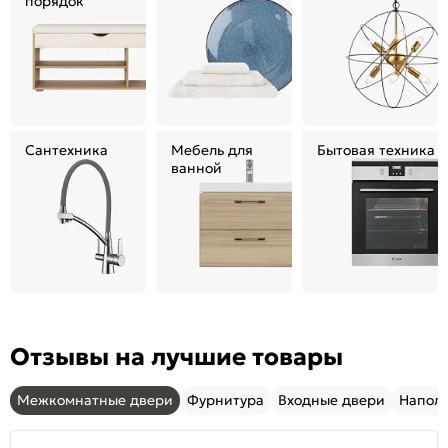
порядок
Сантехника
Мебель для
Бытовая техника
ванной
Отзывы на лучшие товары
Межкомнатные двери
Фурнитура
Входные двери
Напол