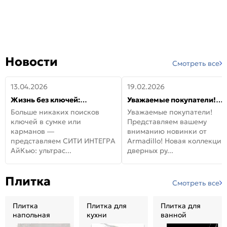
Новости
Смотреть все
13.04.2026
19.02.2026
Жизнь без ключей:
Уважаемые покупатели!
встречайте новую дверь
Представляем вашему
Больше никаких поисков
Уважаемые покупатели!
СИТИ ИНТЕГРА АйКью!
вниманию новинки от
ключей в сумке или
Представляем вашему
Armadillo!
карманов —
вниманию новинки от
представляем СИТИ ИНТЕГРА
Armadillo! Новая коллекция
АйКью: ультрас...
дверных ру...
Плитка
Смотреть все
Плитка
Плитка для
Плитка для
напольная
кухни
ванной