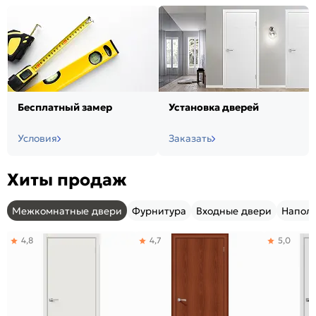
Бесплатный замер
Установка дверей
Условия
Заказать
Хиты продаж
Межкомнатные двери
Фурнитура
Входные двери
Напол
4,8
4,7
5,0