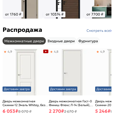
от 1760 ₽
от 10374 ₽
от 7700 ₽
Распродажа
Смотреть все
Межкомнатные двери
Входные двери
Фурнитура
4,9
4,8
4,9
Доставим завтра
Доставим завтра
Доставим з
Дверь межкомнатная
Дверь межкомнатная Гост-0
Дверь межк
Скинни-12 Эмаль Whitey, без
Финиш Флекс Л-14 (Белый),
Скинни-20 Э
декора, глухая, без стекла,
глухая, каркасно-щитовая
декора, глух
6 053
₽
2 270
₽
5 246
₽
8 070 ₽
2 670 ₽
8
без кромки, скиновая
без кромки,