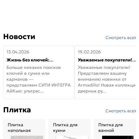
Новости
Смотреть все
13.04.2026
19.02.2026
Жизнь без ключей:
Уважаемые покупатели!
встречайте новую дверь
Представляем вашему
Больше никаких поисков
Уважаемые покупатели!
СИТИ ИНТЕГРА АйКью!
вниманию новинки от
ключей в сумке или
Представляем вашему
Armadillo!
карманов —
вниманию новинки от
представляем СИТИ ИНТЕГРА
Armadillo! Новая коллекция
АйКью: ультрас...
дверных ру...
Плитка
Смотреть все
Плитка
Плитка для
Плитка для
напольная
кухни
ванной