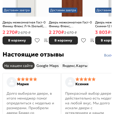
Доставим завтра
Доставим завтра
Доставим з
Дверь межкомнатная Гост-0
Дверь межкомнатная Гост-0
Дверь межк
Финиш Флекс Л-14 (Белый),
Финиш Флекс,
Скинни-12 В
глухая, каркасно-щитовая
Ламинированные Л-11
глухая, ски
2 270
₽
2 270
₽
3 803
₽
2 670 ₽
2 670 ₽
5
(ИталОрех), глухая, каркасно-
щитовая
В корзину
В корзину
В корз
Настоящие отзывы
Все
На нашем сайте
Google Maps
Яндекс.Карты
Мария
Ксения
Долго выбирали двери, в
Прекрасный выбор дверей
итоге менеджер помог
действительно есть модел
определиться с моделью и
на любой вкус. Мы долго
размерами. Приобрели
искали двери с
двери Браво со
остеклением и нашли