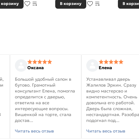
 корзину
В корзину
В корз
Оксана
Елена
й,
Большой удобный салон в
Устанавливал дверь
ли
бутово. Грамотный
Жалилов Эркин. Сразу
консультант Елена, помогла
видно мастерсво и
определится с дверью,
компетентность. Очень
ответила на все
довольна его работой.
интересующие вопросы.
Дверь была сложная,
В
Вишенкой на торте, стала
нестандартная. Разобра
достав...
подогнал под...
Читать весь отзыв
Читать весь отзыв