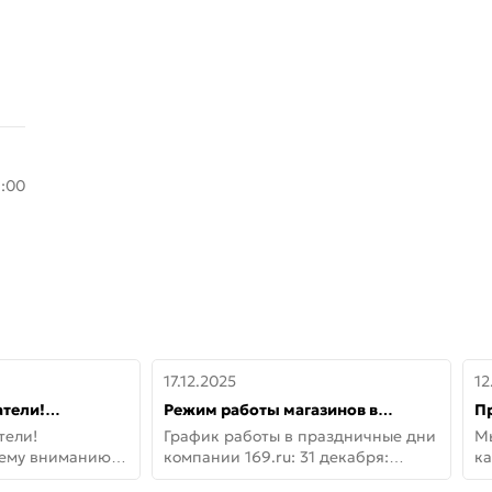
8:00
17.12.2025
12
тели!
Режим работы магазинов в
П
шему вниманию
праздничные дни с 31 декабря по
дв
тели!
График работы в праздничные дни
М
lo!
11 января
не
шему вниманию
компании 169.ru: 31 декабря:
ка
lo! Новая
Заказы, самовывоз и доставки —