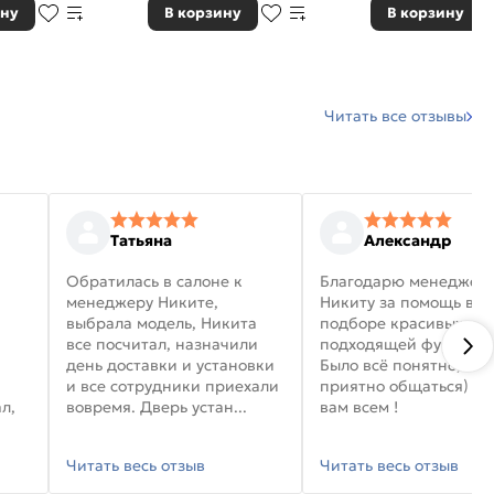
ину
В корзину
В корзину
Читать все отзывы
Татьяна
Александр
Обратилась в салоне к
Благодарю менеджер
менеджеру Никите,
Никиту за помощь в
выбрала модель, Никита
подборе красивых дв
все посчитал, назначили
подходящей фурниту
день доставки и установки
Было всё понятно, и
и все сотрудники приехали
приятно общаться) уд
л,
вовремя. Дверь устан...
вам всем !
Читать весь отзыв
Читать весь отзыв