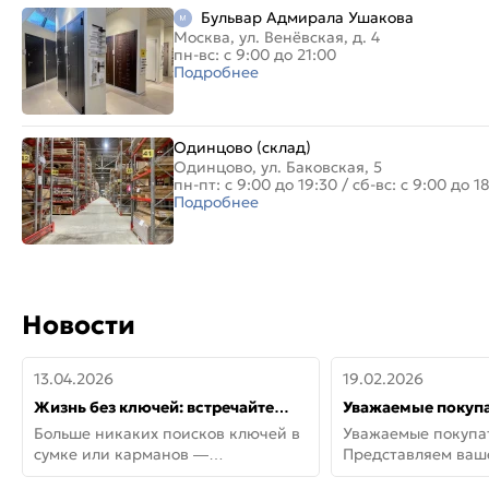
Бульвар Адмирала Ушакова
Москва, ул. Венёвская, д. 4
пн-вс: с 9:00 до 21:00
Подробнее
Одинцово (склад)
Одинцово, ул. Баковская, 5
пн-пт: с 9:00 до 19:30
/
сб-вс: с 9:00 до 1
Подробнее
Новости
13.04.2026
19.02.2026
Жизнь без ключей: встречайте
Уважаемые покупа
новую дверь СИТИ ИНТЕГРА
Представляем ва
Больше никаких поисков ключей в
Уважаемые покупа
АйКью!
новинки от Armadil
сумке или карманов —
Представляем ва
представляем СИТИ ИНТЕГРА
новинки от Armadil