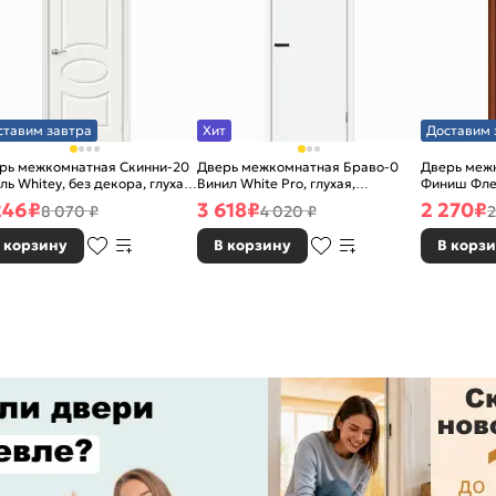
ставим завтра
Хит
Доставим 
рь межкомнатная Скинни-20
Дверь межкомнатная Браво-0
Дверь межк
ль Whitey, без декора, глухая,
Винил White Pro, глухая,
Финиш Фле
 стекла, без кромки, скиновая
каркасно-щитовая
Л-11 (ИталО
246
₽
3 618
₽
2 270
₽
8 070 ₽
4 020 ₽
2
каркасно-
 корзину
В корзину
В корз