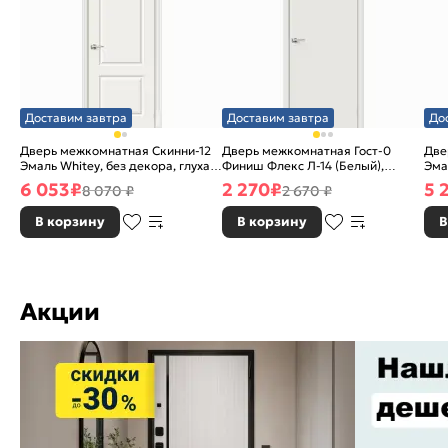
Доставим завтра
Доставим завтра
До
Дверь межкомнатная Скинни-12
Дверь межкомнатная Гост-0
Две
Эмаль Whitey, без декора, глухая,
Финиш Флекс Л-14 (Белый),
Эма
без стекла, без кромки, скиновая
глухая, каркасно-щитовая
без
6 053
₽
2 270
₽
5 
8 070 ₽
2 670 ₽
В корзину
В корзину
В
Акции