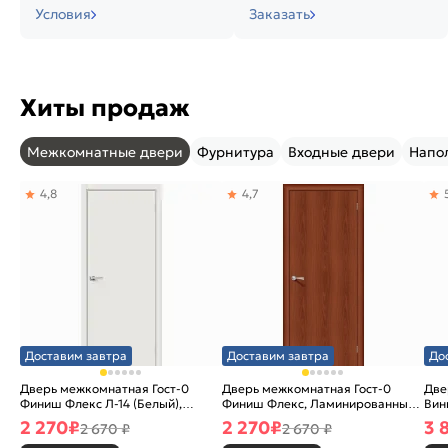
Условия
Заказать
Хиты продаж
Межкомнатные двери
Фурнитура
Входные двери
Напо
4,8
4,7
Доставим завтра
Доставим завтра
До
Дверь межкомнатная Гост-0
Дверь межкомнатная Гост-0
Две
Финиш Флекс Л-14 (Белый),
Финиш Флекс, Ламинированные
Вин
глухая, каркасно-щитовая
Л-11 (ИталОрех), глухая,
ски
2 270
₽
2 270
₽
3 
2 670 ₽
2 670 ₽
каркасно-щитовая