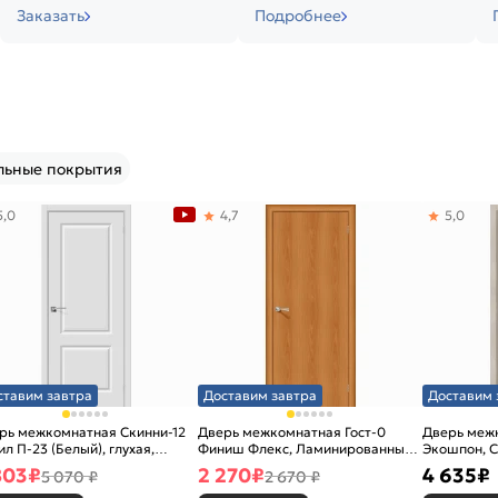
Заказать
Подробнее
льные покрытия
5,0
4,7
5,0
ставим завтра
Доставим завтра
Доставим 
рь межкомнатная Скинни-12
Дверь межкомнатная Гост-0
Дверь меж
ил П-23 (Белый), глухая,
Финиш Флекс, Ламинированные
Экошпон, C
новая
Л-12 (МиланОрех), глухая,
остекленна
803
₽
2 270
₽
4 635
₽
5 070 ₽
2 670 ₽
каркасно-щитовая