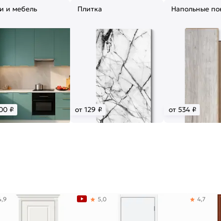
и и мебель
Плитка
Напольные по
00 ₽
от 129 ₽
от 534 ₽
4,9
5,0
4,7