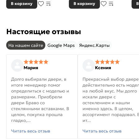
В корзину
В корзину
В
Настоящие отзывы
На нашем сайте
Google Maps
Яндекс.Карты
Мария
Ксения
Долго выбирали двери, в
Прекрасный выбор двере
итоге менеджер помог
действительно есть моде
определиться с моделью и
на любой вкус. Мы долго
размерами. Приобрели
искали двери с
двери Браво со
остеклением и нашли
стеклянными вставками. В
именно здесь. В целом,
целом, покупка прошла
ассортимент порадовал. 
гладко,...
ит...
Читать весь отзыв
Читать весь отзыв