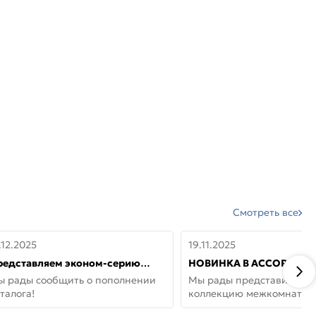
Смотреть все
.12.2025
19.11.2025
редставляем эконом-серию
НОВИНКА В АССОРТИМЕ
ерей от бренда Portika, где цена
ДВЕРИ GLOSSMAT —
ы рады сообщить о пополнении
Мы рады представить но
 значит «просто»
НЕОКЛАССИКА И УЮТ 
талога!
коллекцию межкомнатны
ДОМЕ
GlossMat (Полипропилен)