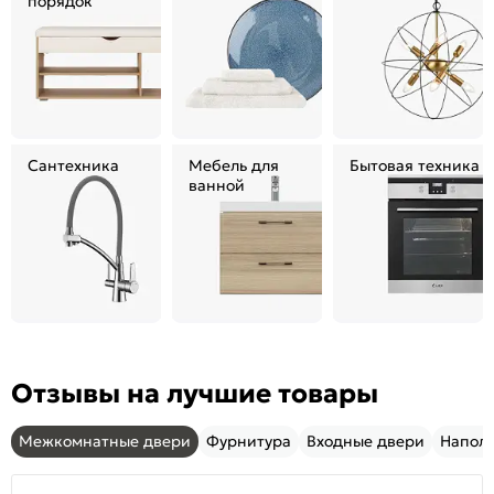
порядок
Сантехника
Мебель для
Бытовая техника
ванной
Отзывы на лучшие товары
Межкомнатные двери
Фурнитура
Входные двери
Напол