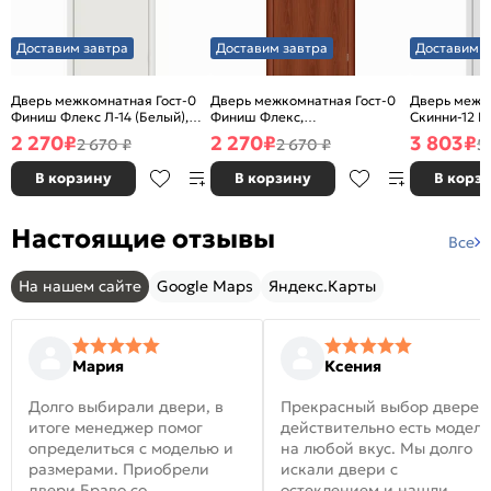
Доставим завтра
Доставим завтра
Доставим з
Дверь межкомнатная Гост-0
Дверь межкомнатная Гост-0
Дверь межк
Финиш Флекс Л-14 (Белый),
Финиш Флекс,
Скинни-12 В
глухая, каркасно-щитовая
Ламинированные Л-11
глухая, ски
2 270
₽
2 270
₽
3 803
₽
2 670 ₽
2 670 ₽
5
(ИталОрех), глухая, каркасно-
щитовая
В корзину
В корзину
В корз
Настоящие отзывы
Все
На нашем сайте
Google Maps
Яндекс.Карты
Мария
Ксения
Долго выбирали двери, в
Прекрасный выбор дверей
итоге менеджер помог
действительно есть модел
определиться с моделью и
на любой вкус. Мы долго
размерами. Приобрели
искали двери с
двери Браво со
остеклением и нашли