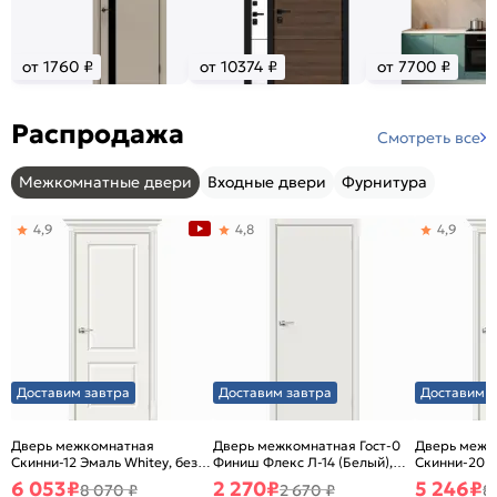
от 1760 ₽
от 10374 ₽
от 7700 ₽
Распродажа
Смотреть все
Межкомнатные двери
Входные двери
Фурнитура
4,9
4,8
4,9
Доставим завтра
Доставим завтра
Доставим з
Дверь межкомнатная
Дверь межкомнатная Гост-0
Дверь межк
Скинни-12 Эмаль Whitey, без
Финиш Флекс Л-14 (Белый),
Скинни-20 Э
декора, глухая, без стекла,
глухая, каркасно-щитовая
декора, глух
6 053
₽
2 270
₽
5 246
₽
8 070 ₽
2 670 ₽
8
без кромки, скиновая
без кромки,