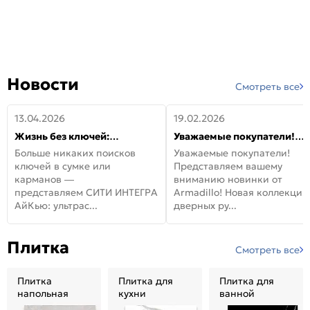
Новости
Смотреть все
13.04.2026
19.02.2026
Жизнь без ключей:
Уважаемые покупатели!
встречайте новую дверь
Представляем вашему
Больше никаких поисков
Уважаемые покупатели!
СИТИ ИНТЕГРА АйКью!
вниманию новинки от
ключей в сумке или
Представляем вашему
Armadillo!
карманов —
вниманию новинки от
представляем СИТИ ИНТЕГРА
Armadillo! Новая коллекция
АйКью: ультрас...
дверных ру...
Плитка
Смотреть все
Плитка
Плитка для
Плитка для
напольная
кухни
ванной