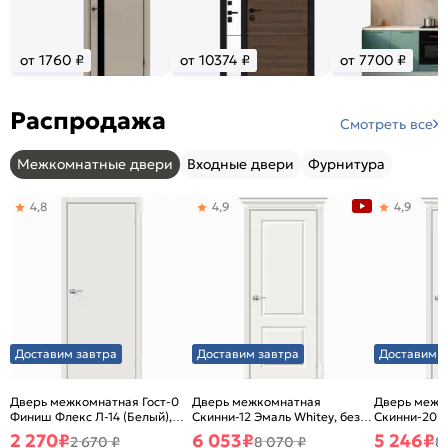
от 1760 ₽
от 10374 ₽
от 7700 ₽
Распродажа
Смотреть все
Межкомнатные двери
Входные двери
Фурнитура
4,8
4,9
4,9
Доставим завтра
Доставим завтра
Доставим з
Дверь межкомнатная Гост-0
Дверь межкомнатная
Дверь межк
Финиш Флекс Л-14 (Белый),
Скинни-12 Эмаль Whitey, без
Скинни-20 Э
глухая, каркасно-щитовая
декора, глухая, без стекла,
декора, глух
2 270
₽
6 053
₽
5 246
₽
2 670 ₽
8 070 ₽
8
без кромки, скиновая
без кромки,