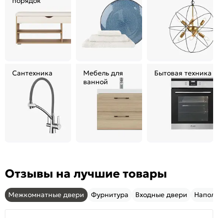
порядок
Сантехника
Мебель для
Бытовая техника
ванной
Отзывы на лучшие товары
Межкомнатные двери
Фурнитура
Входные двери
Напол