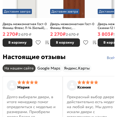
Доставим завтра
Доставим завтра
Доставим з
Дверь межкомнатная Гост-0
Дверь межкомнатная Гост-0
Дверь межк
Финиш Флекс Л-14 (Белый),
Финиш Флекс,
Скинни-12 В
глухая, каркасно-щитовая
Ламинированные Л-11
глухая, ски
2 270
₽
2 270
₽
3 803
₽
2 670 ₽
2 670 ₽
5
(ИталОрех), глухая, каркасно-
щитовая
В корзину
В корзину
В корз
Настоящие отзывы
Все
На нашем сайте
Google Maps
Яндекс.Карты
Мария
Ксения
Долго выбирали двери, в
Прекрасный выбор дверей
итоге менеджер помог
действительно есть модел
определиться с моделью и
на любой вкус. Мы долго
размерами. Приобрели
искали двери с
двери Браво со
остеклением и нашли