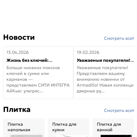
Новости
Смотреть все
13.04.2026
19.02.2026
Жизнь без ключей:
Уважаемые покупатели!
встречайте новую дверь
Представляем вашему
Больше никаких поисков
Уважаемые покупатели!
СИТИ ИНТЕГРА АйКью!
вниманию новинки от
ключей в сумке или
Представляем вашему
Armadillo!
карманов —
вниманию новинки от
представляем СИТИ ИНТЕГРА
Armadillo! Новая коллекция
АйКью: ультрас...
дверных ру...
Плитка
Смотреть все
Плитка
Плитка для
Плитка для
напольная
кухни
ванной