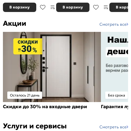
В корзину
В корзину
В корз
Акции
Смотреть все
Осталось 21 день
Без срока
Скидки до 30% на входные двери
Гарантия л
Услуги и сервисы
Смотреть все