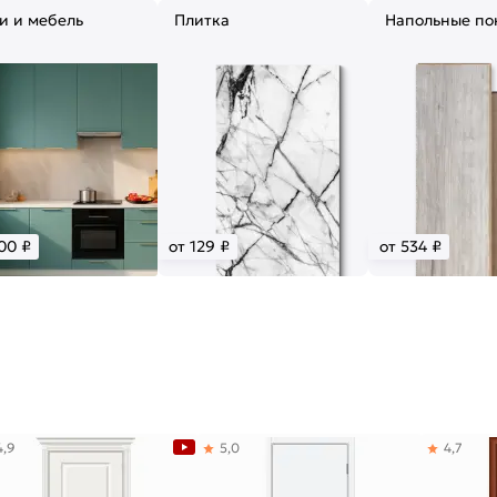
и и мебель
Плитка
Напольные по
00 ₽
от 129 ₽
от 534 ₽
4,9
5,0
4,7