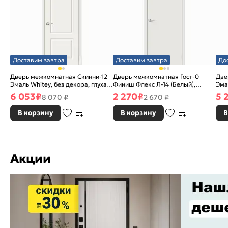
Доставим завтра
Доставим завтра
До
Дверь межкомнатная Скинни-12
Дверь межкомнатная Гост-0
Две
Эмаль Whitey, без декора, глухая,
Финиш Флекс Л-14 (Белый),
Эма
без стекла, без кромки, скиновая
глухая, каркасно-щитовая
без
6 053
₽
2 270
₽
5 
8 070 ₽
2 670 ₽
В корзину
В корзину
В
Акции