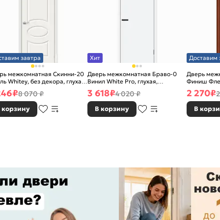
ставим завтра
Хит
Доставим 
рь межкомнатная Скинни-20
Дверь межкомнатная Браво-0
Дверь межк
ль Whitey, без декора, глухая,
Винил White Pro, глухая,
Финиш Фле
 стекла, без кромки, скиновая
каркасно-щитовая
Л-11 (ИталО
246
₽
3 618
₽
2 270
₽
8 070 ₽
4 020 ₽
2
каркасно-
 корзину
В корзину
В корз