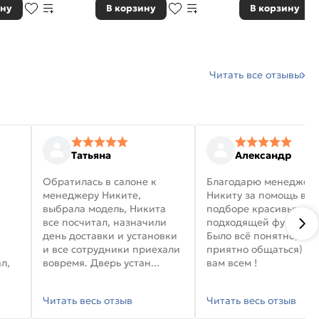
ину
В корзину
В корзину
Читать все отзывы
Татьяна
Александр
Обратилась в салоне к
Благодарю менеджер
менеджеру Никите,
Никиту за помощь в
выбрала модель, Никита
подборе красивых дв
все посчитал, назначили
подходящей фурниту
день доставки и установки
Было всё понятно, и
и все сотрудники приехали
приятно общаться) уд
л,
вовремя. Дверь устан...
вам всем !
Читать весь отзыв
Читать весь отзыв