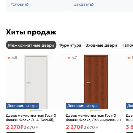
Условия
Заказать
Хиты продаж
Межкомнатные двери
Фурнитура
Входные двери
Напо
4,8
4,7
Доставим завтра
Доставим завтра
До
Дверь межкомнатная Гост-0
Дверь межкомнатная Гост-0
Две
Финиш Флекс Л-14 (Белый),
Финиш Флекс, Ламинированные
Вин
глухая, каркасно-щитовая
Л-11 (ИталОрех), глухая,
ски
2 270
₽
2 270
₽
3 
2 670 ₽
2 670 ₽
каркасно-щитовая