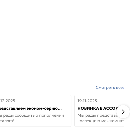
Смотреть все
.12.2025
19.11.2025
редставляем эконом-серию
НОВИНКА В АССОРТИМЕ
ерей от бренда Portika, где цена
ДВЕРИ GLOSSMAT —
ы рады сообщить о пополнении
Мы рады представить но
 значит «просто»
НЕОКЛАССИКА И УЮТ 
талога!
коллекцию межкомнатны
ДОМЕ
GlossMat (Полипропилен)