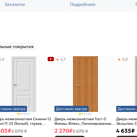
Заказать
Подробнее
льные покрытия
5,0
4,7
5,0
ставим завтра
Доставим завтра
Доставим 
рь межкомнатная Скинни-12
Дверь межкомнатная Гост-0
Дверь меж
ил П-23 (Белый), глухая,
Финиш Флекс, Ламинированные
Экошпон, C
новая
Л-12 (МиланОрех), глухая,
остекленна
803
₽
2 270
₽
4 635
₽
5 070 ₽
2 670 ₽
каркасно-щитовая