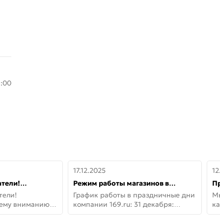
8:00
17.12.2025
12
тели!
Режим работы магазинов в
П
шему вниманию
праздничные дни с 31 декабря по
дв
тели!
График работы в праздничные дни
М
lo!
11 января
не
шему вниманию
компании 169.ru: 31 декабря:
ка
lo! Новая
Заказы, самовывоз и доставки —