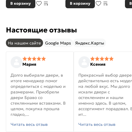
В корзину
В корзину
В
Настоящие отзывы
На нашем сайте
Google Maps
Яндекс.Карты
Мария
Ксения
Долго выбирали двери, в
Прекрасный выбор двере
итоге менеджер помог
действительно есть моде
определиться с моделью и
на любой вкус. Мы долго
размерами. Приобрели
искали двери с
двери Браво со
остеклением и нашли
стеклянными вставками. В
именно здесь. В целом,
целом, покупка прошла
ассортимент порадовал. 
гладко,...
ит...
Читать весь отзыв
Читать весь отзыв