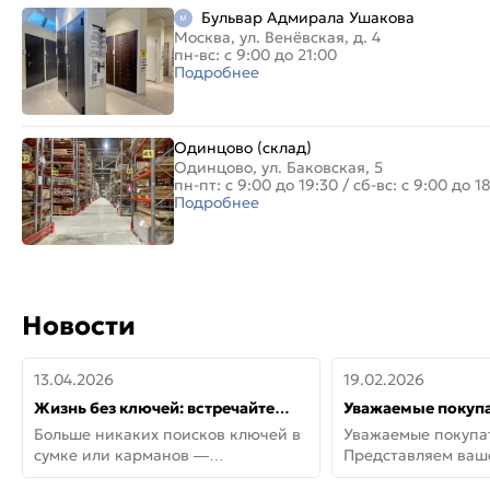
Бульвар Адмирала Ушакова
Москва, ул. Венёвская, д. 4
пн-вс: с 9:00 до 21:00
Подробнее
Одинцово (склад)
Одинцово, ул. Баковская, 5
пн-пт: с 9:00 до 19:30
/
сб-вс: с 9:00 до 1
Подробнее
Новости
13.04.2026
19.02.2026
Жизнь без ключей: встречайте
Уважаемые покупа
новую дверь СИТИ ИНТЕГРА
Представляем ва
Больше никаких поисков ключей в
Уважаемые покупа
АйКью!
новинки от Armadil
сумке или карманов —
Представляем ва
представляем СИТИ ИНТЕГРА
новинки от Armadil