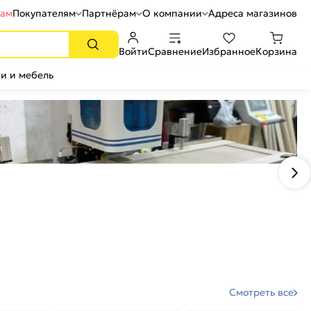
рам
Покупателям
Партнёрам
О компании
Адреса магазинов
Войти
Сравнение
Избранное
Корзина
и и мебель
Смотреть все