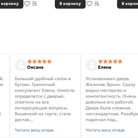
 корзину
В корзину
В корз
Оксана
Елена
й,
Большой удобный салон в
Устанавливал дверь
ли
бутово. Грамотный
Жалилов Эркин. Сразу
консультант Елена, помогла
видно мастерсво и
определится с дверью,
компетентность. Очень
ответила на все
довольна его работой.
интересующие вопросы.
Дверь была сложная,
В
Вишенкой на торте, стала
нестандартная. Разобра
достав...
подогнал под...
Читать весь отзыв
Читать весь отзыв