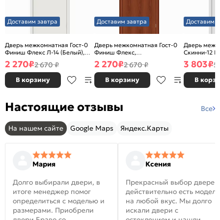
Доставим завтра
Доставим завтра
Доставим з
Дверь межкомнатная Гост-0
Дверь межкомнатная Гост-0
Дверь межк
Финиш Флекс Л-14 (Белый),
Финиш Флекс,
Скинни-12 В
глухая, каркасно-щитовая
Ламинированные Л-11
глухая, ски
2 270
₽
2 270
₽
3 803
₽
2 670 ₽
2 670 ₽
5
(ИталОрех), глухая, каркасно-
щитовая
В корзину
В корзину
В корз
Настоящие отзывы
Все
На нашем сайте
Google Maps
Яндекс.Карты
Мария
Ксения
Долго выбирали двери, в
Прекрасный выбор дверей
итоге менеджер помог
действительно есть модел
определиться с моделью и
на любой вкус. Мы долго
размерами. Приобрели
искали двери с
двери Браво со
остеклением и нашли