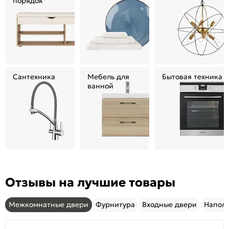
порядок
Сантехника
Мебель для
Бытовая техника
ванной
Отзывы на лучшие товары
Межкомнатные двери
Фурнитура
Входные двери
Напол