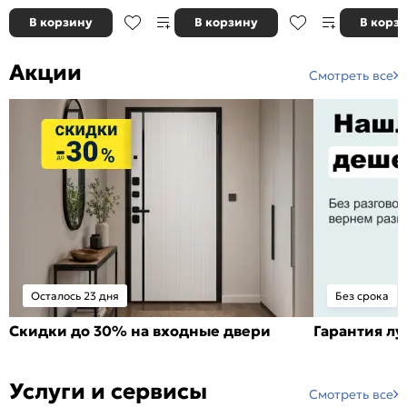
В корзину
В корзину
В корз
Акции
Смотреть все
Осталось 23 дня
Без срока
Скидки до 30% на входные двери
Гарантия л
Услуги и сервисы
Смотреть все