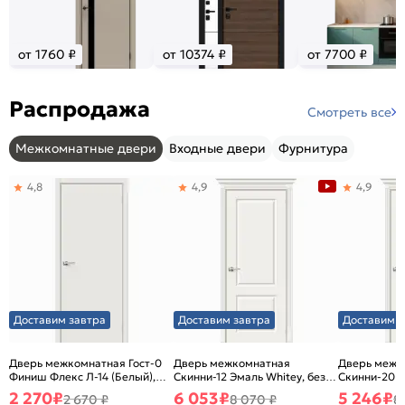
от 1760 ₽
от 10374 ₽
от 7700 ₽
Распродажа
Смотреть все
Межкомнатные двери
Входные двери
Фурнитура
4,8
4,9
4,9
Доставим завтра
Доставим завтра
Доставим з
Дверь межкомнатная Гост-0
Дверь межкомнатная
Дверь межк
Финиш Флекс Л-14 (Белый),
Скинни-12 Эмаль Whitey, без
Скинни-20 Э
глухая, каркасно-щитовая
декора, глухая, без стекла,
декора, глух
2 270
₽
6 053
₽
5 246
₽
2 670 ₽
8 070 ₽
8
без кромки, скиновая
без кромки,