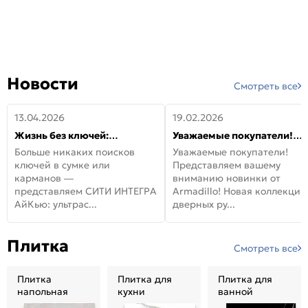
Новости
Смотреть все
13.04.2026
19.02.2026
Жизнь без ключей:
Уважаемые покупатели!
встречайте новую дверь
Представляем вашему
Больше никаких поисков
Уважаемые покупатели!
СИТИ ИНТЕГРА АйКью!
вниманию новинки от
ключей в сумке или
Представляем вашему
Armadillo!
карманов —
вниманию новинки от
представляем СИТИ ИНТЕГРА
Armadillo! Новая коллекция
АйКью: ультрас...
дверных ру...
Плитка
Смотреть все
Плитка
Плитка для
Плитка для
напольная
кухни
ванной