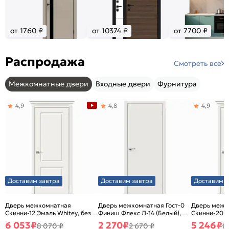
от 1760 ₽
от 10374 ₽
от 7700 ₽
Распродажа
Смотреть все
Межкомнатные двери
Входные двери
Фурнитура
4,9
4,8
4,9
Доставим завтра
Доставим завтра
Доставим з
Дверь межкомнатная
Дверь межкомнатная Гост-0
Дверь межк
Скинни-12 Эмаль Whitey, без
Финиш Флекс Л-14 (Белый),
Скинни-20 Э
декора, глухая, без стекла,
глухая, каркасно-щитовая
декора, глух
6 053
₽
2 270
₽
5 246
₽
8 070 ₽
2 670 ₽
8
без кромки, скиновая
без кромки,