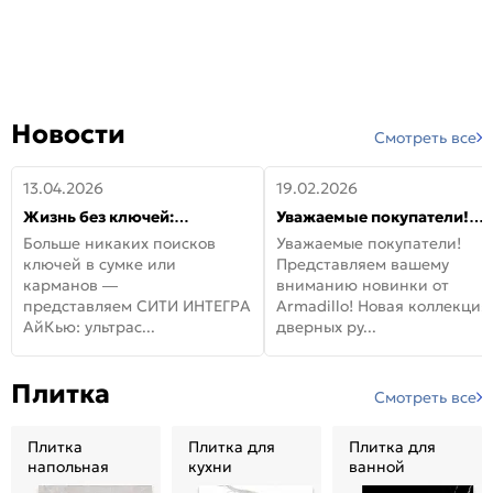
Новости
Смотреть все
13.04.2026
19.02.2026
Жизнь без ключей:
Уважаемые покупатели!
встречайте новую дверь
Представляем вашему
Больше никаких поисков
Уважаемые покупатели!
СИТИ ИНТЕГРА АйКью!
вниманию новинки от
ключей в сумке или
Представляем вашему
Armadillo!
карманов —
вниманию новинки от
представляем СИТИ ИНТЕГРА
Armadillo! Новая коллекция
АйКью: ультрас...
дверных ру...
Плитка
Смотреть все
Плитка
Плитка для
Плитка для
напольная
кухни
ванной