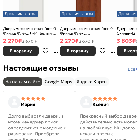
Доставим завтра
Доставим завтра
Доставим з
Дверь межкомнатная Гост-0
Дверь межкомнатная Гост-0
Дверь межк
Финиш Флекс Л-14 (Белый),
Финиш Флекс,
Скинни-12 В
глухая, каркасно-щитовая
Ламинированные Л-11
глухая, ски
2 270
₽
2 270
₽
3 803
₽
2 670 ₽
2 670 ₽
5
(ИталОрех), глухая, каркасно-
щитовая
В корзину
В корзину
В корз
Настоящие отзывы
Все
На нашем сайте
Google Maps
Яндекс.Карты
Мария
Ксения
Долго выбирали двери, в
Прекрасный выбор дверей
итоге менеджер помог
действительно есть модел
определиться с моделью и
на любой вкус. Мы долго
размерами. Приобрели
искали двери с
двери Браво со
остеклением и нашли