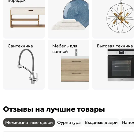
порядок
Сантехника
Мебель для
Бытовая техника
ванной
Отзывы на лучшие товары
Межкомнатные двери
Фурнитура
Входные двери
Напол