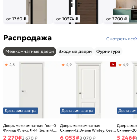
от 1760 ₽
от 10374 ₽
от 7700 ₽
Распродажа
Смотреть все
Межкомнатные двери
Входные двери
Фурнитура
4,8
4,9
4,9
Доставим завтра
Доставим завтра
Доставим з
Дверь межкомнатная Гост-0
Дверь межкомнатная
Дверь межк
Финиш Флекс Л-14 (Белый),
Скинни-12 Эмаль Whitey, без
Скинни-20 Э
глухая, каркасно-щитовая
декора, глухая, без стекла,
декора, глух
2 270
₽
6 053
₽
5 246
₽
2 670 ₽
8 070 ₽
8
без кромки, скиновая
без кромки,