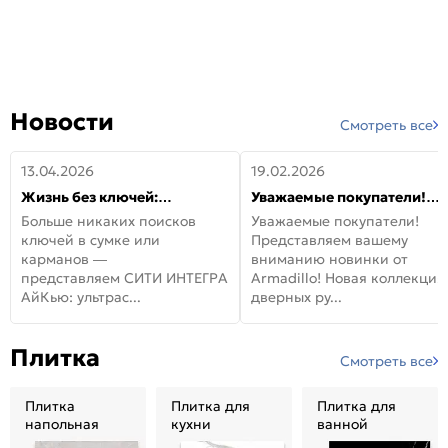
Новости
Смотреть все
13.04.2026
19.02.2026
Жизнь без ключей:
Уважаемые покупатели!
встречайте новую дверь
Представляем вашему
Больше никаких поисков
Уважаемые покупатели!
СИТИ ИНТЕГРА АйКью!
вниманию новинки от
ключей в сумке или
Представляем вашему
Armadillo!
карманов —
вниманию новинки от
представляем СИТИ ИНТЕГРА
Armadillo! Новая коллекция
АйКью: ультрас...
дверных ру...
Плитка
Смотреть все
Плитка
Плитка для
Плитка для
напольная
кухни
ванной