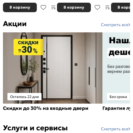
В корзину
В корзину
В корз
Акции
Смотреть все
Осталось 22 дня
Без срока
Скидки до 30% на входные двери
Гарантия л
Услуги и сервисы
Смотреть все