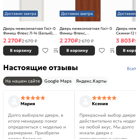
Доставим завтра
Доставим завтра
Доставим з
Дверь межкомнатная Гост-0
Дверь межкомнатная Гост-0
Дверь межк
Финиш Флекс Л-14 (Белый),
Финиш Флекс,
Скинни-12 В
глухая, каркасно-щитовая
Ламинированные Л-11
глухая, ски
2 270
₽
2 270
₽
3 803
₽
2 670 ₽
2 670 ₽
5
(ИталОрех), глухая, каркасно-
щитовая
В корзину
В корзину
В корз
Настоящие отзывы
Все
На нашем сайте
Google Maps
Яндекс.Карты
Мария
Ксения
Долго выбирали двери, в
Прекрасный выбор дверей
итоге менеджер помог
действительно есть модел
определиться с моделью и
на любой вкус. Мы долго
размерами. Приобрели
искали двери с
двери Браво со
остеклением и нашли