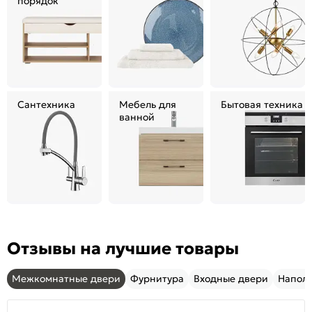
порядок
Сантехника
Мебель для
Бытовая техника
ванной
Отзывы на лучшие товары
Межкомнатные двери
Фурнитура
Входные двери
Напол