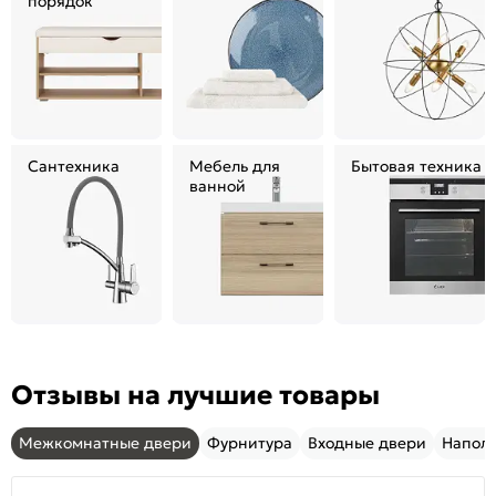
порядок
Сантехника
Мебель для
Бытовая техника
ванной
Отзывы на лучшие товары
Межкомнатные двери
Фурнитура
Входные двери
Напол