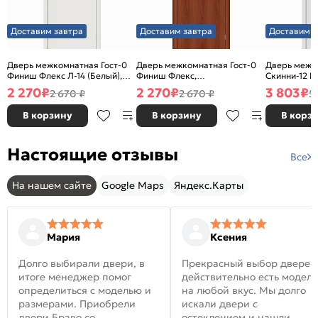
Доставим завтра
Доставим завтра
Доставим з
Дверь межкомнатная Гост-0
Дверь межкомнатная Гост-0
Дверь межк
Финиш Флекс Л-14 (Белый),
Финиш Флекс,
Скинни-12 В
глухая, каркасно-щитовая
Ламинированные Л-11
глухая, ски
2 270
₽
2 270
₽
3 803
₽
2 670 ₽
2 670 ₽
5
(ИталОрех), глухая, каркасно-
щитовая
В корзину
В корзину
В корз
Настоящие отзывы
Все
На нашем сайте
Google Maps
Яндекс.Карты
Мария
Ксения
Долго выбирали двери, в
Прекрасный выбор дверей
итоге менеджер помог
действительно есть модел
определиться с моделью и
на любой вкус. Мы долго
размерами. Приобрели
искали двери с
двери Браво со
остеклением и нашли