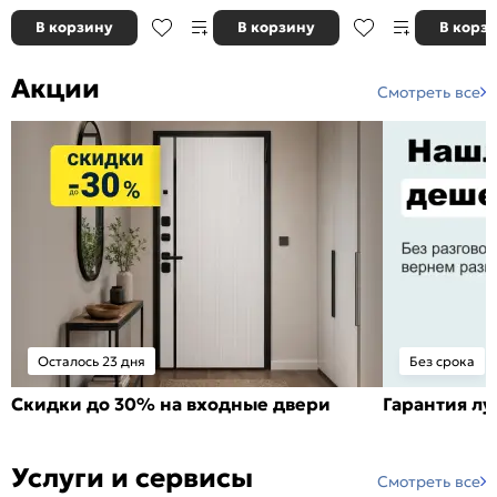
В корзину
В корзину
В корз
Акции
Смотреть все
Осталось 23 дня
Без срока
Скидки до 30% на входные двери
Гарантия л
Услуги и сервисы
Смотреть все