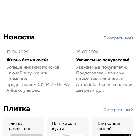
Новости
Смотреть все
13.04.2026
19.02.2026
Жизнь без ключей:
Уважаемые покупатели!
встречайте новую дверь
Представляем вашему
Больше никаких поисков
Уважаемые покупатели!
СИТИ ИНТЕГРА АйКью!
вниманию новинки от
ключей в сумке или
Представляем вашему
Armadillo!
карманов —
вниманию новинки от
представляем СИТИ ИНТЕГРА
Armadillo! Новая коллекция
АйКью: ультрас...
дверных ру...
Плитка
Смотреть все
Плитка
Плитка для
Плитка для
напольная
кухни
ванной