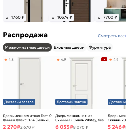
от 1760 ₽
от 10374 ₽
от 7700 ₽
Распродажа
Смотреть все
Межкомнатные двери
Входные двери
Фурнитура
4,8
4,9
4,9
Доставим завтра
Доставим завтра
Доставим з
Дверь межкомнатная Гост-0
Дверь межкомнатная
Дверь межк
Финиш Флекс Л-14 (Белый),
Скинни-12 Эмаль Whitey, без
Скинни-20 Э
глухая, каркасно-щитовая
декора, глухая, без стекла,
декора, глух
2 270
₽
6 053
₽
5 246
₽
2 670 ₽
8 070 ₽
8
без кромки, скиновая
без кромки,