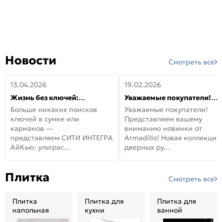
Новости
Смотреть все
13.04.2026
19.02.2026
Жизнь без ключей:
Уважаемые покупатели!
встречайте новую дверь
Представляем вашему
Больше никаких поисков
Уважаемые покупатели!
СИТИ ИНТЕГРА АйКью!
вниманию новинки от
ключей в сумке или
Представляем вашему
Armadillo!
карманов —
вниманию новинки от
представляем СИТИ ИНТЕГРА
Armadillo! Новая коллекция
АйКью: ультрас...
дверных ру...
Плитка
Смотреть все
Плитка
Плитка для
Плитка для
напольная
кухни
ванной