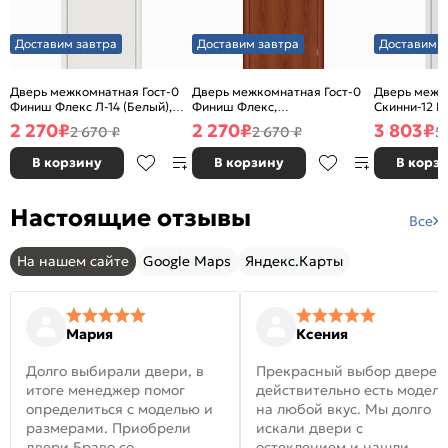
Доставим завтра
Доставим завтра
Доставим з
Дверь межкомнатная Гост-0
Дверь межкомнатная Гост-0
Дверь межк
Финиш Флекс Л-14 (Белый),
Финиш Флекс,
Скинни-12 В
глухая, каркасно-щитовая
Ламинированные Л-11
глухая, ски
2 270
₽
2 270
₽
3 803
₽
2 670 ₽
2 670 ₽
5
(ИталОрех), глухая, каркасно-
щитовая
В корзину
В корзину
В корз
Настоящие отзывы
Все
На нашем сайте
Google Maps
Яндекс.Карты
Мария
Ксения
Долго выбирали двери, в
Прекрасный выбор дверей
итоге менеджер помог
действительно есть модел
определиться с моделью и
на любой вкус. Мы долго
размерами. Приобрели
искали двери с
двери Браво со
остеклением и нашли