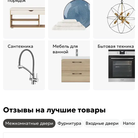
порядок
Сантехника
Мебель для
Бытовая техника
ванной
Отзывы на лучшие товары
Межкомнатные двери
Фурнитура
Входные двери
Напол