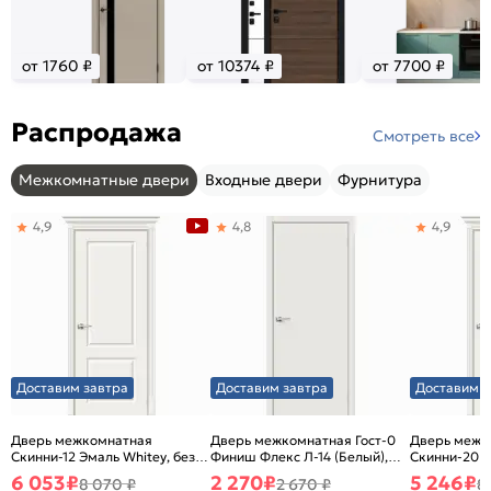
от 1760 ₽
от 10374 ₽
от 7700 ₽
Распродажа
Смотреть все
Межкомнатные двери
Входные двери
Фурнитура
4,9
4,8
4,9
Доставим завтра
Доставим завтра
Доставим з
Дверь межкомнатная
Дверь межкомнатная Гост-0
Дверь межк
Скинни-12 Эмаль Whitey, без
Финиш Флекс Л-14 (Белый),
Скинни-20 Э
декора, глухая, без стекла,
глухая, каркасно-щитовая
декора, глух
6 053
₽
2 270
₽
5 246
₽
8 070 ₽
2 670 ₽
8
без кромки, скиновая
без кромки,