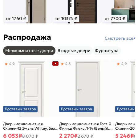
от 1760 ₽
от 10374 ₽
от 7700 ₽
Распродажа
Смотреть все
Межкомнатные двери
Входные двери
Фурнитура
4,9
4,8
4,9
Доставим завтра
Доставим завтра
Доставим з
Дверь межкомнатная
Дверь межкомнатная Гост-0
Дверь межк
Скинни-12 Эмаль Whitey, без
Финиш Флекс Л-14 (Белый),
Скинни-20 Э
декора, глухая, без стекла,
глухая, каркасно-щитовая
декора, глух
6 053
₽
2 270
₽
5 246
₽
8 070 ₽
2 670 ₽
8
без кромки, скиновая
без кромки,