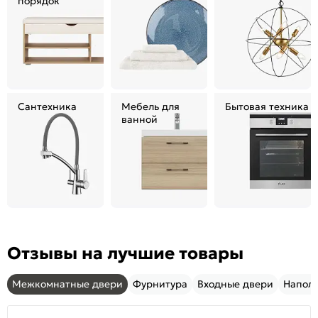
порядок
Сантехника
Мебель для
Бытовая техника
ванной
Отзывы на лучшие товары
Межкомнатные двери
Фурнитура
Входные двери
Напол