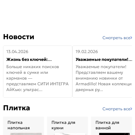
Новости
Смотреть все
13.04.2026
19.02.2026
Жизнь без ключей:
Уважаемые покупатели!
встречайте новую дверь
Представляем вашему
Больше никаких поисков
Уважаемые покупатели!
СИТИ ИНТЕГРА АйКью!
вниманию новинки от
ключей в сумке или
Представляем вашему
Armadillo!
карманов —
вниманию новинки от
представляем СИТИ ИНТЕГРА
Armadillo! Новая коллекция
АйКью: ультрас...
дверных ру...
Плитка
Смотреть все
Плитка
Плитка для
Плитка для
напольная
кухни
ванной