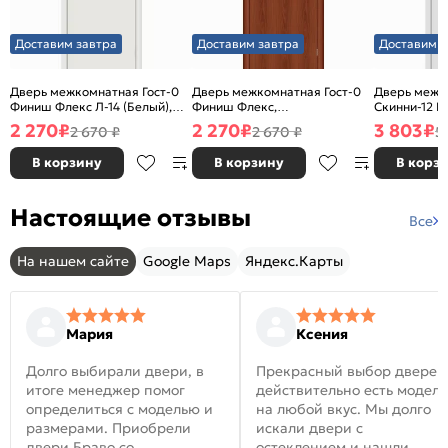
Доставим завтра
Доставим завтра
Доставим з
Дверь межкомнатная Гост-0
Дверь межкомнатная Гост-0
Дверь межк
Финиш Флекс Л-14 (Белый),
Финиш Флекс,
Скинни-12 В
глухая, каркасно-щитовая
Ламинированные Л-11
глухая, ски
2 270
₽
2 270
₽
3 803
₽
2 670 ₽
2 670 ₽
5
(ИталОрех), глухая, каркасно-
щитовая
В корзину
В корзину
В корз
Настоящие отзывы
Все
На нашем сайте
Google Maps
Яндекс.Карты
Мария
Ксения
Долго выбирали двери, в
Прекрасный выбор дверей
итоге менеджер помог
действительно есть модел
определиться с моделью и
на любой вкус. Мы долго
размерами. Приобрели
искали двери с
двери Браво со
остеклением и нашли