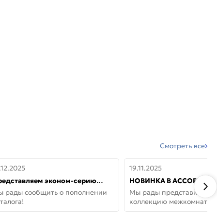
Смотреть все
.12.2025
19.11.2025
редставляем эконом-серию
НОВИНКА В АССОРТИМЕ
ерей от бренда Portika, где цена
ДВЕРИ GLOSSMAT —
ы рады сообщить о пополнении
Мы рады представить но
 значит «просто»
НЕОКЛАССИКА И УЮТ 
талога!
коллекцию межкомнатны
ДОМЕ
GlossMat (Полипропилен)