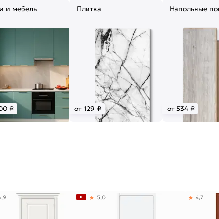
и и мебель
Плитка
Напольные по
00 ₽
от 129 ₽
от 534 ₽
4,9
5,0
4,7