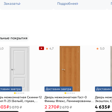
Заказать
Подробнее
льные покрытия
5,0
4,7
5,0
ставим завтра
Доставим завтра
Доставим 
рь межкомнатная Скинни-12
Дверь межкомнатная Гост-0
Дверь меж
ил П-23 (Белый), глухая,
Финиш Флекс, Ламинированные
Экошпон, C
новая
Л-12 (МиланОрех), глухая,
остекленна
803
₽
2 270
₽
4 635
₽
5 070 ₽
2 670 ₽
каркасно-щитовая