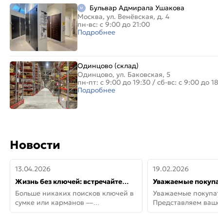
Бульвар Адмирала Ушакова
Москва, ул. Венёвская, д. 4
пн-вс: с 9:00 до 21:00
Подробнее
Одинцово (склад)
Одинцово, ул. Баковская, 5
пн-пт: с 9:00 до 19:30
/
сб-вс: с 9:00 до 1
Подробнее
Новости
13.04.2026
19.02.2026
Жизнь без ключей: встречайте
Уважаемые покупа
новую дверь СИТИ ИНТЕГРА
Представляем ва
Больше никаких поисков ключей в
Уважаемые покупа
АйКью!
новинки от Armadil
сумке или карманов —
Представляем ва
представляем СИТИ ИНТЕГРА
новинки от Armadil