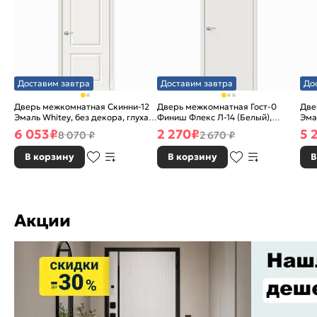
Доставим завтра
Доставим завтра
До
Дверь межкомнатная Скинни-12
Дверь межкомнатная Гост-0
Две
Эмаль Whitey, без декора, глухая,
Финиш Флекс Л-14 (Белый),
Эма
без стекла, без кромки, скиновая
глухая, каркасно-щитовая
без
6 053
₽
2 270
₽
5 
8 070 ₽
2 670 ₽
В корзину
В корзину
В
Акции