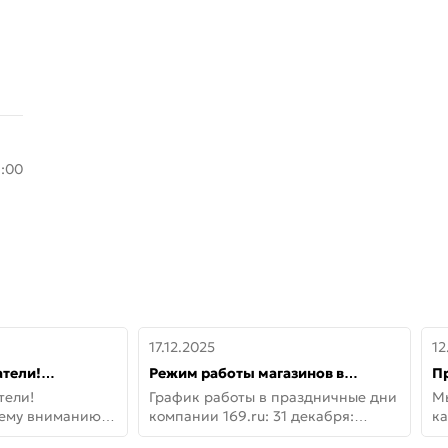
8:00
17.12.2025
12
тели!
Режим работы магазинов в
П
шему вниманию
праздничные дни с 31 декабря по
дв
тели!
График работы в праздничные дни
М
lo!
11 января
не
шему вниманию
компании 169.ru: 31 декабря:
ка
lo! Новая
Заказы, самовывоз и доставки —