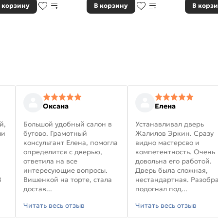
 корзину
В корзину
В корз
Оксана
Елена
й,
Большой удобный салон в
Устанавливал дверь
ли
бутово. Грамотный
Жалилов Эркин. Сразу
консультант Елена, помогла
видно мастерсво и
определится с дверью,
компетентность. Очень
ответила на все
довольна его работой.
интересующие вопросы.
Дверь была сложная,
В
Вишенкой на торте, стала
нестандартная. Разобра
достав...
подогнал под...
Читать весь отзыв
Читать весь отзыв