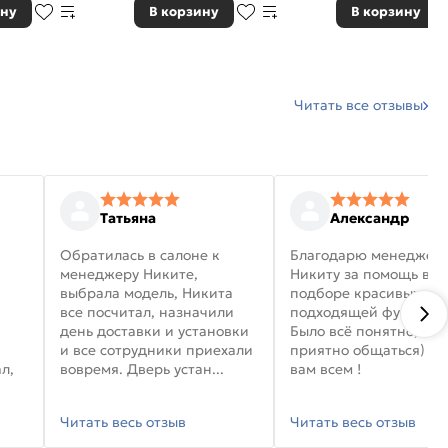
ину
В корзину
В корзину
Читать все отзывы
Татьяна
Александр
Обратилась в салоне к
Благодарю менеджер
менеджеру Никите,
Никиту за помощь в
выбрала модель, Никита
подборе красивых дв
все посчитал, назначили
подходящей фурниту
день доставки и установки
Было всё понятно, и
и все сотрудники приехали
приятно общаться) уд
л,
вовремя. Дверь устан...
вам всем !
Читать весь отзыв
Читать весь отзыв