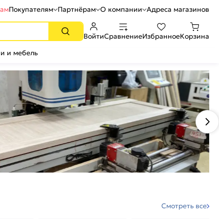
рам
Покупателям
Партнёрам
О компании
Адреса магазинов
Войти
Сравнение
Избранное
Корзина
и и мебель
Смотреть все