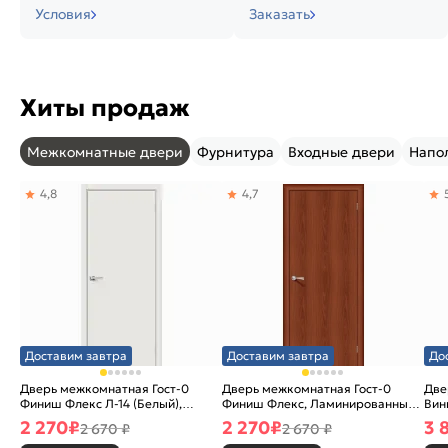
Условия
Заказать
Хиты продаж
Межкомнатные двери
Фурнитура
Входные двери
Напо
4,8
4,7
Доставим завтра
Доставим завтра
До
Дверь межкомнатная Гост-0
Дверь межкомнатная Гост-0
Две
Финиш Флекс Л-14 (Белый),
Финиш Флекс, Ламинированные
Вин
глухая, каркасно-щитовая
Л-11 (ИталОрех), глухая,
ски
2 270
₽
2 270
₽
3 
2 670 ₽
2 670 ₽
каркасно-щитовая