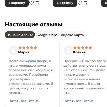
В корзину
В корзину
В
Настоящие отзывы
На нашем сайте
Google Maps
Яндекс.Карты
Мария
Ксения
Долго выбирали двери, в
Прекрасный выбор двере
итоге менеджер помог
действительно есть моде
определиться с моделью и
на любой вкус. Мы долго
размерами. Приобрели
искали двери с
двери Браво со
остеклением и нашли
стеклянными вставками. В
именно здесь. В целом,
целом, покупка прошла
ассортимент порадовал. 
гладко,...
ит...
Читать весь отзыв
Читать весь отзыв