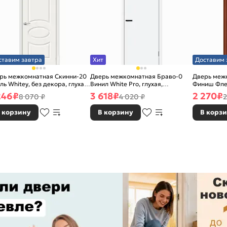
ставим завтра
Хит
Доставим 
рь межкомнатная Скинни-20
Дверь межкомнатная Браво-0
Дверь межк
ль Whitey, без декора, глухая,
Винил White Pro, глухая,
Финиш Фле
 стекла, без кромки, скиновая
каркасно-щитовая
Л-11 (ИталО
246
₽
3 618
₽
2 270
₽
8 070 ₽
4 020 ₽
2
каркасно-
 корзину
В корзину
В корз