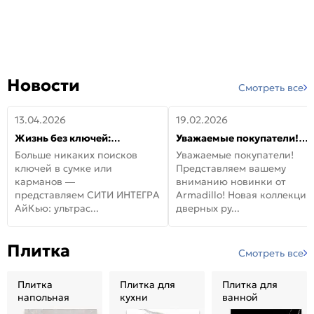
Новости
Смотреть все
13.04.2026
19.02.2026
Жизнь без ключей:
Уважаемые покупатели!
встречайте новую дверь
Представляем вашему
Больше никаких поисков
Уважаемые покупатели!
СИТИ ИНТЕГРА АйКью!
вниманию новинки от
ключей в сумке или
Представляем вашему
Armadillo!
карманов —
вниманию новинки от
представляем СИТИ ИНТЕГРА
Armadillo! Новая коллекция
АйКью: ультрас...
дверных ру...
Плитка
Смотреть все
Плитка
Плитка для
Плитка для
напольная
кухни
ванной