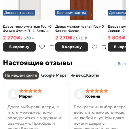
Доставим завтра
Доставим завтра
Доставим з
Дверь межкомнатная Гост-0
Дверь межкомнатная Гост-0
Дверь межк
Финиш Флекс Л-14 (Белый),
Финиш Флекс,
Скинни-12 В
глухая, каркасно-щитовая
Ламинированные Л-11
глухая, ски
2 270
₽
2 270
₽
3 803
₽
2 670 ₽
2 670 ₽
5
(ИталОрех), глухая, каркасно-
щитовая
В корзину
В корзину
В корз
Настоящие отзывы
Все
На нашем сайте
Google Maps
Яндекс.Карты
Мария
Ксения
Долго выбирали двери, в
Прекрасный выбор дверей
итоге менеджер помог
действительно есть модел
определиться с моделью и
на любой вкус. Мы долго
размерами. Приобрели
искали двери с
двери Браво со
остеклением и нашли