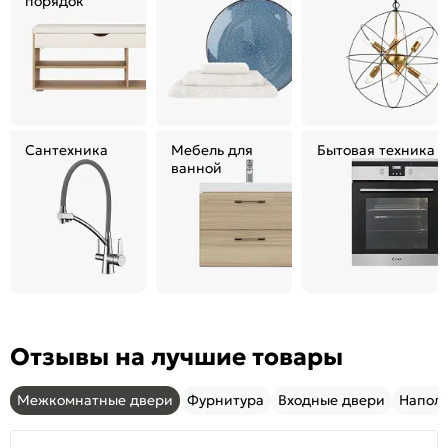
порядок
Сантехника
Мебель для
Бытовая техника
ванной
Отзывы на лучшие товары
Межкомнатные двери
Фурнитура
Входные двери
Напол