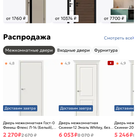
от 1760 ₽
от 10374 ₽
от 7700 ₽
Распродажа
Смотреть все
Межкомнатные двери
Входные двери
Фурнитура
4,8
4,9
4,9
Доставим завтра
Доставим завтра
Доставим з
Дверь межкомнатная Гост-0
Дверь межкомнатная
Дверь межк
Финиш Флекс Л-14 (Белый),
Скинни-12 Эмаль Whitey, без
Скинни-20 Э
глухая, каркасно-щитовая
декора, глухая, без стекла,
декора, глух
2 270
₽
6 053
₽
5 246
₽
2 670 ₽
8 070 ₽
8
без кромки, скиновая
без кромки,