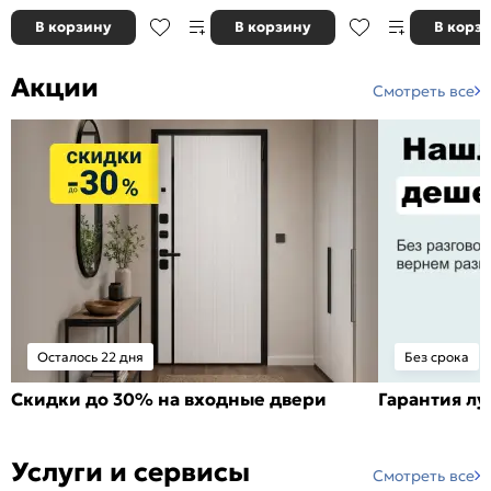
В корзину
В корзину
В корз
Акции
Смотреть все
Осталось 22 дня
Без срока
Скидки до 30% на входные двери
Гарантия л
Услуги и сервисы
Смотреть все