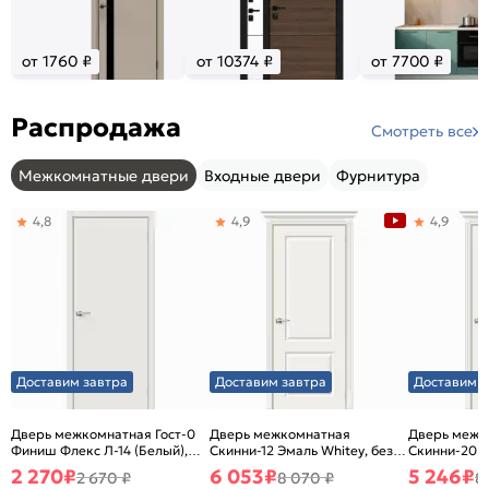
от 1760 ₽
от 10374 ₽
от 7700 ₽
Распродажа
Смотреть все
Межкомнатные двери
Входные двери
Фурнитура
4,8
4,9
4,9
Доставим завтра
Доставим завтра
Доставим з
Дверь межкомнатная Гост-0
Дверь межкомнатная
Дверь межк
Финиш Флекс Л-14 (Белый),
Скинни-12 Эмаль Whitey, без
Скинни-20 Э
глухая, каркасно-щитовая
декора, глухая, без стекла,
декора, глух
2 270
₽
6 053
₽
5 246
₽
2 670 ₽
8 070 ₽
8
без кромки, скиновая
без кромки,