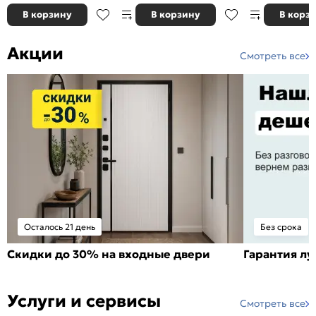
В корзину
В корзину
В корз
Акции
Смотреть все
Осталось 21 день
Без срока
Скидки до 30% на входные двери
Гарантия л
Услуги и сервисы
Смотреть все