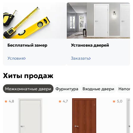
Бесплатный замер
Установка дверей
Условия
Заказать
Хиты продаж
Межкомнатные двери
Фурнитура
Входные двери
Напол
4,8
4,7
5,0