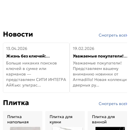
Новости
Смотреть все
13.04.2026
19.02.2026
Жизнь без ключей:
Уважаемые покупатели!
встречайте новую дверь
Представляем вашему
Больше никаких поисков
Уважаемые покупатели!
СИТИ ИНТЕГРА АйКью!
вниманию новинки от
ключей в сумке или
Представляем вашему
Armadillo!
карманов —
вниманию новинки от
представляем СИТИ ИНТЕГРА
Armadillo! Новая коллекция
АйКью: ультрас...
дверных ру...
Плитка
Смотреть все
Плитка
Плитка для
Плитка для
напольная
кухни
ванной