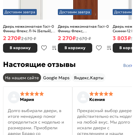
Доставим завтра
Доставим завтра
Доставим з
Дверь межкомнатная Гост-0
Дверь межкомнатная Гост-0
Дверь межк
Финиш Флекс Л-14 (Белый),
Финиш Флекс,
Скинни-12 В
глухая, каркасно-щитовая
Ламинированные Л-11
глухая, ски
2 270
₽
2 270
₽
3 803
₽
2 670 ₽
2 670 ₽
5
(ИталОрех), глухая, каркасно-
щитовая
В корзину
В корзину
В корз
Настоящие отзывы
Все
На нашем сайте
Google Maps
Яндекс.Карты
Мария
Ксения
Долго выбирали двери, в
Прекрасный выбор дверей
итоге менеджер помог
действительно есть модел
определиться с моделью и
на любой вкус. Мы долго
размерами. Приобрели
искали двери с
двери Браво со
остеклением и нашли