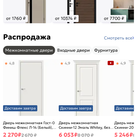
от 1760 ₽
от 10374 ₽
от 7700 ₽
Распродажа
Смотреть все
Межкомнатные двери
Входные двери
Фурнитура
4,8
4,9
4,9
Доставим завтра
Доставим завтра
Доставим з
Дверь межкомнатная Гост-0
Дверь межкомнатная
Дверь межк
Финиш Флекс Л-14 (Белый),
Скинни-12 Эмаль Whitey, без
Скинни-20 Э
глухая, каркасно-щитовая
декора, глухая, без стекла,
декора, глух
2 270
₽
6 053
₽
5 246
₽
2 670 ₽
8 070 ₽
8
без кромки, скиновая
без кромки,