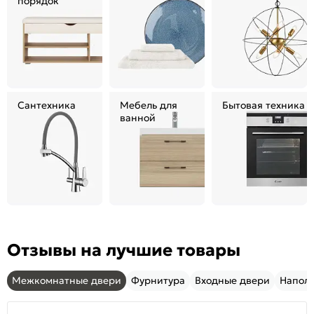
порядок
Сантехника
Мебель для
Бытовая техника
ванной
Отзывы на лучшие товары
Межкомнатные двери
Фурнитура
Входные двери
Напол