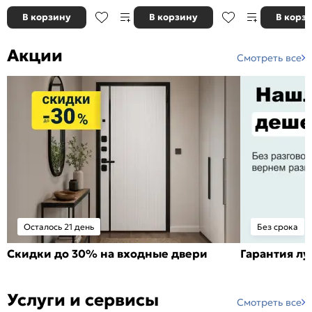
В корзину
В корзину
В корз
Акции
Смотреть все
Осталось 21 день
Без срока
Скидки до 30% на входные двери
Гарантия л
Услуги и сервисы
Смотреть все