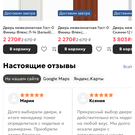
Доставим завтра
Доставим завтра
Доставим з
Дверь межкомнатная Гост-0
Дверь межкомнатная Гост-0
Дверь межк
Финиш Флекс Л-14 (Белый),
Финиш Флекс,
Скинни-12 В
глухая, каркасно-щитовая
Ламинированные Л-11
глухая, ски
2 270
₽
2 270
₽
3 803
₽
2 670 ₽
2 670 ₽
5
(ИталОрех), глухая, каркасно-
щитовая
В корзину
В корзину
В корз
Настоящие отзывы
Все
На нашем сайте
Google Maps
Яндекс.Карты
Мария
Ксения
Долго выбирали двери, в
Прекрасный выбор дверей
итоге менеджер помог
действительно есть модел
определиться с моделью и
на любой вкус. Мы долго
размерами. Приобрели
искали двери с
двери Браво со
остеклением и нашли