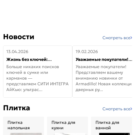
Новости
Смотреть все
13.04.2026
19.02.2026
Жизнь без ключей:
Уважаемые покупатели!
встречайте новую дверь
Представляем вашему
Больше никаких поисков
Уважаемые покупатели!
СИТИ ИНТЕГРА АйКью!
вниманию новинки от
ключей в сумке или
Представляем вашему
Armadillo!
карманов —
вниманию новинки от
представляем СИТИ ИНТЕГРА
Armadillo! Новая коллекция
АйКью: ультрас...
дверных ру...
Плитка
Смотреть все
Плитка
Плитка для
Плитка для
напольная
кухни
ванной