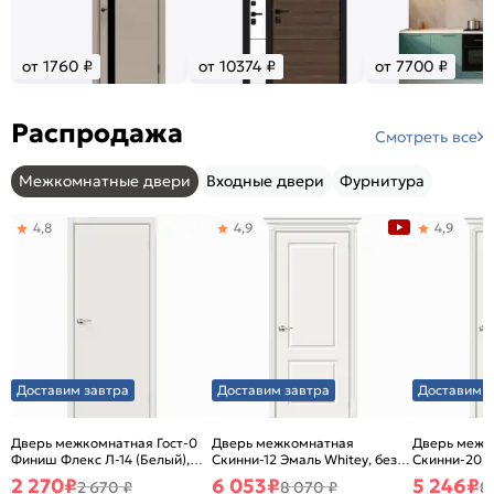
от 1760 ₽
от 10374 ₽
от 7700 ₽
Распродажа
Смотреть все
Межкомнатные двери
Входные двери
Фурнитура
4,8
4,9
4,9
Доставим завтра
Доставим завтра
Доставим з
Дверь межкомнатная Гост-0
Дверь межкомнатная
Дверь межк
Финиш Флекс Л-14 (Белый),
Скинни-12 Эмаль Whitey, без
Скинни-20 Э
глухая, каркасно-щитовая
декора, глухая, без стекла,
декора, глух
2 270
₽
6 053
₽
5 246
₽
2 670 ₽
8 070 ₽
8
без кромки, скиновая
без кромки,