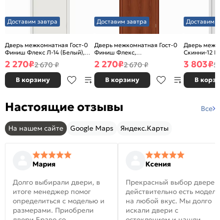
Доставим завтра
Доставим завтра
Доставим з
Дверь межкомнатная Гост-0
Дверь межкомнатная Гост-0
Дверь межк
Финиш Флекс Л-14 (Белый),
Финиш Флекс,
Скинни-12 В
глухая, каркасно-щитовая
Ламинированные Л-11
глухая, ски
2 270
₽
2 270
₽
3 803
₽
2 670 ₽
2 670 ₽
5
(ИталОрех), глухая, каркасно-
щитовая
В корзину
В корзину
В корз
Настоящие отзывы
Все
На нашем сайте
Google Maps
Яндекс.Карты
Мария
Ксения
Долго выбирали двери, в
Прекрасный выбор дверей
итоге менеджер помог
действительно есть модел
определиться с моделью и
на любой вкус. Мы долго
размерами. Приобрели
искали двери с
двери Браво со
остеклением и нашли