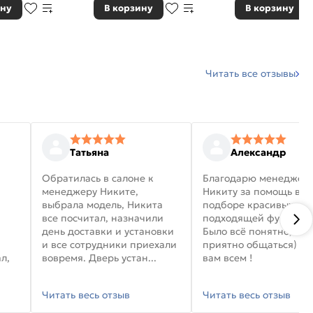
ину
В корзину
В корзину
Читать все отзывы
Татьяна
Александр
Обратилась в салоне к
Благодарю менеджер
менеджеру Никите,
Никиту за помощь в
выбрала модель, Никита
подборе красивых дв
все посчитал, назначили
подходящей фурниту
день доставки и установки
Было всё понятно, и
и все сотрудники приехали
приятно общаться) уд
л,
вовремя. Дверь устан...
вам всем !
Читать весь отзыв
Читать весь отзыв