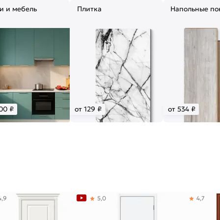
и и мебель
Плитка
Напольные по
00 ₽
от 129 ₽
от 534 ₽
4,9
5,0
4,7