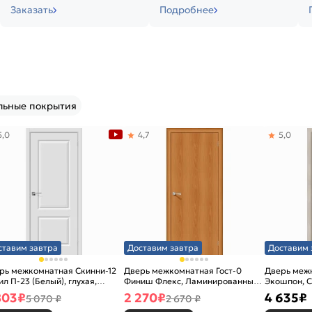
Заказать
Подробнее
льные покрытия
5,0
4,7
5,0
ставим завтра
Доставим завтра
Доставим 
рь межкомнатная Скинни-12
Дверь межкомнатная Гост-0
Дверь меж
ил П-23 (Белый), глухая,
Финиш Флекс, Ламинированные
Экошпон, C
новая
Л-12 (МиланОрех), глухая,
остекленна
803
₽
2 270
₽
4 635
₽
5 070 ₽
2 670 ₽
каркасно-щитовая