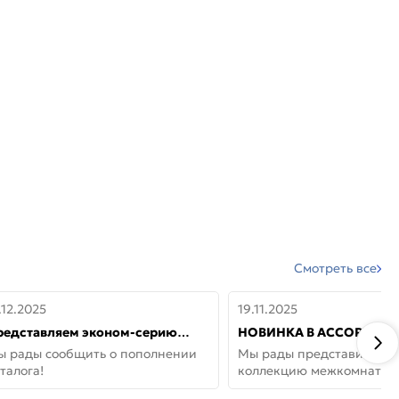
Смотреть все
.12.2025
19.11.2025
редставляем эконом-серию
НОВИНКА В АССОРТИМЕ
ерей от бренда Portika, где цена
ДВЕРИ GLOSSMAT —
ы рады сообщить о пополнении
Мы рады представить но
 значит «просто»
НЕОКЛАССИКА И УЮТ 
талога!
коллекцию межкомнатны
ДОМЕ
GlossMat (Полипропилен)