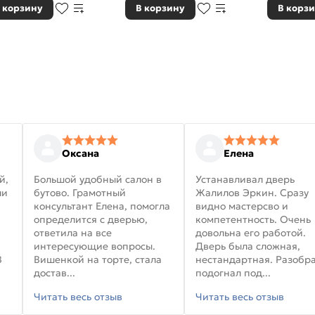
 корзину
В корзину
В корз
Оксана
Елена
й,
Большой удобный салон в
Устанавливал дверь
ли
бутово. Грамотный
Жалилов Эркин. Сразу
консультант Елена, помогла
видно мастерсво и
определится с дверью,
компетентность. Очень
ответила на все
довольна его работой.
интересующие вопросы.
Дверь была сложная,
В
Вишенкой на торте, стала
нестандартная. Разобра
достав...
подогнал под...
Читать весь отзыв
Читать весь отзыв