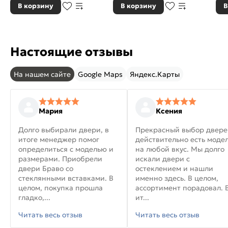
В корзину
В корзину
В
Настоящие отзывы
На нашем сайте
Google Maps
Яндекс.Карты
Мария
Ксения
Долго выбирали двери, в
Прекрасный выбор двере
итоге менеджер помог
действительно есть моде
определиться с моделью и
на любой вкус. Мы долго
размерами. Приобрели
искали двери с
двери Браво со
остеклением и нашли
стеклянными вставками. В
именно здесь. В целом,
целом, покупка прошла
ассортимент порадовал. 
гладко,...
ит...
Читать весь отзыв
Читать весь отзыв