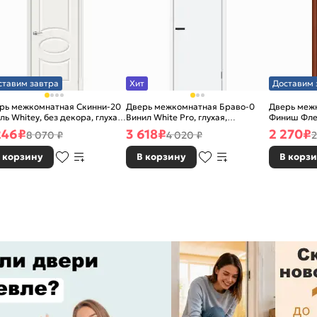
ставим завтра
Хит
Доставим 
рь межкомнатная Скинни-20
Дверь межкомнатная Браво-0
Дверь межк
ль Whitey, без декора, глухая,
Винил White Pro, глухая,
Финиш Фле
 стекла, без кромки, скиновая
каркасно-щитовая
Л-11 (ИталО
246
₽
3 618
₽
2 270
₽
8 070 ₽
4 020 ₽
2
каркасно-
 корзину
В корзину
В корз