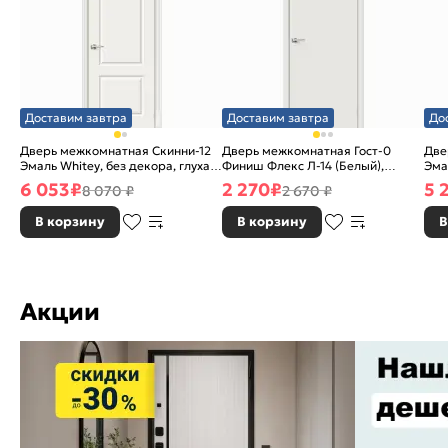
Доставим завтра
Доставим завтра
До
Дверь межкомнатная Скинни-12
Дверь межкомнатная Гост-0
Две
Эмаль Whitey, без декора, глухая,
Финиш Флекс Л-14 (Белый),
Эма
без стекла, без кромки, скиновая
глухая, каркасно-щитовая
без
6 053
₽
2 270
₽
5 
8 070 ₽
2 670 ₽
В корзину
В корзину
В
Акции