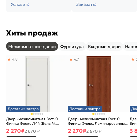
Условия
Заказать
Хиты продаж
Межкомнатные двери
Фурнитура
Входные двери
Напо
4,8
4,7
Доставим завтра
Доставим завтра
До
Дверь межкомнатная Гост-0
Дверь межкомнатная Гост-0
Две
Финиш Флекс Л-14 (Белый),
Финиш Флекс, Ламинированные
Вин
глухая, каркасно-щитовая
Л-11 (ИталОрех), глухая,
ски
2 270
₽
2 270
₽
3 
2 670 ₽
2 670 ₽
каркасно-щитовая