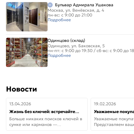
Бульвар Адмирала Ушакова
Москва, ул. Венёвская, д. 4
пн-вс: с 9:00 до 21:00
Подробнее
Одинцово (склад)
Одинцово, ул. Баковская, 5
пн-пт: с 9:00 до 19:30
/
сб-вс: с 9:00 до 1
Подробнее
Новости
13.04.2026
19.02.2026
Жизнь без ключей: встречайте
Уважаемые покупа
новую дверь СИТИ ИНТЕГРА
Представляем ва
Больше никаких поисков ключей в
Уважаемые покупа
АйКью!
новинки от Armadil
сумке или карманов —
Представляем ва
представляем СИТИ ИНТЕГРА
новинки от Armadil