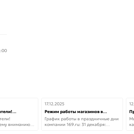
8:00
17.12.2025
12
тели!
Режим работы магазинов в
П
шему вниманию
праздничные дни с 31 декабря по
дв
тели!
График работы в праздничные дни
М
lo!
11 января
не
шему вниманию
компании 169.ru: 31 декабря:
ка
lo! Новая
Заказы, самовывоз и доставки —