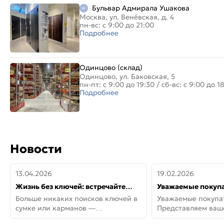
Бульвар Адмирала Ушакова
Москва, ул. Венёвская, д. 4
пн-вс: с 9:00 до 21:00
Подробнее
Одинцово (склад)
Одинцово, ул. Баковская, 5
пн-пт: с 9:00 до 19:30
/
сб-вс: с 9:00 до 1
Подробнее
Новости
13.04.2026
19.02.2026
Жизнь без ключей: встречайте
Уважаемые покупа
новую дверь СИТИ ИНТЕГРА
Представляем ва
Больше никаких поисков ключей в
Уважаемые покупа
АйКью!
новинки от Armadil
сумке или карманов —
Представляем ва
представляем СИТИ ИНТЕГРА
новинки от Armadil