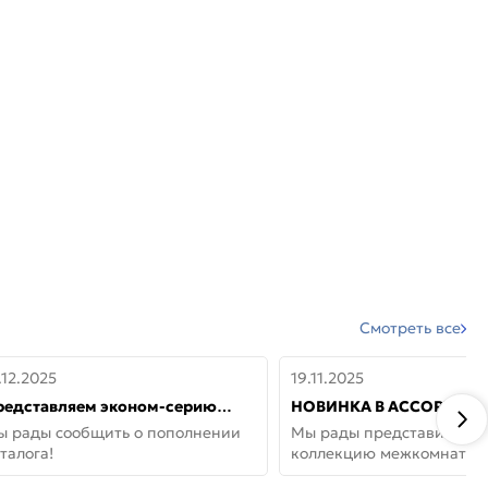
Смотреть все
.12.2025
19.11.2025
редставляем эконом-серию
НОВИНКА В АССОРТИМЕ
ерей от бренда Portika, где цена
ДВЕРИ GLOSSMAT —
ы рады сообщить о пополнении
Мы рады представить но
 значит «просто»
НЕОКЛАССИКА И УЮТ 
талога!
коллекцию межкомнатны
ДОМЕ
GlossMat (Полипропилен)