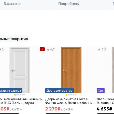
Заказать
Подробнее
льные покрытия
5,0
4,7
5,0
ставим завтра
Доставим завтра
Хит
рь межкомнатная Скинни-12
Дверь межкомнатная Гост-0
Дверь меж
ил П-23 (Белый), глухая,
Финиш Флекс, Ламинированные
Экошпон, C
новая
Л-12 (МиланОрех), глухая,
остекленна
803
₽
2 270
₽
4 635
₽
5 070 ₽
2 670 ₽
каркасно-щитовая