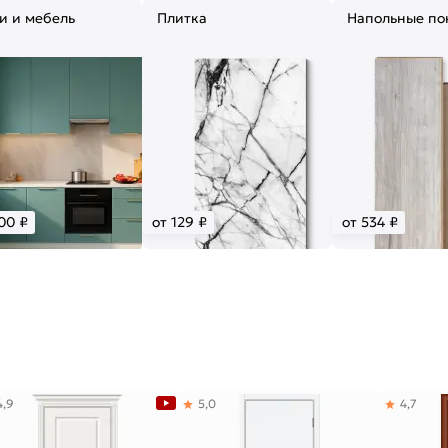
и и мебель
Плитка
Напольные по
00 ₽
от 129 ₽
от 534 ₽
4,9
5,0
4,7