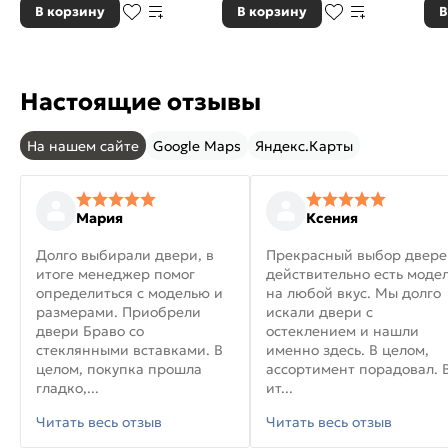
В корзину
В корзину
В
Настоящие отзывы
На нашем сайте
Google Maps
Яндекс.Карты
Мария
Ксения
Долго выбирали двери, в
Прекрасный выбор двере
итоге менеджер помог
действительно есть моде
определиться с моделью и
на любой вкус. Мы долго
размерами. Приобрели
искали двери с
двери Браво со
остеклением и нашли
стеклянными вставками. В
именно здесь. В целом,
целом, покупка прошла
ассортимент порадовал. 
гладко,...
ит...
Читать весь отзыв
Читать весь отзыв