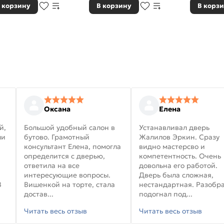
 корзину
В корзину
В корз
Оксана
Елена
й,
Большой удобный салон в
Устанавливал дверь
ли
бутово. Грамотный
Жалилов Эркин. Сразу
консультант Елена, помогла
видно мастерсво и
определится с дверью,
компетентность. Очень
ответила на все
довольна его работой.
интересующие вопросы.
Дверь была сложная,
В
Вишенкой на торте, стала
нестандартная. Разобра
достав...
подогнал под...
Читать весь отзыв
Читать весь отзыв