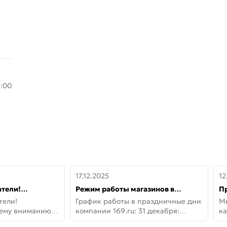
8:00
17.12.2025
12
тели!
Режим работы магазинов в
П
шему вниманию
праздничные дни с 31 декабря по
дв
тели!
График работы в праздничные дни
М
lo!
11 января
не
шему вниманию
компании 169.ru: 31 декабря:
ка
lo! Новая
Заказы, самовывоз и доставки —