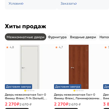
Условия
Заказать
Хиты продаж
Межкомнатные двери
Фурнитура
Входные двери
Напо
4,8
4,7
Доставим завтра
Доставим завтра
До
Дверь межкомнатная Гост-0
Дверь межкомнатная Гост-0
Две
Финиш Флекс Л-14 (Белый),
Финиш Флекс, Ламинированные
Вин
глухая, каркасно-щитовая
Л-11 (ИталОрех), глухая,
ски
2 270
₽
2 270
₽
3 
2 670 ₽
2 670 ₽
каркасно-щитовая