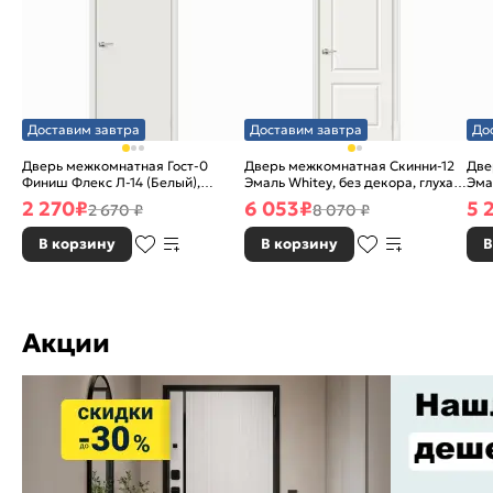
Доставим завтра
Доставим завтра
До
Дверь межкомнатная Гост-0
Дверь межкомнатная Скинни-12
Две
Финиш Флекс Л-14 (Белый),
Эмаль Whitey, без декора, глухая,
Эма
глухая, каркасно-щитовая
без стекла, без кромки, скиновая
без
2 270
₽
6 053
₽
5 
2 670 ₽
8 070 ₽
В корзину
В корзину
В
Акции