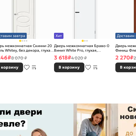
ставим завтра
Хит
Доставим 
рь межкомнатная Скинни-20
Дверь межкомнатная Браво-0
Дверь межк
ль Whitey, без декора, глухая,
Винил White Pro, глухая,
Финиш Фле
 стекла, без кромки, скиновая
каркасно-щитовая
Л-11 (ИталО
246
₽
3 618
₽
2 270
₽
8 070 ₽
4 020 ₽
2
каркасно-
 корзину
В корзину
В корз