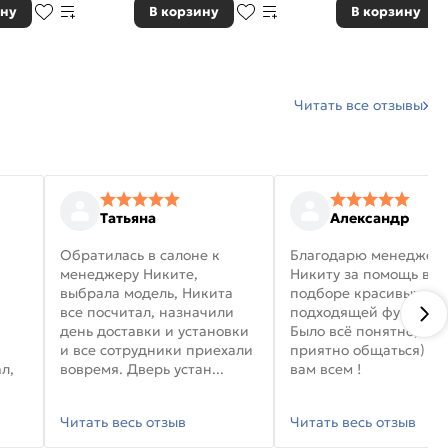
ину
В корзину
В корзину
Читать все отзывы
Татьяна
Александр
Обратилась в салоне к
Благодарю менеджер
менеджеру Никите,
Никиту за помощь в
выбрала модель, Никита
подборе красивых дв
все посчитал, назначили
подходящей фурниту
день доставки и установки
Было всё понятно, и
и все сотрудники приехали
приятно общаться) уд
л,
вовремя. Дверь устан...
вам всем !
Читать весь отзыв
Читать весь отзыв