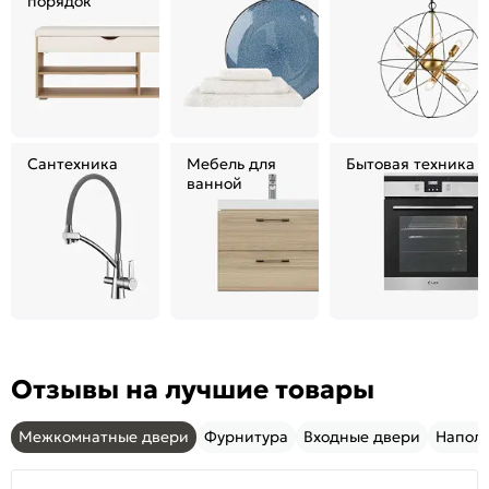
порядок
Сантехника
Мебель для
Бытовая техника
ванной
Отзывы на лучшие товары
Межкомнатные двери
Фурнитура
Входные двери
Напол