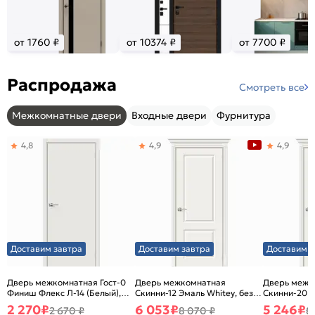
от 1760 ₽
от 10374 ₽
от 7700 ₽
Распродажа
Смотреть все
Межкомнатные двери
Входные двери
Фурнитура
4,8
4,9
4,9
Доставим завтра
Доставим завтра
Доставим з
Дверь межкомнатная Гост-0
Дверь межкомнатная
Дверь межк
Финиш Флекс Л-14 (Белый),
Скинни-12 Эмаль Whitey, без
Скинни-20 Э
глухая, каркасно-щитовая
декора, глухая, без стекла,
декора, глух
2 270
₽
6 053
₽
5 246
₽
2 670 ₽
8 070 ₽
8
без кромки, скиновая
без кромки,