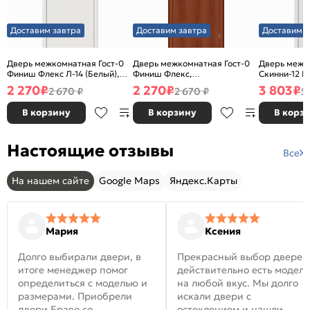
Доставим завтра
Доставим завтра
Доставим з
Дверь межкомнатная Гост-0
Дверь межкомнатная Гост-0
Дверь межк
Финиш Флекс Л-14 (Белый),
Финиш Флекс,
Скинни-12 В
глухая, каркасно-щитовая
Ламинированные Л-11
глухая, ски
2 270
₽
2 270
₽
3 803
₽
2 670 ₽
2 670 ₽
5
(ИталОрех), глухая, каркасно-
щитовая
В корзину
В корзину
В корз
Настоящие отзывы
Все
На нашем сайте
Google Maps
Яндекс.Карты
Мария
Ксения
Долго выбирали двери, в
Прекрасный выбор дверей
итоге менеджер помог
действительно есть модел
определиться с моделью и
на любой вкус. Мы долго
размерами. Приобрели
искали двери с
двери Браво со
остеклением и нашли