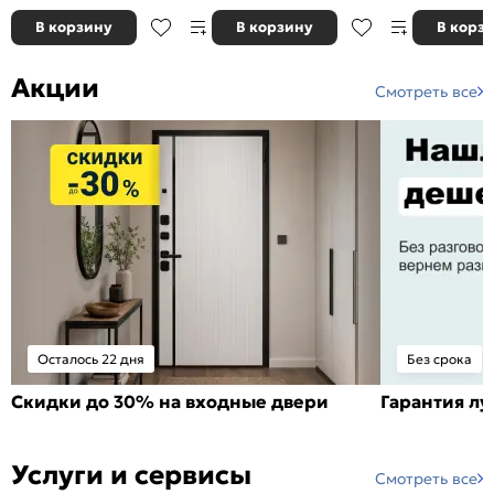
В корзину
В корзину
В корз
Акции
Смотреть все
Осталось 22 дня
Без срока
Скидки до 30% на входные двери
Гарантия л
Услуги и сервисы
Смотреть все