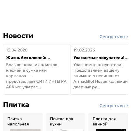
Новости
Смотреть все
13.04.2026
19.02.2026
Жизнь без ключей:
Уважаемые покупатели!
встречайте новую дверь
Представляем вашему
Больше никаких поисков
Уважаемые покупатели!
СИТИ ИНТЕГРА АйКью!
вниманию новинки от
ключей в сумке или
Представляем вашему
Armadillo!
карманов —
вниманию новинки от
представляем СИТИ ИНТЕГРА
Armadillo! Новая коллекция
АйКью: ультрас...
дверных ру...
Плитка
Смотреть все
Плитка
Плитка для
Плитка для
напольная
кухни
ванной