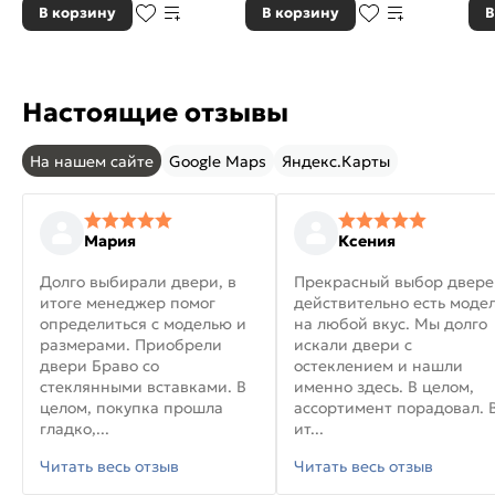
В корзину
В корзину
В
Настоящие отзывы
На нашем сайте
Google Maps
Яндекс.Карты
Мария
Ксения
Долго выбирали двери, в
Прекрасный выбор двере
итоге менеджер помог
действительно есть моде
определиться с моделью и
на любой вкус. Мы долго
размерами. Приобрели
искали двери с
двери Браво со
остеклением и нашли
стеклянными вставками. В
именно здесь. В целом,
целом, покупка прошла
ассортимент порадовал. 
гладко,...
ит...
Читать весь отзыв
Читать весь отзыв