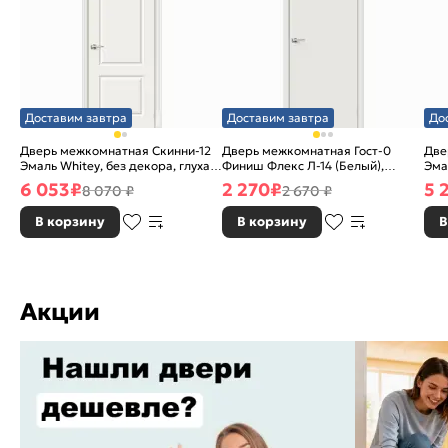
Доставим завтра
Доставим завтра
До
Дверь межкомнатная Скинни-12
Дверь межкомнатная Гост-0
Две
Эмаль Whitey, без декора, глухая,
Финиш Флекс Л-14 (Белый),
Эма
без стекла, без кромки, скиновая
глухая, каркасно-щитовая
без
6 053
₽
2 270
₽
5 
8 070 ₽
2 670 ₽
В корзину
В корзину
В
Акции