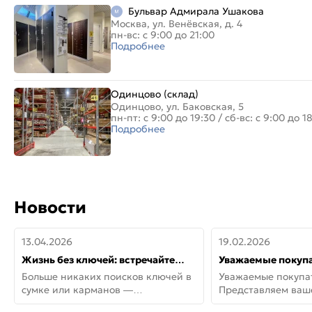
Бульвар Адмирала Ушакова
Москва, ул. Венёвская, д. 4
пн-вс: с 9:00 до 21:00
Подробнее
Одинцово (склад)
Одинцово, ул. Баковская, 5
пн-пт: с 9:00 до 19:30
/
сб-вс: с 9:00 до 1
Подробнее
Новости
13.04.2026
19.02.2026
Жизнь без ключей: встречайте
Уважаемые покупа
новую дверь СИТИ ИНТЕГРА
Представляем ва
Больше никаких поисков ключей в
Уважаемые покупа
АйКью!
новинки от Armadil
сумке или карманов —
Представляем ва
представляем СИТИ ИНТЕГРА
новинки от Armadil