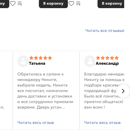
ину
В корзину
В корзину
Читать все отзывы
Татьяна
Александр
Обратилась в салоне к
Благодарю менеджер
менеджеру Никите,
Никиту за помощь в
выбрала модель, Никита
подборе красивых дв
все посчитал, назначили
подходящей фурниту
день доставки и установки
Было всё понятно, и
и все сотрудники приехали
приятно общаться) уд
л,
вовремя. Дверь устан...
вам всем !
Читать весь отзыв
Читать весь отзыв