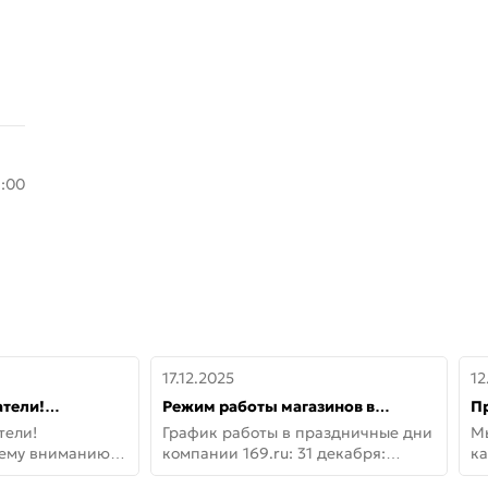
8:00
17.12.2025
12
тели!
Режим работы магазинов в
П
шему вниманию
праздничные дни с 31 декабря по
дв
тели!
График работы в праздничные дни
М
lo!
11 января
не
шему вниманию
компании 169.ru: 31 декабря:
ка
lo! Новая
Заказы, самовывоз и доставки —