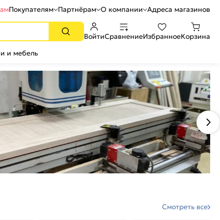
рам
Покупателям
Партнёрам
О компании
Адреса магазинов
Войти
Сравнение
Избранное
Корзина
и и мебель
Смотреть все