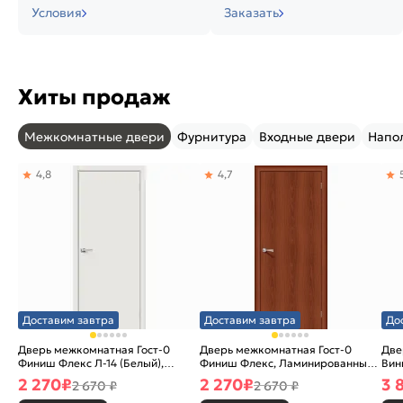
Условия
Заказать
Хиты продаж
Межкомнатные двери
Фурнитура
Входные двери
Напо
4,8
4,7
Доставим завтра
Доставим завтра
До
Дверь межкомнатная Гост-0
Дверь межкомнатная Гост-0
Две
Финиш Флекс Л-14 (Белый),
Финиш Флекс, Ламинированные
Вин
глухая, каркасно-щитовая
Л-11 (ИталОрех), глухая,
ски
2 270
₽
2 270
₽
3 
2 670 ₽
2 670 ₽
каркасно-щитовая