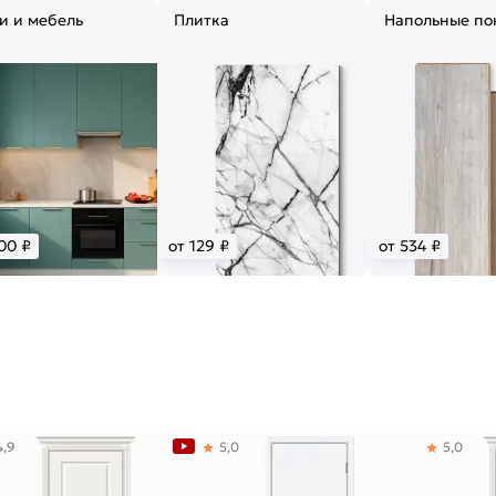
и и мебель
Плитка
Напольные по
00 ₽
от 129 ₽
от 534 ₽
4,9
5,0
5,0