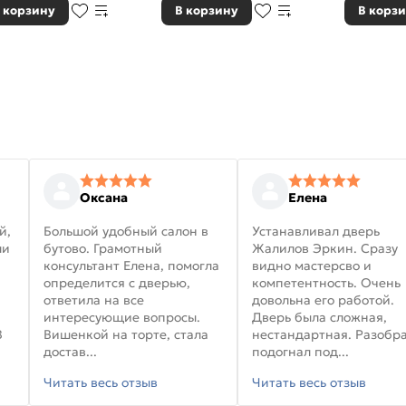
 корзину
В корзину
В корз
Оксана
Елена
й,
Большой удобный салон в
Устанавливал дверь
ли
бутово. Грамотный
Жалилов Эркин. Сразу
консультант Елена, помогла
видно мастерсво и
определится с дверью,
компетентность. Очень
ответила на все
довольна его работой.
интересующие вопросы.
Дверь была сложная,
В
Вишенкой на торте, стала
нестандартная. Разобра
достав...
подогнал под...
Читать весь отзыв
Читать весь отзыв