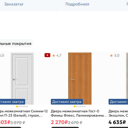
Заказать
Подробнее
льные покрытия
5,0
4,7
5,0
ставим завтра
Доставим завтра
Доставим 
рь межкомнатная Скинни-12
Дверь межкомнатная Гост-0
Дверь меж
ил П-23 (Белый), глухая,
Финиш Флекс, Ламинированные
Экошпон, C
новая
Л-12 (МиланОрех), глухая,
остекленна
803
₽
2 270
₽
4 635
₽
5 070 ₽
2 670 ₽
каркасно-щитовая