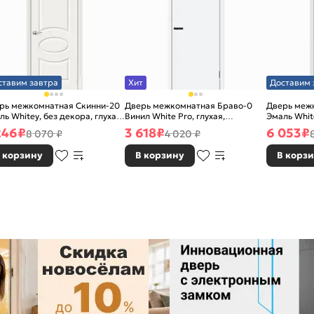
ставим завтра
Хит
Доставим 
рь межкомнатная Скинни-20
Дверь межкомнатная Браво-0
Дверь меж
ль Whitey, без декора, глухая,
Винил White Pro, глухая,
Эмаль White
 стекла, без кромки, скиновая
каркасно-щитовая
без стекла
246
₽
3 618
₽
6 053
₽
8 070 ₽
4 020 ₽
 корзину
В корзину
В корз