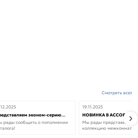
Смотреть все
.12.2025
19.11.2025
редставляем эконом-серию
НОВИНКА В АССОРТИМЕ
ерей от бренда Portika, где цена
ДВЕРИ GLOSSMAT —
ы рады сообщить о пополнении
Мы рады представить но
 значит «просто»
НЕОКЛАССИКА И УЮТ 
талога!
коллекцию межкомнатны
ДОМЕ
GlossMat (Полипропилен)