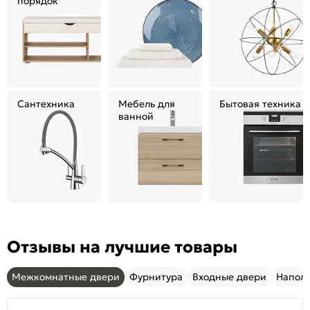
порядок
Сантехника
Мебель для
Бытовая техника
ванной
Отзывы на лучшие товары
Межкомнатные двери
Фурнитура
Входные двери
Напол