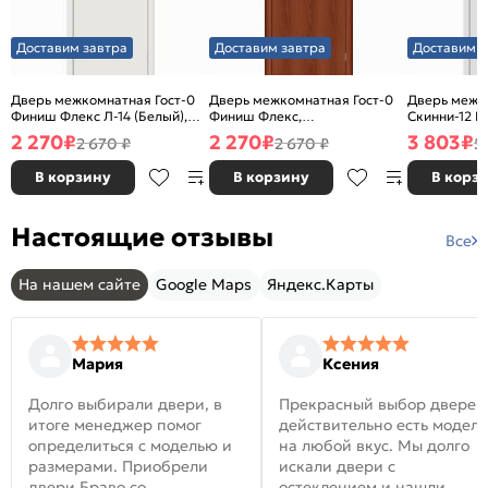
Доставим завтра
Доставим завтра
Доставим з
Дверь межкомнатная Гост-0
Дверь межкомнатная Гост-0
Дверь межк
Финиш Флекс Л-14 (Белый),
Финиш Флекс,
Скинни-12 В
глухая, каркасно-щитовая
Ламинированные Л-11
глухая, ски
2 270
₽
2 270
₽
3 803
₽
2 670 ₽
2 670 ₽
5
(ИталОрех), глухая, каркасно-
щитовая
В корзину
В корзину
В корз
Настоящие отзывы
Все
На нашем сайте
Google Maps
Яндекс.Карты
Мария
Ксения
Долго выбирали двери, в
Прекрасный выбор дверей
итоге менеджер помог
действительно есть модел
определиться с моделью и
на любой вкус. Мы долго
размерами. Приобрели
искали двери с
двери Браво со
остеклением и нашли