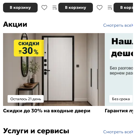
В корзину
В корзину
В корз
Акции
Смотреть все
Осталось 21 день
Без срока
Скидки до 30% на входные двери
Гарантия л
Услуги и сервисы
Смотреть все