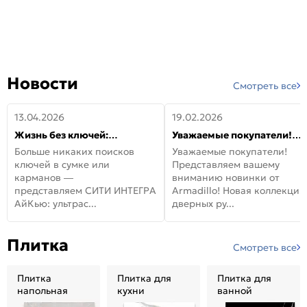
Новости
Смотреть все
13.04.2026
19.02.2026
Жизнь без ключей:
Уважаемые покупатели!
встречайте новую дверь
Представляем вашему
Больше никаких поисков
Уважаемые покупатели!
СИТИ ИНТЕГРА АйКью!
вниманию новинки от
ключей в сумке или
Представляем вашему
Armadillo!
карманов —
вниманию новинки от
представляем СИТИ ИНТЕГРА
Armadillo! Новая коллекция
АйКью: ультрас...
дверных ру...
Плитка
Смотреть все
Плитка
Плитка для
Плитка для
напольная
кухни
ванной