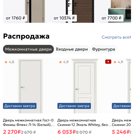
от 1760 ₽
от 10374 ₽
от 7700 ₽
Распродажа
Смотреть все
Межкомнатные двери
Входные двери
Фурнитура
4,8
4,9
4,9
Доставим завтра
Доставим завтра
Доставим з
Дверь межкомнатная Гост-0
Дверь межкомнатная
Дверь межк
Финиш Флекс Л-14 (Белый),
Скинни-12 Эмаль Whitey, без
Скинни-20 Э
глухая, каркасно-щитовая
декора, глухая, без стекла,
декора, глух
2 270
₽
6 053
₽
5 246
₽
2 670 ₽
8 070 ₽
8
без кромки, скиновая
без кромки,