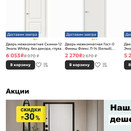
Доставим завтра
Доставим завтра
До
Дверь межкомнатная Скинни-12
Дверь межкомнатная Гост-0
Две
Эмаль Whitey, без декора, глухая,
Финиш Флекс Л-14 (Белый),
Эма
без стекла, без кромки, скиновая
глухая, каркасно-щитовая
без
6 053
₽
2 270
₽
5 
8 070 ₽
2 670 ₽
В корзину
В корзину
В
Акции