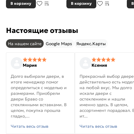
В корзину
В корзину
В
Настоящие отзывы
На нашем сайте
Google Maps
Яндекс.Карты
Мария
Ксения
Долго выбирали двери, в
Прекрасный выбор двере
итоге менеджер помог
действительно есть моде
определиться с моделью и
на любой вкус. Мы долго
размерами. Приобрели
искали двери с
двери Браво со
остеклением и нашли
стеклянными вставками. В
именно здесь. В целом,
целом, покупка прошла
ассортимент порадовал. 
гладко,...
ит...
Читать весь отзыв
Читать весь отзыв