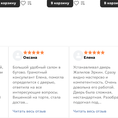
 корзину
В корзину
В корз
Оксана
Елена
й,
Большой удобный салон в
Устанавливал дверь
ли
бутово. Грамотный
Жалилов Эркин. Сразу
консультант Елена, помогла
видно мастерсво и
определится с дверью,
компетентность. Очень
ответила на все
довольна его работой.
интересующие вопросы.
Дверь была сложная,
В
Вишенкой на торте, стала
нестандартная. Разобра
достав...
подогнал под...
Читать весь отзыв
Читать весь отзыв