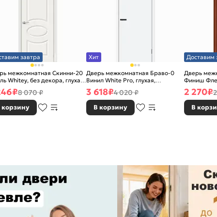
ставим завтра
Хит
Доставим 
рь межкомнатная Скинни-20
Дверь межкомнатная Браво-0
Дверь межк
ль Whitey, без декора, глухая,
Винил White Pro, глухая,
Финиш Фле
 стекла, без кромки, скиновая
каркасно-щитовая
Л-11 (ИталО
246
₽
3 618
₽
2 270
₽
8 070 ₽
4 020 ₽
2
каркасно-
 корзину
В корзину
В корз