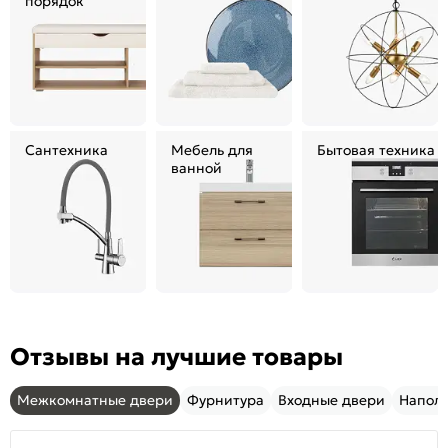
порядок
Сантехника
Мебель для
Бытовая техника
ванной
Отзывы на лучшие товары
Межкомнатные двери
Фурнитура
Входные двери
Напол