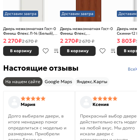
Доставим завтра
Доставим завтра
Доставим з
Дверь межкомнатная Гост-0
Дверь межкомнатная Гост-0
Дверь межк
Финиш Флекс Л-14 (Белый),
Финиш Флекс,
Скинни-12 В
глухая, каркасно-щитовая
Ламинированные Л-11
глухая, ски
2 270
₽
2 270
₽
3 803
₽
2 670 ₽
2 670 ₽
5
(ИталОрех), глухая, каркасно-
щитовая
В корзину
В корзину
В корз
Настоящие отзывы
Все
На нашем сайте
Google Maps
Яндекс.Карты
Мария
Ксения
Долго выбирали двери, в
Прекрасный выбор дверей
итоге менеджер помог
действительно есть модел
определиться с моделью и
на любой вкус. Мы долго
размерами. Приобрели
искали двери с
двери Браво со
остеклением и нашли