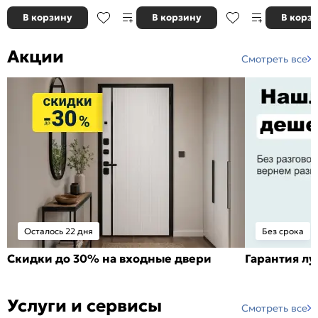
В корзину
В корзину
В корз
Акции
Смотреть все
Осталось 22 дня
Без срока
Скидки до 30% на входные двери
Гарантия л
Услуги и сервисы
Смотреть все