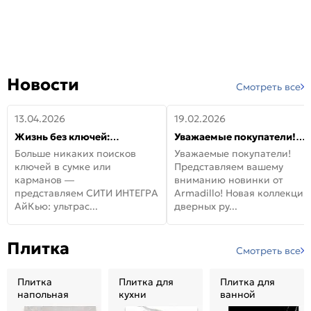
Новости
Смотреть все
13.04.2026
19.02.2026
Жизнь без ключей:
Уважаемые покупатели!
встречайте новую дверь
Представляем вашему
Больше никаких поисков
Уважаемые покупатели!
СИТИ ИНТЕГРА АйКью!
вниманию новинки от
ключей в сумке или
Представляем вашему
Armadillo!
карманов —
вниманию новинки от
представляем СИТИ ИНТЕГРА
Armadillo! Новая коллекция
АйКью: ультрас...
дверных ру...
Плитка
Смотреть все
Плитка
Плитка для
Плитка для
напольная
кухни
ванной