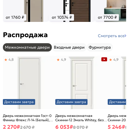
от 1760 ₽
от 10374 ₽
от 7700 ₽
Распродажа
Смотреть все
Межкомнатные двери
Входные двери
Фурнитура
4,8
4,9
4,9
Доставим завтра
Доставим завтра
Доставим з
Дверь межкомнатная Гост-0
Дверь межкомнатная
Дверь межк
Финиш Флекс Л-14 (Белый),
Скинни-12 Эмаль Whitey, без
Скинни-20 Э
глухая, каркасно-щитовая
декора, глухая, без стекла,
декора, глух
2 270
₽
6 053
₽
5 246
₽
2 670 ₽
8 070 ₽
8
без кромки, скиновая
без кромки,