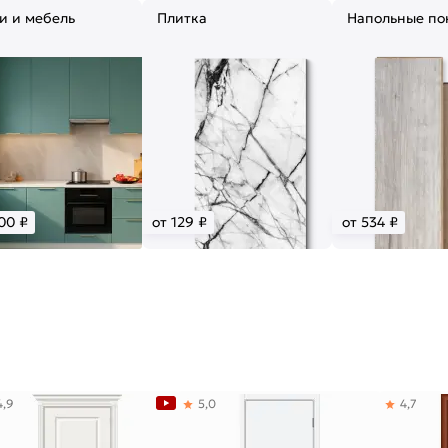
и и мебель
Плитка
Напольные по
00 ₽
от 129 ₽
от 534 ₽
4,9
5,0
4,7