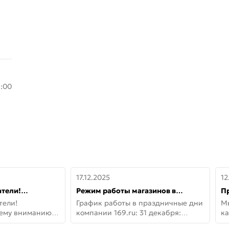
8:00
17.12.2025
12
тели!
Режим работы магазинов в
П
шему вниманию
праздничные дни с 31 декабря по
дв
тели!
График работы в праздничные дни
М
lo!
11 января
не
шему вниманию
компании 169.ru: 31 декабря:
ка
lo! Новая
Заказы, самовывоз и доставки —