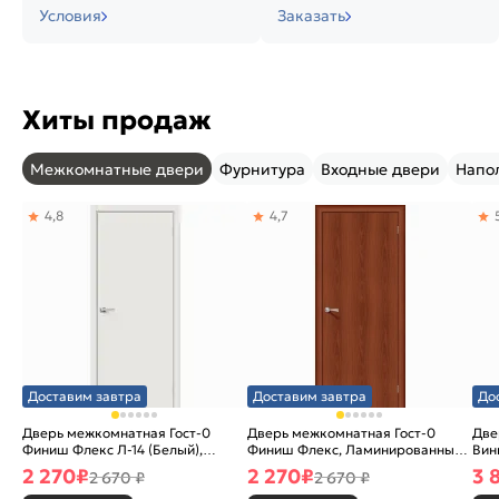
Условия
Заказать
Хиты продаж
Межкомнатные двери
Фурнитура
Входные двери
Напо
4,8
4,7
Доставим завтра
Доставим завтра
До
Дверь межкомнатная Гост-0
Дверь межкомнатная Гост-0
Две
Финиш Флекс Л-14 (Белый),
Финиш Флекс, Ламинированные
Вин
глухая, каркасно-щитовая
Л-11 (ИталОрех), глухая,
ски
2 270
₽
2 270
₽
3 
2 670 ₽
2 670 ₽
каркасно-щитовая