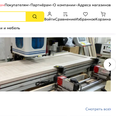
рам
Покупателям
Партнёрам
О компании
Адреса магазинов
Войти
Сравнение
Избранное
Корзина
и и мебель
Смотреть все