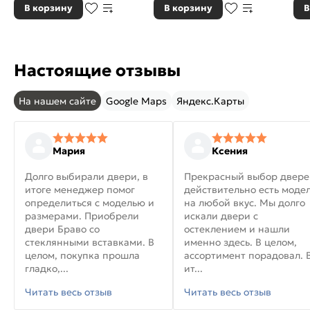
В корзину
В корзину
В
Настоящие отзывы
На нашем сайте
Google Maps
Яндекс.Карты
Мария
Ксения
Долго выбирали двери, в
Прекрасный выбор двере
итоге менеджер помог
действительно есть моде
определиться с моделью и
на любой вкус. Мы долго
размерами. Приобрели
искали двери с
двери Браво со
остеклением и нашли
стеклянными вставками. В
именно здесь. В целом,
целом, покупка прошла
ассортимент порадовал. 
гладко,...
ит...
Читать весь отзыв
Читать весь отзыв