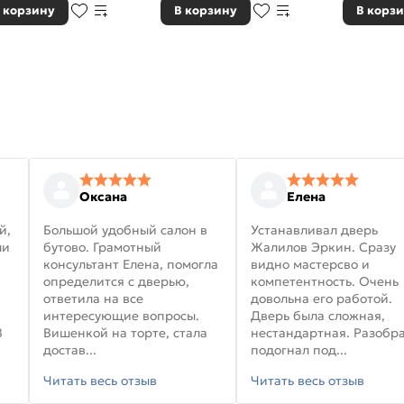
 корзину
В корзину
В корз
Оксана
Елена
й,
Большой удобный салон в
Устанавливал дверь
ли
бутово. Грамотный
Жалилов Эркин. Сразу
консультант Елена, помогла
видно мастерсво и
определится с дверью,
компетентность. Очень
ответила на все
довольна его работой.
интересующие вопросы.
Дверь была сложная,
В
Вишенкой на торте, стала
нестандартная. Разобра
достав...
подогнал под...
Читать весь отзыв
Читать весь отзыв