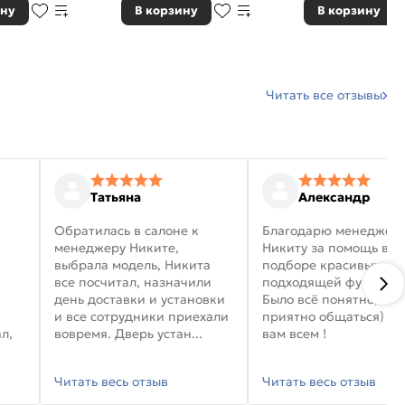
ину
В корзину
В корзину
Читать все отзывы
Татьяна
Александр
Обратилась в салоне к
Благодарю менеджер
менеджеру Никите,
Никиту за помощь в
выбрала модель, Никита
подборе красивых дв
все посчитал, назначили
подходящей фурниту
день доставки и установки
Было всё понятно, и
и все сотрудники приехали
приятно общаться) уд
л,
вовремя. Дверь устан...
вам всем !
Читать весь отзыв
Читать весь отзыв