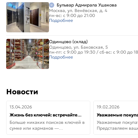
Бульвар Адмирала Ушакова
Москва, ул. Венёвская, д. 4
пн-вс: с 9:00 до 21:00
Подробнее
Одинцово (склад)
Одинцово, ул. Баковская, 5
пн-пт: с 9:00 до 19:30
/
сб-вс: с 9:00 до 1
Подробнее
Новости
13.04.2026
19.02.2026
Жизнь без ключей: встречайте
Уважаемые покупа
новую дверь СИТИ ИНТЕГРА
Представляем ва
Больше никаких поисков ключей в
Уважаемые покупа
АйКью!
новинки от Armadil
сумке или карманов —
Представляем ва
представляем СИТИ ИНТЕГРА
новинки от Armadil