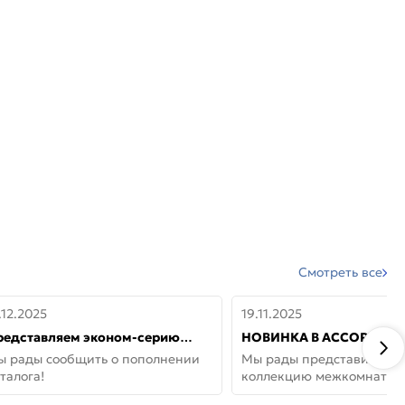
Смотреть все
.12.2025
19.11.2025
редставляем эконом-серию
НОВИНКА В АССОРТИМЕ
ерей от бренда Portika, где цена
ДВЕРИ GLOSSMAT —
ы рады сообщить о пополнении
Мы рады представить но
 значит «просто»
НЕОКЛАССИКА И УЮТ 
талога!
коллекцию межкомнатны
ДОМЕ
GlossMat (Полипропилен)