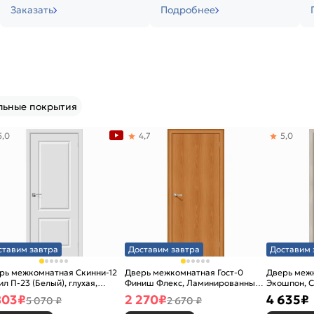
Заказать
Подробнее
льные покрытия
5,0
4,7
5,0
ставим завтра
Доставим завтра
Доставим 
рь межкомнатная Скинни-12
Дверь межкомнатная Гост-0
Дверь меж
ил П-23 (Белый), глухая,
Финиш Флекс, Ламинированные
Экошпон, C
новая
Л-12 (МиланОрех), глухая,
остекленна
803
₽
2 270
₽
4 635
₽
5 070 ₽
2 670 ₽
каркасно-щитовая