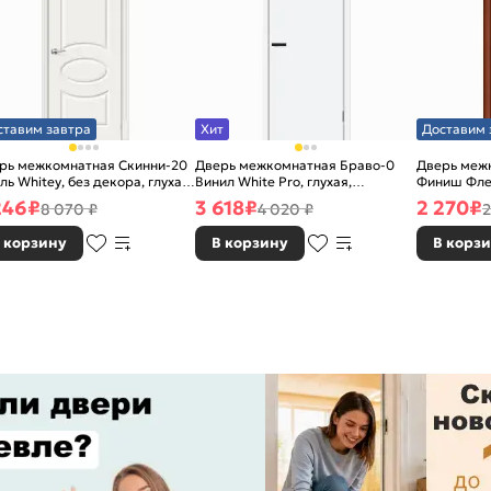
ставим завтра
Хит
Доставим 
рь межкомнатная Скинни-20
Дверь межкомнатная Браво-0
Дверь межк
ль Whitey, без декора, глухая,
Винил White Pro, глухая,
Финиш Фле
 стекла, без кромки, скиновая
каркасно-щитовая
Л-11 (ИталО
246
₽
3 618
₽
2 270
₽
8 070 ₽
4 020 ₽
2
каркасно-
 корзину
В корзину
В корз