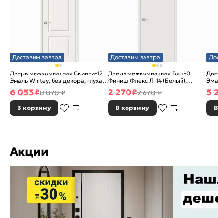
Доставим завтра
Доставим завтра
До
Дверь межкомнатная Скинни-12
Дверь межкомнатная Гост-0
Две
Эмаль Whitey, без декора, глухая,
Финиш Флекс Л-14 (Белый),
Эма
без стекла, без кромки, скиновая
глухая, каркасно-щитовая
без
6 053
₽
2 270
₽
5 
8 070 ₽
2 670 ₽
В корзину
В корзину
В
Акции