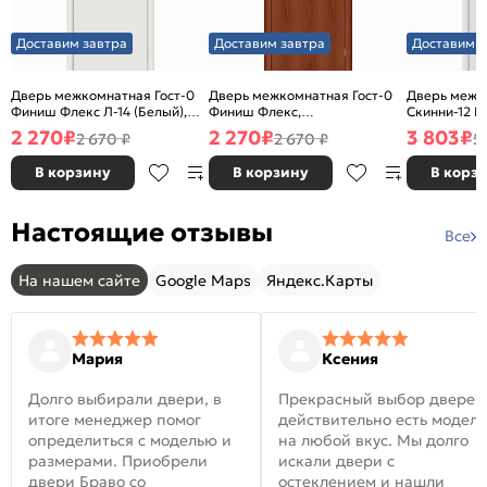
Доставим завтра
Доставим завтра
Доставим з
Дверь межкомнатная Гост-0
Дверь межкомнатная Гост-0
Дверь межк
Финиш Флекс Л-14 (Белый),
Финиш Флекс,
Скинни-12 В
глухая, каркасно-щитовая
Ламинированные Л-11
глухая, ски
2 270
₽
2 270
₽
3 803
₽
2 670 ₽
2 670 ₽
5
(ИталОрех), глухая, каркасно-
щитовая
В корзину
В корзину
В корз
Настоящие отзывы
Все
На нашем сайте
Google Maps
Яндекс.Карты
Мария
Ксения
Долго выбирали двери, в
Прекрасный выбор дверей
итоге менеджер помог
действительно есть модел
определиться с моделью и
на любой вкус. Мы долго
размерами. Приобрели
искали двери с
двери Браво со
остеклением и нашли