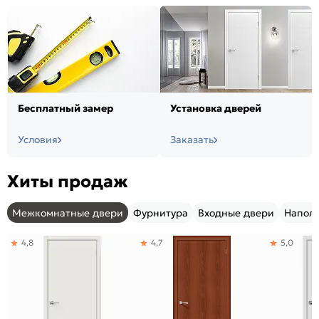
Бесплатный замер
Установка дверей
Условия
Заказать
Хиты продаж
Межкомнатные двери
Фурнитура
Входные двери
Напол
4,8
4,7
5,0