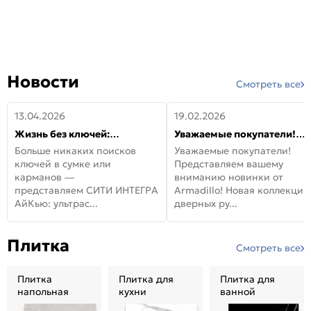
Новости
Смотреть все
13.04.2026
19.02.2026
Жизнь без ключей:
Уважаемые покупатели!
встречайте новую дверь
Представляем вашему
Больше никаких поисков
Уважаемые покупатели!
СИТИ ИНТЕГРА АйКью!
вниманию новинки от
ключей в сумке или
Представляем вашему
Armadillo!
карманов —
вниманию новинки от
представляем СИТИ ИНТЕГРА
Armadillo! Новая коллекция
АйКью: ультрас...
дверных ру...
Плитка
Смотреть все
Плитка
Плитка для
Плитка для
напольная
кухни
ванной