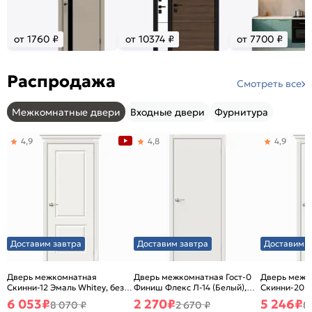
от 1760 ₽
от 10374 ₽
от 7700 ₽
Распродажа
Смотреть все
Межкомнатные двери
Входные двери
Фурнитура
4,9
4,8
4,9
Доставим завтра
Доставим завтра
Доставим з
Дверь межкомнатная
Дверь межкомнатная Гост-0
Дверь межк
Скинни-12 Эмаль Whitey, без
Финиш Флекс Л-14 (Белый),
Скинни-20 Э
декора, глухая, без стекла,
глухая, каркасно-щитовая
декора, глух
6 053
₽
2 270
₽
5 246
₽
8 070 ₽
2 670 ₽
8
без кромки, скиновая
без кромки,