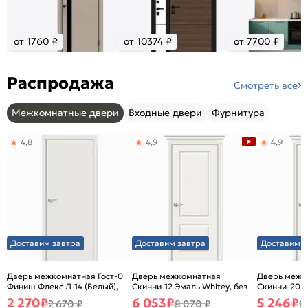
от 1760 ₽
от 10374 ₽
от 7700 ₽
Распродажа
Смотреть все
Межкомнатные двери
Входные двери
Фурнитура
4,8
4,9
4,9
Доставим завтра
Доставим завтра
Доставим з
Дверь межкомнатная Гост-0
Дверь межкомнатная
Дверь межк
Финиш Флекс Л-14 (Белый),
Скинни-12 Эмаль Whitey, без
Скинни-20 Э
глухая, каркасно-щитовая
декора, глухая, без стекла,
декора, глух
2 270
₽
6 053
₽
5 246
₽
2 670 ₽
8 070 ₽
8
без кромки, скиновая
без кромки,