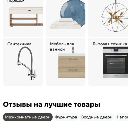
порядок
Сантехника
Мебель для
Бытовая техника
ванной
Отзывы на лучшие товары
Межкомнатные двери
Фурнитура
Входные двери
Напол