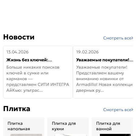
Новости
Смотреть все
13.04.2026
19.02.2026
Жизнь без ключей:
Уважаемые покупатели!
встречайте новую дверь
Представляем вашему
Больше никаких поисков
Уважаемые покупатели!
СИТИ ИНТЕГРА АйКью!
вниманию новинки от
ключей в сумке или
Представляем вашему
Armadillo!
карманов —
вниманию новинки от
представляем СИТИ ИНТЕГРА
Armadillo! Новая коллекция
АйКью: ультрас...
дверных ру...
Плитка
Смотреть все
Плитка
Плитка для
Плитка для
напольная
кухни
ванной