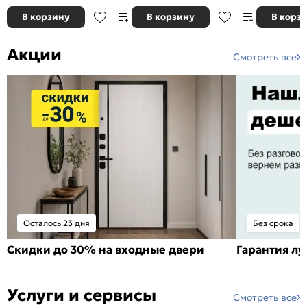
В корзину
В корзину
В корз
Акции
Смотреть все
Осталось 23 дня
Без срока
Скидки до 30% на входные двери
Гарантия л
Услуги и сервисы
Смотреть все