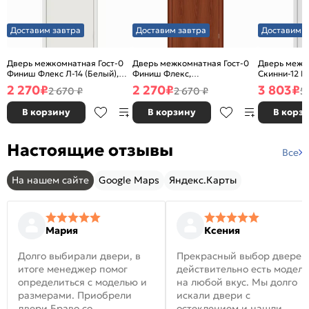
Доставим завтра
Доставим завтра
Доставим з
Дверь межкомнатная Гост-0
Дверь межкомнатная Гост-0
Дверь межк
Финиш Флекс Л-14 (Белый),
Финиш Флекс,
Скинни-12 В
глухая, каркасно-щитовая
Ламинированные Л-11
глухая, ски
2 270
₽
2 270
₽
3 803
₽
2 670 ₽
2 670 ₽
5
(ИталОрех), глухая, каркасно-
щитовая
В корзину
В корзину
В корз
Настоящие отзывы
Все
На нашем сайте
Google Maps
Яндекс.Карты
Мария
Ксения
Долго выбирали двери, в
Прекрасный выбор дверей
итоге менеджер помог
действительно есть модел
определиться с моделью и
на любой вкус. Мы долго
размерами. Приобрели
искали двери с
двери Браво со
остеклением и нашли