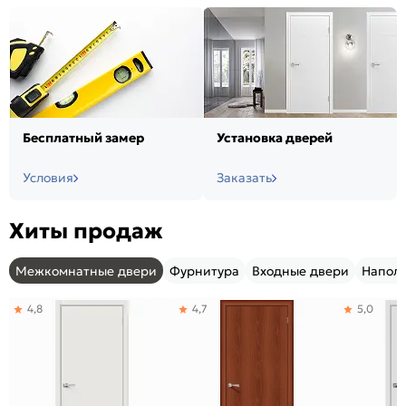
Бесплатный замер
Установка дверей
Условия
Заказать
Хиты продаж
Межкомнатные двери
Фурнитура
Входные двери
Напол
4,8
4,7
5,0