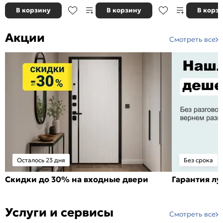
В корзину
В корзину
В корз
Акции
Смотреть все
Осталось 23 дня
Без срока
Скидки до 30% на входные двери
Гарантия л
Услуги и сервисы
Смотреть все