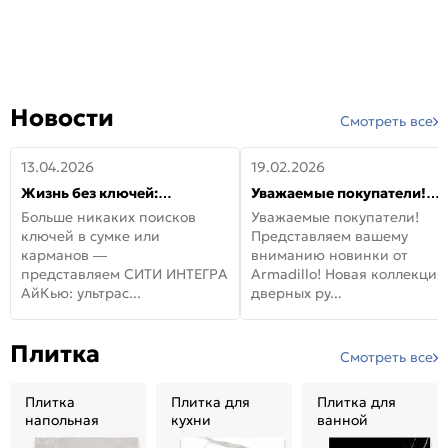
Новости
Смотреть все
13.04.2026
19.02.2026
Жизнь без ключей:
Уважаемые покупатели!
встречайте новую дверь
Представляем вашему
Больше никаких поисков
Уважаемые покупатели!
СИТИ ИНТЕГРА АйКью!
вниманию новинки от
ключей в сумке или
Представляем вашему
Armadillo!
карманов —
вниманию новинки от
представляем СИТИ ИНТЕГРА
Armadillo! Новая коллекция
АйКью: ультрас...
дверных ру...
Плитка
Смотреть все
Плитка
Плитка для
Плитка для
напольная
кухни
ванной