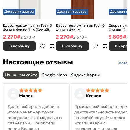
Доставим завтра
Доставим завтра
Доставим з
Дверь межкомнатная Гост-0
Дверь межкомнатная Гост-0
Дверь межк
Финиш Флекс Л-14 (Белый),
Финиш Флекс,
Скинни-12 В
глухая, каркасно-щитовая
Ламинированные Л-11
глухая, ски
2 270
₽
2 270
₽
3 803
₽
2 670 ₽
2 670 ₽
5
(ИталОрех), глухая, каркасно-
щитовая
В корзину
В корзину
В корз
Настоящие отзывы
Все
На нашем сайте
Google Maps
Яндекс.Карты
Мария
Ксения
Долго выбирали двери, в
Прекрасный выбор дверей
итоге менеджер помог
действительно есть модел
определиться с моделью и
на любой вкус. Мы долго
размерами. Приобрели
искали двери с
двери Браво со
остеклением и нашли