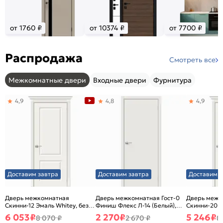
от 1760 ₽
от 10374 ₽
от 7700 ₽
Распродажа
Смотреть все
Межкомнатные двери
Входные двери
Фурнитура
4,9
4,8
4,9
Доставим завтра
Доставим завтра
Доставим з
Дверь межкомнатная
Дверь межкомнатная Гост-0
Дверь межк
Скинни-12 Эмаль Whitey, без
Финиш Флекс Л-14 (Белый),
Скинни-20 Э
декора, глухая, без стекла,
глухая, каркасно-щитовая
декора, глух
6 053
₽
2 270
₽
5 246
₽
8 070 ₽
2 670 ₽
8
без кромки, скиновая
без кромки,