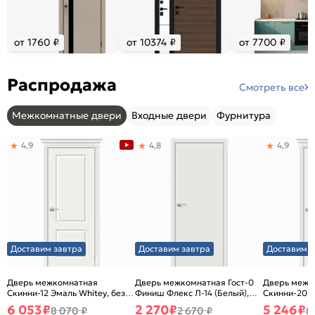
от 1760 ₽
от 10374 ₽
от 7700 ₽
Распродажа
Смотреть все
Межкомнатные двери
Входные двери
Фурнитура
4,9
4,8
4,9
Доставим завтра
Доставим завтра
Доставим з
Дверь межкомнатная
Дверь межкомнатная Гост-0
Дверь межк
Скинни-12 Эмаль Whitey, без
Финиш Флекс Л-14 (Белый),
Скинни-20 Э
декора, глухая, без стекла,
глухая, каркасно-щитовая
декора, глух
6 053
₽
2 270
₽
5 246
₽
8 070 ₽
2 670 ₽
8
без кромки, скиновая
без кромки,