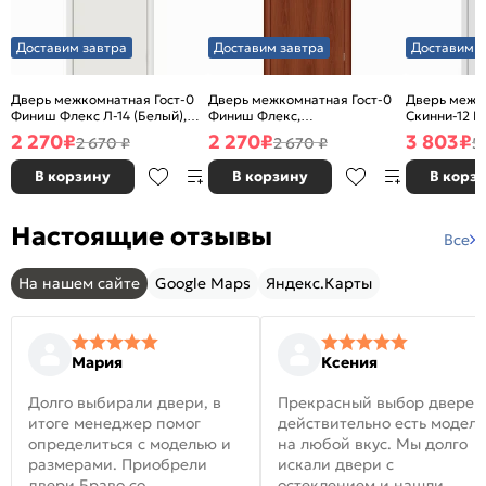
Доставим завтра
Доставим завтра
Доставим з
Дверь межкомнатная Гост-0
Дверь межкомнатная Гост-0
Дверь межк
Финиш Флекс Л-14 (Белый),
Финиш Флекс,
Скинни-12 В
глухая, каркасно-щитовая
Ламинированные Л-11
глухая, ски
2 270
₽
2 270
₽
3 803
₽
2 670 ₽
2 670 ₽
5
(ИталОрех), глухая, каркасно-
щитовая
В корзину
В корзину
В корз
Настоящие отзывы
Все
На нашем сайте
Google Maps
Яндекс.Карты
Мария
Ксения
Долго выбирали двери, в
Прекрасный выбор дверей
итоге менеджер помог
действительно есть модел
определиться с моделью и
на любой вкус. Мы долго
размерами. Приобрели
искали двери с
двери Браво со
остеклением и нашли