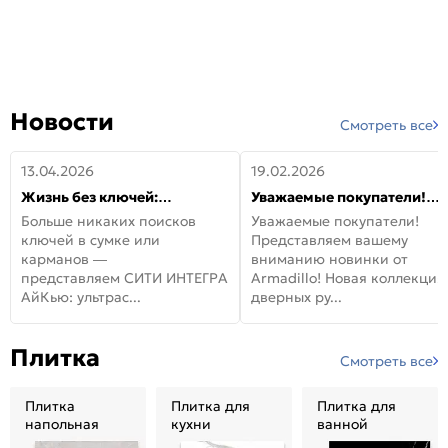
Новости
Смотреть все
13.04.2026
19.02.2026
Жизнь без ключей:
Уважаемые покупатели!
встречайте новую дверь
Представляем вашему
Больше никаких поисков
Уважаемые покупатели!
СИТИ ИНТЕГРА АйКью!
вниманию новинки от
ключей в сумке или
Представляем вашему
Armadillo!
карманов —
вниманию новинки от
представляем СИТИ ИНТЕГРА
Armadillo! Новая коллекция
АйКью: ультрас...
дверных ру...
Плитка
Смотреть все
Плитка
Плитка для
Плитка для
напольная
кухни
ванной