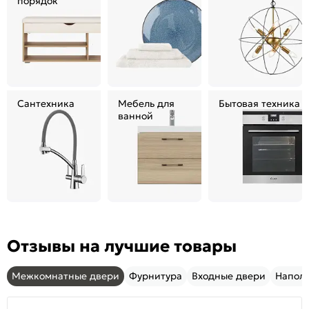
порядок
Сантехника
Мебель для
Бытовая техника
ванной
Отзывы на лучшие товары
Межкомнатные двери
Фурнитура
Входные двери
Напол