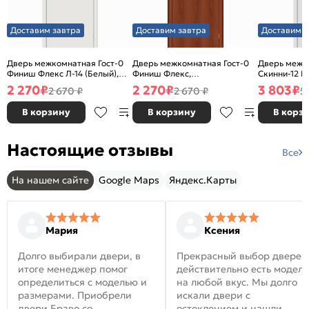
Доставим завтра
Доставим завтра
Доставим з
Дверь межкомнатная Гост-0
Дверь межкомнатная Гост-0
Дверь межк
Финиш Флекс Л-14 (Белый),
Финиш Флекс,
Скинни-12 В
глухая, каркасно-щитовая
Ламинированные Л-11
глухая, ски
2 270
₽
2 270
₽
3 803
₽
2 670 ₽
2 670 ₽
5
(ИталОрех), глухая, каркасно-
щитовая
В корзину
В корзину
В корз
Настоящие отзывы
Все
На нашем сайте
Google Maps
Яндекс.Карты
Мария
Ксения
Долго выбирали двери, в
Прекрасный выбор дверей
итоге менеджер помог
действительно есть модел
определиться с моделью и
на любой вкус. Мы долго
размерами. Приобрели
искали двери с
двери Браво со
остеклением и нашли