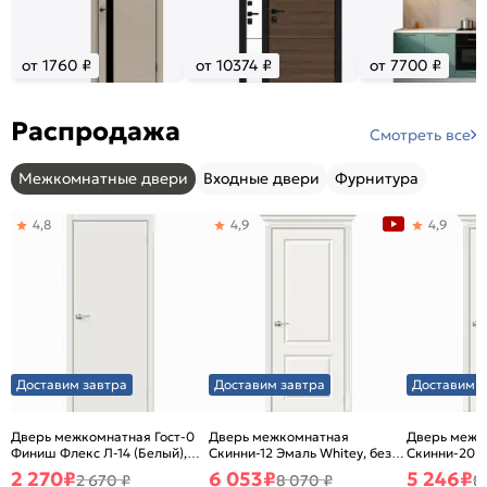
от 1760 ₽
от 10374 ₽
от 7700 ₽
Распродажа
Смотреть все
Межкомнатные двери
Входные двери
Фурнитура
4,8
4,9
4,9
Доставим завтра
Доставим завтра
Доставим з
Дверь межкомнатная Гост-0
Дверь межкомнатная
Дверь межк
Финиш Флекс Л-14 (Белый),
Скинни-12 Эмаль Whitey, без
Скинни-20 Э
глухая, каркасно-щитовая
декора, глухая, без стекла,
декора, глух
2 270
₽
6 053
₽
5 246
₽
2 670 ₽
8 070 ₽
8
без кромки, скиновая
без кромки,