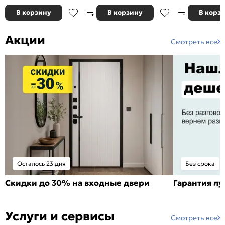
В корзину
В корзину
В корз
Акции
Смотреть все
Осталось 23 дня
Без срока
Скидки до 30% на входные двери
Гарантия л
Услуги и сервисы
Смотреть все