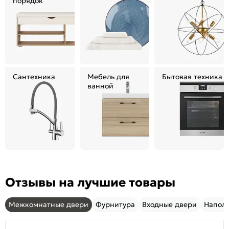
порядок
Сантехника
Мебель для
Бытовая техника
ванной
Отзывы на лучшие товары
Межкомнатные двери
Фурнитура
Входные двери
Напол