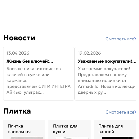
Новости
Смотреть все
13.04.2026
19.02.2026
Жизнь без ключей:
Уважаемые покупатели!
встречайте новую дверь
Представляем вашему
Больше никаких поисков
Уважаемые покупатели!
СИТИ ИНТЕГРА АйКью!
вниманию новинки от
ключей в сумке или
Представляем вашему
Armadillo!
карманов —
вниманию новинки от
представляем СИТИ ИНТЕГРА
Armadillo! Новая коллекция
АйКью: ультрас...
дверных ру...
Плитка
Смотреть все
Плитка
Плитка для
Плитка для
напольная
кухни
ванной