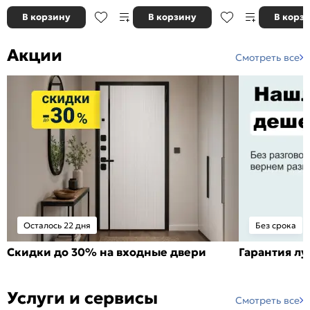
В корзину
В корзину
В корз
Акции
Смотреть все
Осталось 22 дня
Без срока
Скидки до 30% на входные двери
Гарантия л
Услуги и сервисы
Смотреть все