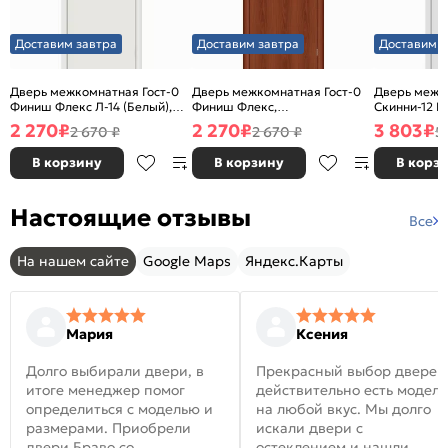
Доставим завтра
Доставим завтра
Доставим з
Дверь межкомнатная Гост-0
Дверь межкомнатная Гост-0
Дверь межк
Финиш Флекс Л-14 (Белый),
Финиш Флекс,
Скинни-12 В
глухая, каркасно-щитовая
Ламинированные Л-11
глухая, ски
2 270
₽
2 270
₽
3 803
₽
2 670 ₽
2 670 ₽
5
(ИталОрех), глухая, каркасно-
щитовая
В корзину
В корзину
В корз
Настоящие отзывы
Все
На нашем сайте
Google Maps
Яндекс.Карты
Мария
Ксения
Долго выбирали двери, в
Прекрасный выбор дверей
итоге менеджер помог
действительно есть модел
определиться с моделью и
на любой вкус. Мы долго
размерами. Приобрели
искали двери с
двери Браво со
остеклением и нашли