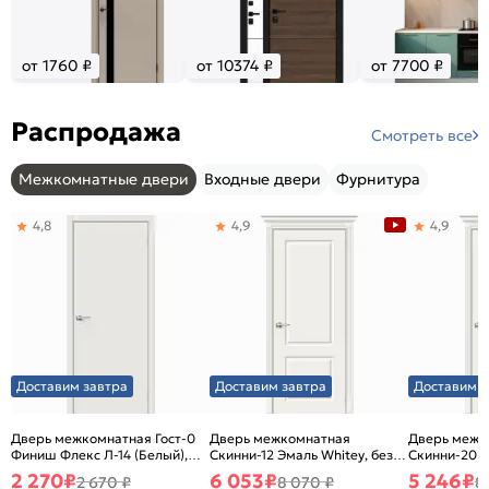
от 1760 ₽
от 10374 ₽
от 7700 ₽
Распродажа
Смотреть все
Межкомнатные двери
Входные двери
Фурнитура
4,8
4,9
4,9
Доставим завтра
Доставим завтра
Доставим з
Дверь межкомнатная Гост-0
Дверь межкомнатная
Дверь межк
Финиш Флекс Л-14 (Белый),
Скинни-12 Эмаль Whitey, без
Скинни-20 Э
глухая, каркасно-щитовая
декора, глухая, без стекла,
декора, глух
2 270
₽
6 053
₽
5 246
₽
2 670 ₽
8 070 ₽
8
без кромки, скиновая
без кромки,