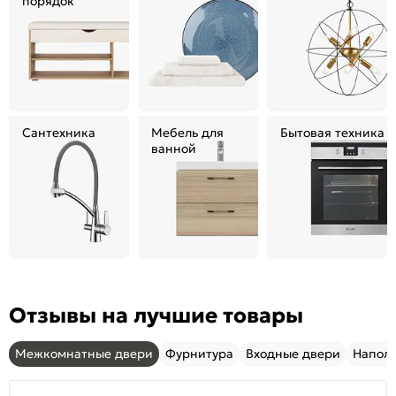
порядок
Сантехника
Мебель для
Бытовая техника
ванной
Отзывы на лучшие товары
Межкомнатные двери
Фурнитура
Входные двери
Напол