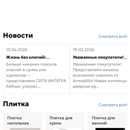
Новости
Смотреть все
13.04.2026
19.02.2026
Жизнь без ключей:
Уважаемые покупатели!
встречайте новую дверь
Представляем вашему
Больше никаких поисков
Уважаемые покупатели!
СИТИ ИНТЕГРА АйКью!
вниманию новинки от
ключей в сумке или
Представляем вашему
Armadillo!
карманов —
вниманию новинки от
представляем СИТИ ИНТЕГРА
Armadillo! Новая коллекция
АйКью: ультрас...
дверных ру...
Плитка
Смотреть все
Плитка
Плитка для
Плитка для
напольная
кухни
ванной