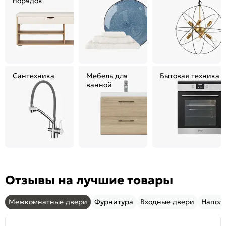
порядок
Сантехника
Мебель для
Бытовая техника
ванной
Отзывы на лучшие товары
Межкомнатные двери
Фурнитура
Входные двери
Напол