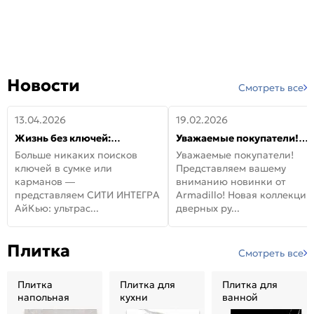
Новости
Смотреть все
13.04.2026
19.02.2026
Жизнь без ключей:
Уважаемые покупатели!
встречайте новую дверь
Представляем вашему
Больше никаких поисков
Уважаемые покупатели!
СИТИ ИНТЕГРА АйКью!
вниманию новинки от
ключей в сумке или
Представляем вашему
Armadillo!
карманов —
вниманию новинки от
представляем СИТИ ИНТЕГРА
Armadillo! Новая коллекция
АйКью: ультрас...
дверных ру...
Плитка
Смотреть все
Плитка
Плитка для
Плитка для
напольная
кухни
ванной