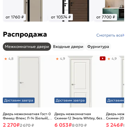
от 1760 ₽
от 10374 ₽
от 7700 ₽
Распродажа
Смотреть все
Межкомнатные двери
Входные двери
Фурнитура
4,8
4,9
4,9
Доставим завтра
Доставим завтра
Доставим з
Дверь межкомнатная Гост-0
Дверь межкомнатная
Дверь межк
Финиш Флекс Л-14 (Белый),
Скинни-12 Эмаль Whitey, без
Скинни-20 Э
глухая, каркасно-щитовая
декора, глухая, без стекла,
декора, глух
2 270
₽
6 053
₽
5 246
₽
2 670 ₽
8 070 ₽
8
без кромки, скиновая
без кромки,