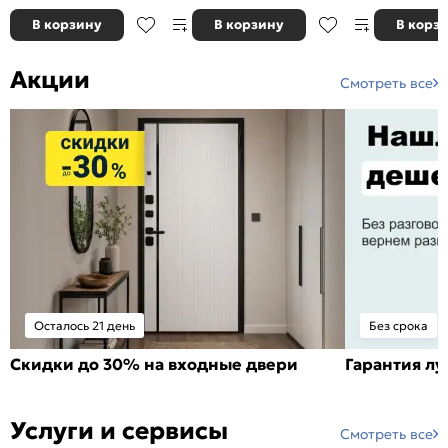
В корзину
В корзину
В корз
Акции
Смотреть все
Осталось 21 день
Без срока
Скидки до 30% на входные двери
Гарантия л
Услуги и сервисы
Смотреть все