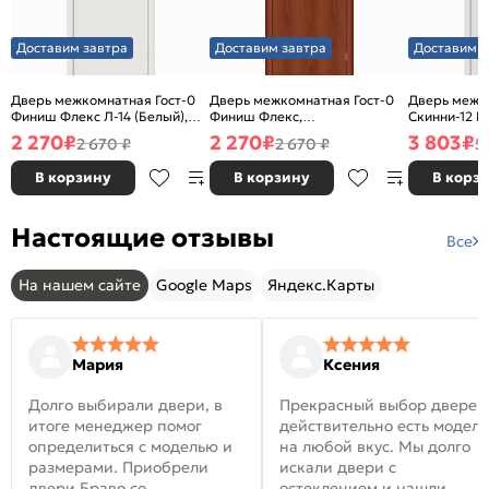
Доставим завтра
Доставим завтра
Доставим з
Дверь межкомнатная Гост-0
Дверь межкомнатная Гост-0
Дверь межк
Финиш Флекс Л-14 (Белый),
Финиш Флекс,
Скинни-12 В
глухая, каркасно-щитовая
Ламинированные Л-11
глухая, ски
2 270
₽
2 270
₽
3 803
₽
2 670 ₽
2 670 ₽
5
(ИталОрех), глухая, каркасно-
щитовая
В корзину
В корзину
В корз
Настоящие отзывы
Все
На нашем сайте
Google Maps
Яндекс.Карты
Мария
Ксения
Долго выбирали двери, в
Прекрасный выбор дверей
итоге менеджер помог
действительно есть модел
определиться с моделью и
на любой вкус. Мы долго
размерами. Приобрели
искали двери с
двери Браво со
остеклением и нашли