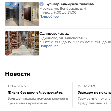
Бульвар Адмирала Ушакова
Москва, ул. Венёвская, д. 4
пн-вс: с 9:00 до 21:00
Подробнее
Одинцово (склад)
Одинцово, ул. Баковская, 5
пн-пт: с 9:00 до 19:30
/
сб-вс: с 9:00 до 1
Подробнее
Новости
13.04.2026
19.02.2026
Жизнь без ключей: встречайте
Уважаемые покупа
новую дверь СИТИ ИНТЕГРА
Представляем ва
Больше никаких поисков ключей в
Уважаемые покупа
АйКью!
новинки от Armadil
сумке или карманов —
Представляем ва
представляем СИТИ ИНТЕГРА
новинки от Armadil