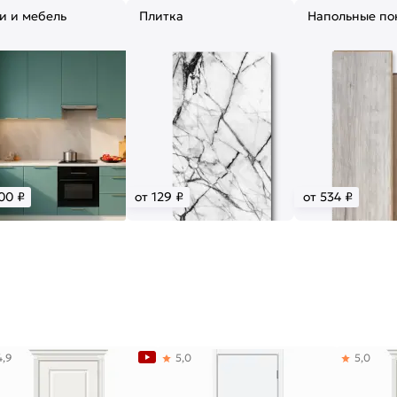
и и мебель
Плитка
Напольные по
00 ₽
от 129 ₽
от 534 ₽
4,9
5,0
5,0