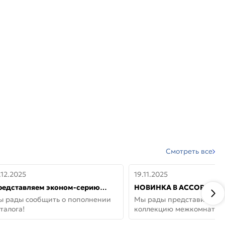
Смотреть все
.12.2025
19.11.2025
редставляем эконом-серию
НОВИНКА В АССОРТИМЕ
ерей от бренда Portika, где цена
ДВЕРИ GLOSSMAT —
ы рады сообщить о пополнении
Мы рады представить но
 значит «просто»
НЕОКЛАССИКА И УЮТ 
талога!
коллекцию межкомнатны
ДОМЕ
GlossMat (Полипропилен)