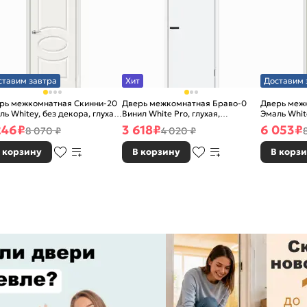
ставим завтра
Хит
Доставим 
рь межкомнатная Скинни-20
Дверь межкомнатная Браво-0
Дверь меж
ль Whitey, без декора, глухая,
Винил White Pro, глухая,
Эмаль White
 стекла, без кромки, скиновая
каркасно-щитовая
без стекла
246
₽
3 618
₽
6 053
₽
8 070 ₽
4 020 ₽
 корзину
В корзину
В корз