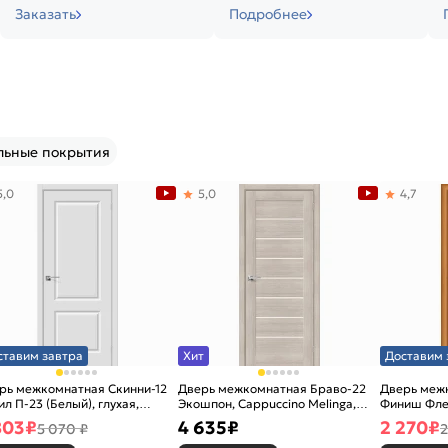
Заказать
Подробнее
льные покрытия
5,0
5,0
4,7
ставим завтра
Хит
Доставим 
рь межкомнатная Скинни-12
Дверь межкомнатная Браво-22
Дверь межк
ил П-23 (Белый), глухая,
Экошпон, Cappuccino Melinga,
Финиш Фле
новая
остекленная, magic fog, царговая
Л-12 (Милан
803
₽
4 635
₽
2 270
₽
5 070 ₽
2
каркасно-