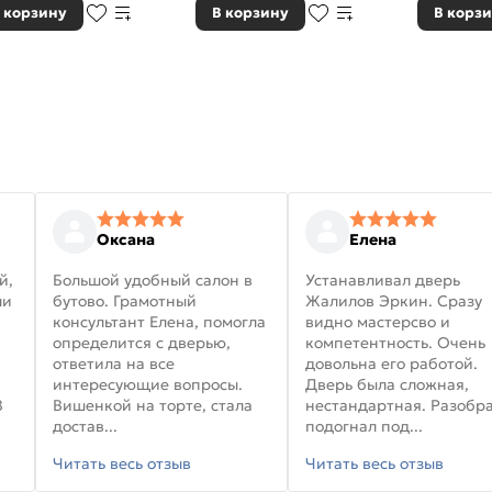
 корзину
В корзину
В корз
Оксана
Елена
й,
Большой удобный салон в
Устанавливал дверь
ли
бутово. Грамотный
Жалилов Эркин. Сразу
консультант Елена, помогла
видно мастерсво и
определится с дверью,
компетентность. Очень
ответила на все
довольна его работой.
интересующие вопросы.
Дверь была сложная,
В
Вишенкой на торте, стала
нестандартная. Разобра
достав...
подогнал под...
Читать весь отзыв
Читать весь отзыв