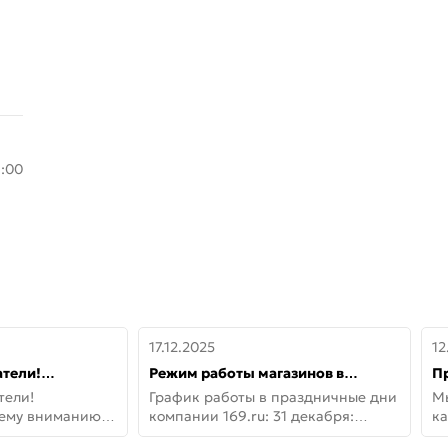
8:00
17.12.2025
12
тели!
Режим работы магазинов в
П
шему вниманию
праздничные дни с 31 декабря по
дв
тели!
График работы в праздничные дни
М
lo!
11 января
не
шему вниманию
компании 169.ru: 31 декабря:
ка
lo! Новая
Заказы, самовывоз и доставки —