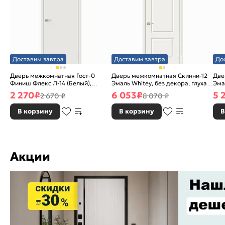
Доставим завтра
Доставим завтра
До
Дверь межкомнатная Гост-0
Дверь межкомнатная Скинни-12
Две
Финиш Флекс Л-14 (Белый),
Эмаль Whitey, без декора, глухая,
Эма
глухая, каркасно-щитовая
без стекла, без кромки, скиновая
без
2 270
₽
6 053
₽
5 
2 670 ₽
8 070 ₽
В корзину
В корзину
В
Акции