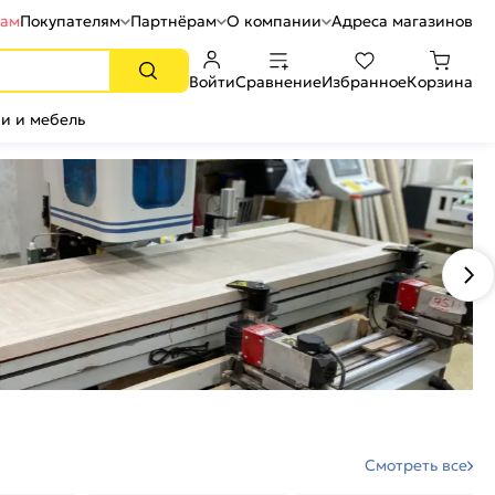
рам
Покупателям
Партнёрам
О компании
Адреса магазинов
Войти
Сравнение
Избранное
Корзина
и и мебель
Смотреть все