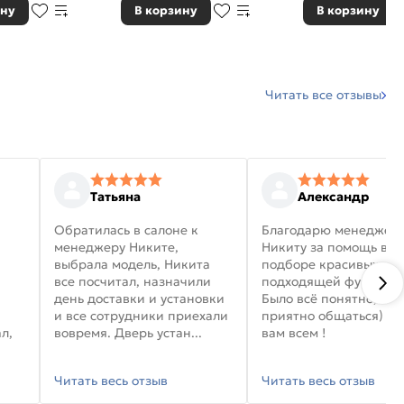
ину
В корзину
В корзину
Читать все отзывы
Татьяна
Александр
Обратилась в салоне к
Благодарю менеджер
менеджеру Никите,
Никиту за помощь в
выбрала модель, Никита
подборе красивых дв
все посчитал, назначили
подходящей фурниту
день доставки и установки
Было всё понятно, и
и все сотрудники приехали
приятно общаться) уд
л,
вовремя. Дверь устан...
вам всем !
Читать весь отзыв
Читать весь отзыв