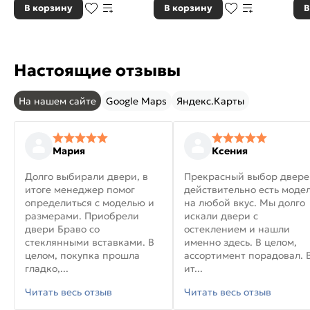
В корзину
В корзину
В
Настоящие отзывы
На нашем сайте
Google Maps
Яндекс.Карты
Мария
Ксения
Долго выбирали двери, в
Прекрасный выбор двере
итоге менеджер помог
действительно есть моде
определиться с моделью и
на любой вкус. Мы долго
размерами. Приобрели
искали двери с
двери Браво со
остеклением и нашли
стеклянными вставками. В
именно здесь. В целом,
целом, покупка прошла
ассортимент порадовал. 
гладко,...
ит...
Читать весь отзыв
Читать весь отзыв