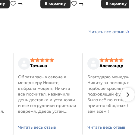
ину
В корзину
В корзину
Читать все отзывы
Татьяна
Александр
Обратилась в салоне к
Благодарю менеджер
менеджеру Никите,
Никиту за помощь в
выбрала модель, Никита
подборе красивых дв
все посчитал, назначили
подходящей фурниту
день доставки и установки
Было всё понятно, и
и все сотрудники приехали
приятно общаться) уд
л,
вовремя. Дверь устан...
вам всем !
Читать весь отзыв
Читать весь отзыв