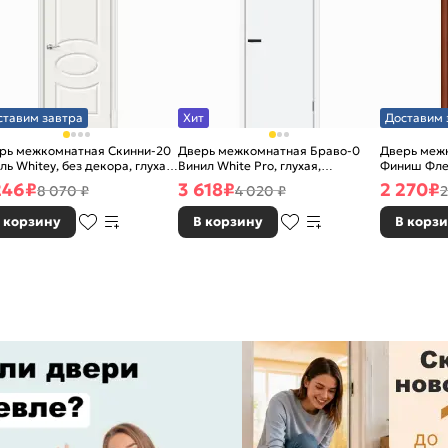
ставим завтра
Хит
Доставим 
рь межкомнатная Скинни-20
Дверь межкомнатная Браво-0
Дверь межк
ль Whitey, без декора, глухая,
Винил White Pro, глухая,
Финиш Фле
 стекла, без кромки, скиновая
каркасно-щитовая
Л-11 (ИталО
246
₽
3 618
₽
2 270
₽
8 070 ₽
4 020 ₽
2
каркасно-
 корзину
В корзину
В корз