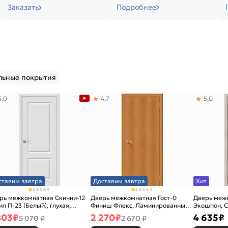
Заказать
Подробнее
льные покрытия
5,0
4,7
5,0
ставим завтра
Доставим завтра
Хит
рь межкомнатная Скинни-12
Дверь межкомнатная Гост-0
Дверь меж
ил П-23 (Белый), глухая,
Финиш Флекс, Ламинированные
Экошпон, C
новая
Л-12 (МиланОрех), глухая,
остекленна
803
₽
2 270
₽
4 635
₽
5 070 ₽
2 670 ₽
каркасно-щитовая