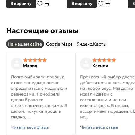
В корзину
В корзину
В
Настоящие отзывы
На нашем сайте
Google Maps
Яндекс.Карты
Мария
Ксения
Долго выбирали двери, в
Прекрасный выбор двере
итоге менеджер помог
действительно есть моде
определиться с моделью и
на любой вкус. Мы долго
размерами. Приобрели
искали двери с
двери Браво со
остеклением и нашли
стеклянными вставками. В
именно здесь. В целом,
целом, покупка прошла
ассортимент порадовал. 
гладко,...
ит...
Читать весь отзыв
Читать весь отзыв