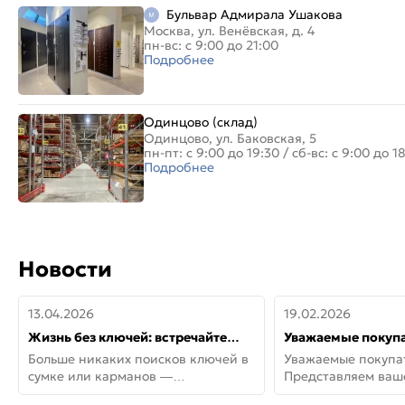
Бульвар Адмирала Ушакова
Москва, ул. Венёвская, д. 4
пн-вс: с 9:00 до 21:00
Подробнее
Одинцово (склад)
Одинцово, ул. Баковская, 5
пн-пт: с 9:00 до 19:30
/
сб-вс: с 9:00 до 1
Подробнее
Новости
13.04.2026
19.02.2026
Жизнь без ключей: встречайте
Уважаемые покупа
новую дверь СИТИ ИНТЕГРА
Представляем ва
Больше никаких поисков ключей в
Уважаемые покупа
АйКью!
новинки от Armadil
сумке или карманов —
Представляем ва
представляем СИТИ ИНТЕГРА
новинки от Armadil