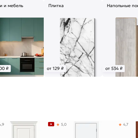
и и мебель
Плитка
Напольные по
00 ₽
от 129 ₽
от 534 ₽
4,9
5,0
4,7