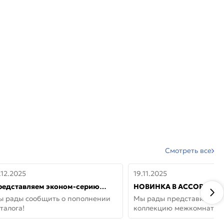
Смотреть все
.12.2025
19.11.2025
редставляем эконом-серию
НОВИНКА В АССОРТИМЕ
ерей от бренда Portika, где цена
ДВЕРИ GLOSSMAT —
ы рады сообщить о пополнении
Мы рады представить но
 значит «просто»
НЕОКЛАССИКА И УЮТ 
талога!
коллекцию межкомнатны
ДОМЕ
GlossMat (Полипропилен)