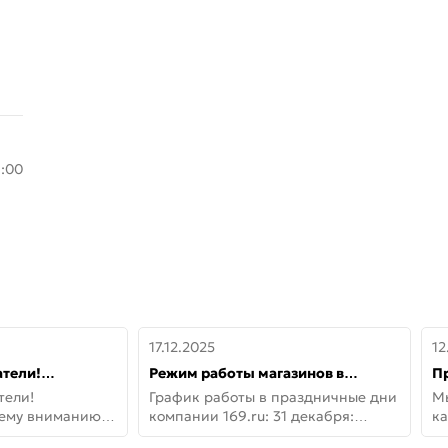
8:00
17.12.2025
12
тели!
Режим работы магазинов в
П
шему вниманию
праздничные дни с 31 декабря по
дв
тели!
График работы в праздничные дни
М
lo!
11 января
не
шему вниманию
компании 169.ru: 31 декабря:
ка
lo! Новая
Заказы, самовывоз и доставки —