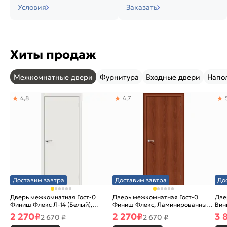
Условия
Заказать
Хиты продаж
Межкомнатные двери
Фурнитура
Входные двери
Напо
4,8
4,7
Доставим завтра
Доставим завтра
До
Дверь межкомнатная Гост-0
Дверь межкомнатная Гост-0
Две
Финиш Флекс Л-14 (Белый),
Финиш Флекс, Ламинированные
Вин
глухая, каркасно-щитовая
Л-11 (ИталОрех), глухая,
ски
2 270
₽
2 270
₽
3 
2 670 ₽
2 670 ₽
каркасно-щитовая