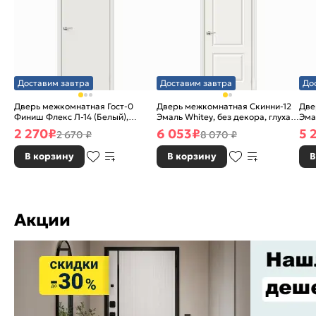
Доставим завтра
Доставим завтра
До
Дверь межкомнатная Гост-0
Дверь межкомнатная Скинни-12
Две
Финиш Флекс Л-14 (Белый),
Эмаль Whitey, без декора, глухая,
Эма
глухая, каркасно-щитовая
без стекла, без кромки, скиновая
без
2 270
₽
6 053
₽
5 
2 670 ₽
8 070 ₽
В корзину
В корзину
В
Акции